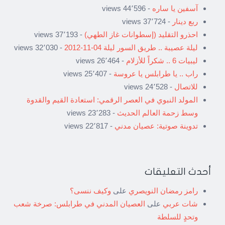
آسفين يا ساره
- 44٬596 views
ربع دينار
- 37٬724 views
احذرو التقليد (إسطوانات غاز الطهي)
- 37٬193 views
ليلة عصيبة .. طريق السور ليلة 04-11-2012
- 32٬030 views
ليبيات 6 .. شكراً للأزلام
- 26٬464 views
راب .. يا طرابلس يا عروسة
- 25٬407 views
للاتصال
- 24٬528 views
المولد النبوي في العصر الرقمي: استعادة القيم والقدوة
وسط زحمة العالم الحديث
- 23٬283 views
تدوينة صوتية: عصيان مدني
- 22٬817 views
أحدث التعليقات
رامز رمضان النويصري
على
وكيف ننسى؟
شات عربي
على
العصيان المدني في طرابلس: صرخة شعب
وتحدٍ للسلطة