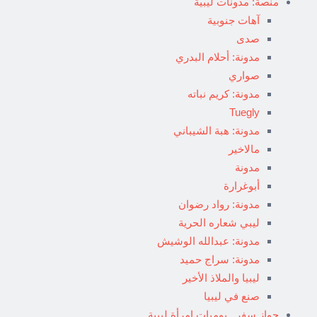
منصة: مدونات ليبية
آهات جنوبية
صدى
مدونة: أحلام البدري
صواري
مدونة: كريم نباته
Tuegly
مدونة: هبة الشيباني
مالاخير
مدونة
أبوغرارة
مدونة: رواد رضوان
ليبي شعاره الحرية
مدونة: عبدالله الوشيش
مدونة: سراج حميد
ليبيا والملاذ الأخير
صنع في ليبيا
جواز سفر.. يوميات امرأة ليبية