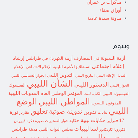
مذكرات بن عمران
أوراق صفاء
مدونة سيدة عادية
وسوم
إرشاد
أزمة السيولة في المصارف
أزمة الكهرباء في طرابلس
إعلام اجتماعي
استطلاع
الأغنية الليبية
الإعلام الاجتماعي
الإعلام
التدوين الليبي
البديل
الإعلام الليبي
التاريخ الليبي
الحوار السياسي الليبي
الشأن الليبي
الدستور الليبي
الفيسبوك
الحوار الليبي
المؤتمر الوطني العام
المدونات الليبية
الفيسبوك الليبي
الكتابة للنت
الوضع
المواطن الليبي
المدونون الليبيون
الليبي
تعليق
تدوينة صوتية
تدوين
ثورة
بيانات
تقارير
حكايات ليبية
17 فبراير
حكاية
حوار الصخيرات
صورة
فيروس
فكرة
ليبيات
ليبيا
مدينة طرابلس
مجلس النواب الليبي
الكورونا
كاريكاتور
مقال