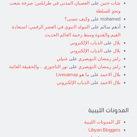
شات حنين
على
العصيان المدني في طرابلس: صرخة شعب
وتحدٍ للسلطة
mohamed
على
وكيف ننسى؟
أدهم سالم
على
المولد النبوي في العصر الرقمي: استعادة
القيم والقدوة وسط زحمة العالم الحديث
بلال
على
الذباب الإلكتروني
بلال
على
الذباب الإلكتروني
رامز رمضان النويصري
على
غنيلي
رامز رمضان النويصري
على
نور التاجوري .. والحقيقة الغائبة
بلال الاحمد
على
ما هو Liveuamap
بلال الاحمد
على
الذباب الإلكتروني
المدونات الليبية
كل المدونات الليبية
Libyan Bloggers