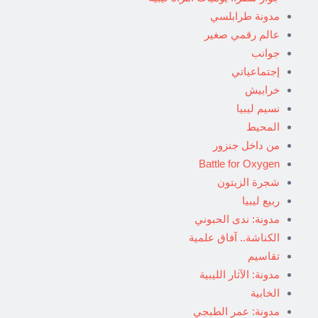
مدونة طرابلسي
عالم رقمي صغير
جوانب
إجتماعياتي
خرابيش
نسيم ليبيا
المحيط
من داخل جنزور
Battle for Oxygen
شجرة الزيتون
ربيع ليبيا
مدونة: ندى الحبوني
الكناشة.. آفاق علمية
تقاسيم
مدونة: الآثار الليبية
الخابية
مدونة: عمر الطبجي