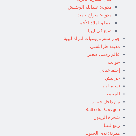
مدونة: عبدالله الوشيش
مدونة: سراج حميد
ليبيا والملاذ الأخير
صنع في ليبيا
جواز سفر.. يوميات امرأة ليبية
مدونة طرابلسي
عالم رقمي صغير
جوانب
إجتماعياتي
خرابيش
نسيم ليبيا
المحيط
من داخل جنزور
Battle for Oxygen
شجرة الزيتون
ربيع ليبيا
مدونة: ندى الحبوني