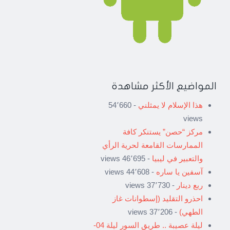
المواضيع الأكثر مشاهدة
هذا الإسلام لا يمثلني
- 54٬660
views
مركز “حصن” يستنكر كافة
الممارسات القامعة لحرية الرأي
والتعبير في ليبيا
- 46٬695 views
آسفين يا ساره
- 44٬608 views
ربع دينار
- 37٬730 views
احذرو التقليد (إسطوانات غاز
الطهي)
- 37٬206 views
ليلة عصيبة .. طريق السور ليلة 04-