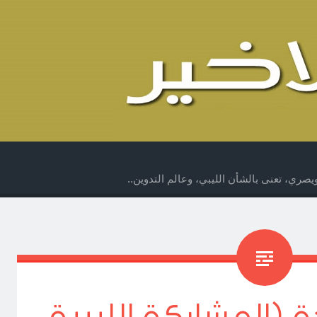
صري، تعنى بالشأن الليبي، وعالم التدوين..