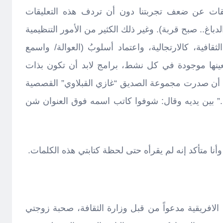
ليقات عن ضعف تجربتنا دون أن تردف هذه التعليقات
الدباغ.. صبح قربة). وغير ذلك الكثير من الأمور التنظيمية
ثقافية، كالارتجالية، واعتماد أسلوبُ (العوالة/ واسمع
عينها موجودة في كل نشط، برامج لابد أن تكون بذات
 أن صدرت مجموعة الصديق “غازي القبلاوي” القصصية
” بين يديه وقال: شوفوا كاتب اسمه فوق العنوان شن
أنا متأكد إنه لم يقرأه حتى لحظة كتابتي هذه الكلمات.
افريقية مدعواً من قبل وزارة الثقافة، صحبة زوجتي