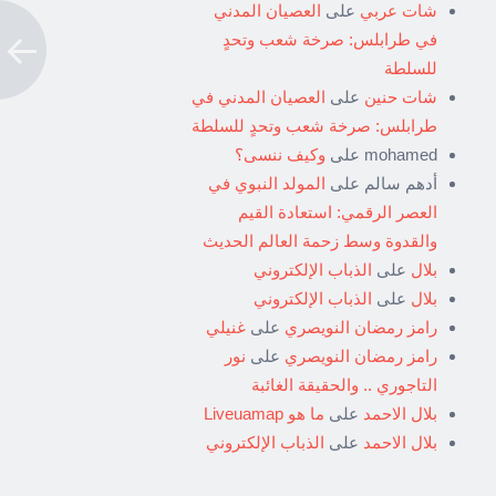
شات عربي
على
العصيان المدني
في طرابلس: صرخة شعب وتحدٍ
للسلطة
شات حنين
على
العصيان المدني في
طرابلس: صرخة شعب وتحدٍ للسلطة
mohamed
على
وكيف ننسى؟
أدهم سالم
على
المولد النبوي في
العصر الرقمي: استعادة القيم
والقدوة وسط زحمة العالم الحديث
بلال
على
الذباب الإلكتروني
بلال
على
الذباب الإلكتروني
رامز رمضان النويصري
على
غنيلي
رامز رمضان النويصري
على
نور
التاجوري .. والحقيقة الغائبة
بلال الاحمد
على
ما هو Liveuamap
بلال الاحمد
على
الذباب الإلكتروني