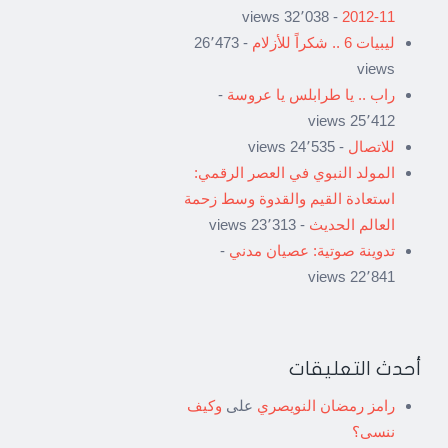
- 32٬038 views
11-2012
ليبيات 6 .. شكراً للأزلام
- 26٬473
views
راب .. يا طرابلس يا عروسة
-
25٬412 views
للاتصال
- 24٬535 views
المولد النبوي في العصر الرقمي:
استعادة القيم والقدوة وسط زحمة
العالم الحديث
- 23٬313 views
تدوينة صوتية: عصيان مدني
-
22٬841 views
أحدث التعليقات
رامز رمضان النويصري
على
وكيف
ننسى؟