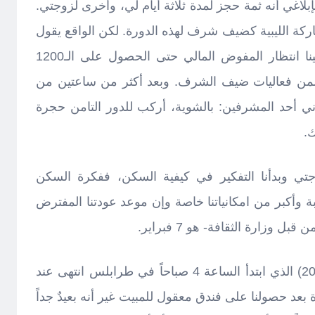
بلاغي أنه ثمة حجز لمدة ثلاثة أيام لي، وأخرى لزوجتي.
شاركة الليبية كضيف شرف لهذه الدورة. لكن الواقع يقول
إنه لا حجز وعلينا تدبر أمرنا، وعلينا انتظار المفوض المالي حتى الحصول على الـ1200
 ضمن فعاليات ضيف الشرف. وبعد أكثر من ساعتين من
ني أحد المشرفين: بالشوية، أركب للدور التامن حجرة
ي وبدأنا التفكير في كيفية السكن، ففكرة السكن
اراً لليلة رهيبة وأكبر من امكانياتنا خاصة وإن موعد عودتنا المفترض
وزارة الثقافة- هو 7 فبراير.
باختصار ذلك اليوم (الأحد 27-1-2013) الذي ابتدأ الساعة 4 صباحاً في طرابلس انتهى عند
ة بعد حصولنا على فندق معقول للمبيت غير أنه بعيدٌ جداً