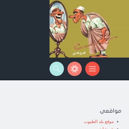
مواقعي
موقع بلد الطيوب
خربشات