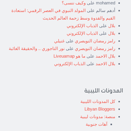
mohamed
على
وكيف ننسى؟
أدهم سالم
على
المولد النبوي في العصر الرقمي: استعادة
القيم والقدوة وسط زحمة العالم الحديث
بلال
على
الذباب الإلكتروني
بلال
على
الذباب الإلكتروني
رامز رمضان النويصري
على
غنيلي
رامز رمضان النويصري
على
نور التاجوري .. والحقيقة الغائبة
بلال الاحمد
على
ما هو Liveuamap
بلال الاحمد
على
الذباب الإلكتروني
المدونات الليبية
كل المدونات الليبية
Libyan Bloggers
منصة: مدونات ليبية
آهات جنوبية