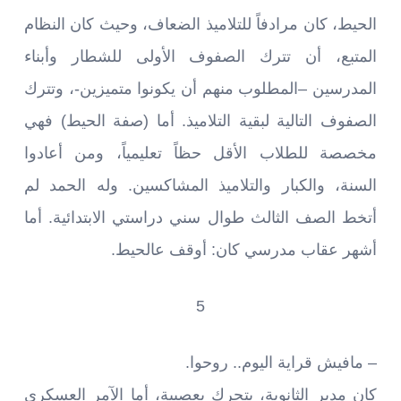
الحيط، كان مرادفاً للتلاميذ الضعاف، وحيث كان النظام
المتبع، أن تترك الصفوف الأولى للشطار وأبناء
المدرسين –المطلوب منهم أن يكونوا متميزين-، وتترك
الصفوف التالية لبقية التلاميذ. أما (صفة الحيط) فهي
مخصصة للطلاب الأقل حظاً تعليمياً، ومن أعادوا
السنة، والكبار والتلاميذ المشاكسين. وله الحمد لم
أتخط الصف الثالث طوال سني دراستي الابتدائية. أما
أشهر عقاب مدرسي كان: أوقف عالحيط.
5
– مافيش قراية اليوم.. روحوا.
كان مدير الثانوية، يتحرك بعصبية، أما الآمر العسكري