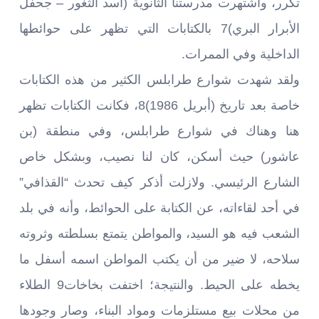
تكرر، واشتهرت مدرستنا الثانوية (أسد الثغور – جحفل
الأبرار البري)7 بالكتابات التي تظهر على حوائطها
الداخلية وفي الممرات.
ولقد شهدت شوارع طرابلس الكثير من هذه الكتابات
خاصة بعد تاريخ (أبريل 1986)8، فكانت الكتابات تظهر
هنا وهناك في شوارع طرابلس، وفي منطقة (بن
عاشور) حيث أسكن، كان لنا نصيب، وبشكل خاص
الشارع الرئيسي. ولازلت أذكر كيف تحدث “القذافي”
في أحد لقاءاته، عن الكتابة على الحوائط، وأنه في بلد
الشعب فيه هو السيد، والمواطن يتمتع بسلطته وثروته
سلاحه، لا ضير من أن يكتب المواطن اسمه أسفل ما
يخطه على الحيط. والنتيجة؛ اختفت بخاخات9 الطلاء
من محلات بيع مستلزمات ومواد البناء، وصار وجودها