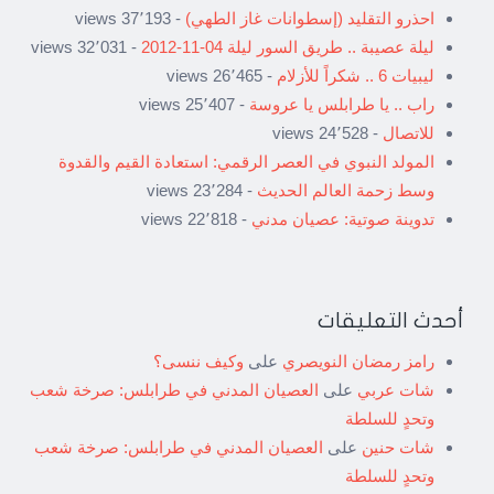
احذرو التقليد (إسطوانات غاز الطهي)
- 37٬193 views
ليلة عصيبة .. طريق السور ليلة 04-11-2012
- 32٬031 views
ليبيات 6 .. شكراً للأزلام
- 26٬465 views
راب .. يا طرابلس يا عروسة
- 25٬407 views
للاتصال
- 24٬528 views
المولد النبوي في العصر الرقمي: استعادة القيم والقدوة
وسط زحمة العالم الحديث
- 23٬284 views
تدوينة صوتية: عصيان مدني
- 22٬818 views
أحدث التعليقات
رامز رمضان النويصري
على
وكيف ننسى؟
شات عربي
على
العصيان المدني في طرابلس: صرخة شعب
وتحدٍ للسلطة
شات حنين
على
العصيان المدني في طرابلس: صرخة شعب
وتحدٍ للسلطة