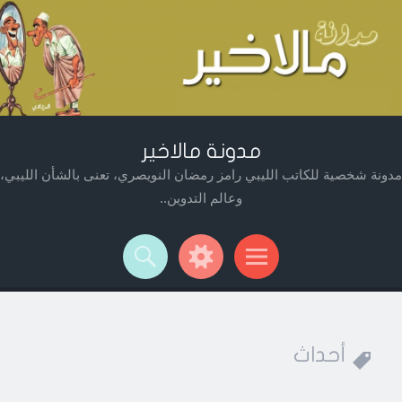
مدونة مالاخير
مدونة شخصية للكاتب الليبي رامز رمضان النويصري، تعنى بالشأن الليبي،
وعالم التدوين..
Widget
Searc
Men
أحداث