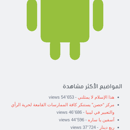
المواضيع الأكثر مشاهدة
هذا الإسلام لا يمثلني
- 54٬653 views
مركز “حصن” يستنكر كافة الممارسات القامعة لحرية الرأي
والتعبير في ليبيا
- 46٬686 views
آسفين يا ساره
- 44٬596 views
ربع دينار
- 37٬724 views