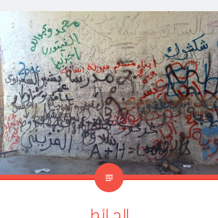
الحـائِط