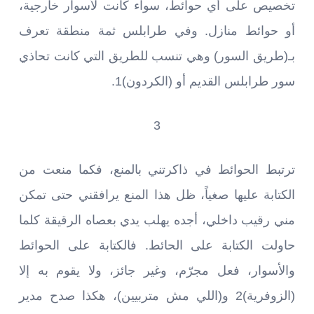
تخصيص على أي حوائط، سواء كانت لأسوار خارجية،
أو حوائط منازل. وفي طرابلس ثمة منطقة تعرف
بـ(طريق السور) وهي تنسب للطريق التي كانت تحاذي
سور طرابلس القديم أو (الكردون)1.
3
ترتبط الحوائط في ذاكرتني بالمنع، فكما منعت من
الكتابة عليها صغياً، ظل هذا المنع يرافقني حتى تمكن
مني رقيب داخلي، أجده يهلب يدي بعصاه الرقيقة كلما
حاولت الكتابة على الحائط. فالكتابة على الحوائط
والأسوار، فعل مجرّم، وغير جائز، ولا يقوم به إلا
(الزوفرية)2 و(اللي مش متربيين)، هكذا صدح مدير