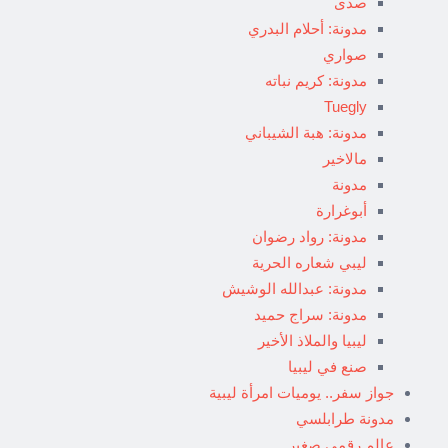
صدى
مدونة: أحلام البدري
صواري
مدونة: كريم نباته
Tuegly
مدونة: هبة الشيباني
مالاخير
مدونة
أبوغرارة
مدونة: رواد رضوان
ليبي شعاره الحرية
مدونة: عبدالله الوشيش
مدونة: سراج حميد
ليبيا والملاذ الأخير
صنع في ليبيا
جواز سفر.. يوميات امرأة ليبية
مدونة طرابلسي
عالم رقمي صغير