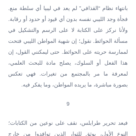
بانتهاء نظام “القذافي” لم يعد في ليبيا أي سلطة منع.
فجأة وجد الليبي نفسه بدون أي قيود أو حدود أو رقابة.
ولأنا نركز على الكتابة لا على الرسم والتشكيل في
مسألة الحوائط. نقول؛ إن شهية المواطن الليبي فتحت
لممارسة حريته على الحوائط. حتى ليمكنني القول، إن
هذا الفعل أو السلوك، يصلح مادة للبحث العلمي،
لمعرفة ما مر بالمجتمع من تغيرات. فهي تعكس
بصورة مباشرة، ما يريده المواطن، وما يفكر فيه.
9
فبعد تحرير طرابلس، نقف على نوعين من الكتابات؛
النوع الأول، يوثق للثوار الذين توافدوا من خارج