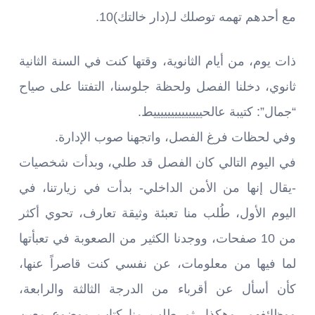
مع أحدهم تهمه توصلك لـ(دار خالتك)10.
ذات يوم، من أيام الثانوية، وقتها كنت في السنة الثانية
ثانوي، دخلنا الفصل ولحظة جلوسنا، التفتنا على صياح
“جمال”: كتيبة عالحييييييييييييييط.
وفي لحظات فرغ الفصل، واتجهنا صوب الإدارة.
في اليوم التالي كان الفصل قد طلي، وبدأت شخصيات
-يقال إنها من الأمن الداخلي- بدأت في زيارتنا، في
اليوم الأول، طُلب منا تعبئة وثيقة تعارف، تحوي أكثر
من 10 صفحات، ووجدنا الكثير من الصعوبة في تعبأتها
لما فيها من معلومات، عن نفسي كنت قاصراً عنها،
كأن أسأل عن أقرباء من الدرجة الثالثة والرابعة،
ووظائفهم، وهكذا. ثم طلب منا كتاب موضوع معين