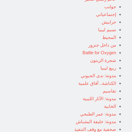
جوانب
إجتماعياتي
خرابيش
نسيم ليبيا
المحيط
من داخل جنزور
Battle for Oxygen
شجرة الزيتون
ربيع ليبيا
مدونة: ندى الحبوني
الكناشة.. آفاق علمية
تقاسيم
مدونة: الآثار الليبية
الخابية
مدونة: عمر الطبجي
مدونة: خليفة البشباش
صحفية مع وقف التنفيذ