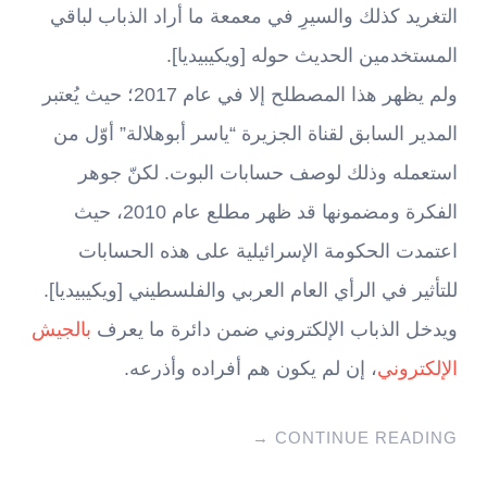
التغريد كذلك والسيرِ في معمعة ما أراد الذباب لباقي
المستخدمين الحديث حوله [ويكيبيديا].
ولم يظهر هذا المصطلح إلا في عام 2017؛ حيث يُعتبر
المدير السابق لقناة الجزيرة “ياسر أبوهلالة” أوّل من
استعمله وذلك لوصف حسابات البوت. لكنّ جوهر
الفكرة ومضمونها قد ظهر مطلع عام 2010، حيث
اعتمدت الحكومة الإسرائيلية على هذه الحسابات
للتأثير في الرأي العام العربي والفلسطيني [ويكيبيديا].
ويدخل الذباب الإلكتروني ضمن دائرة ما يعرف
بالجيش
الإلكتروني
، إن لم يكون هم أفراده وأذرعه.
→
CONTINUE READING