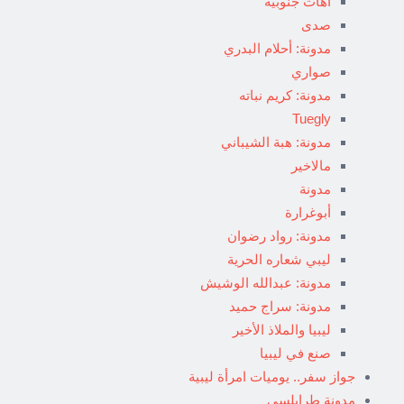
آهات جنوبية
صدى
مدونة: أحلام البدري
صواري
مدونة: كريم نباته
Tuegly
مدونة: هبة الشيباني
مالاخير
مدونة
أبوغرارة
مدونة: رواد رضوان
ليبي شعاره الحرية
مدونة: عبدالله الوشيش
مدونة: سراج حميد
ليبيا والملاذ الأخير
صنع في ليبيا
جواز سفر.. يوميات امرأة ليبية
مدونة طرابلسي