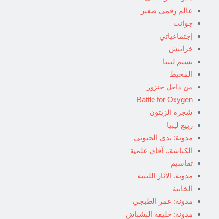
عالم رقمي صغير
جوانب
إجتماعياتي
خرابيش
نسيم ليبيا
المحيط
من داخل جنزور
Battle for Oxygen
شجرة الزيتون
ربيع ليبيا
مدونة: ندى الحبوني
الكناشة.. آفاق علمية
تقاسيم
مدونة: الآثار الليبية
الخابية
مدونة: عمر الطبجي
مدونة: خليفة البشباش