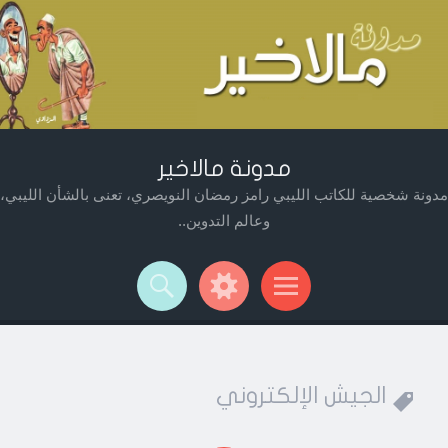
مدونة مالاخير
مدونة شخصية للكاتب الليبي رامز رمضان النويصري، تعنى بالشأن الليبي،
وعالم التدوين..
Widget
Searc
Men
الجيش الإلكتروني