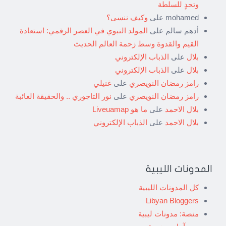
وتحدٍ للسلطة
mohamed
على
وكيف ننسى؟
أدهم سالم
على
المولد النبوي في العصر الرقمي: استعادة
القيم والقدوة وسط زحمة العالم الحديث
بلال
على
الذباب الإلكتروني
بلال
على
الذباب الإلكتروني
رامز رمضان النويصري
على
غنيلي
رامز رمضان النويصري
على
نور التاجوري .. والحقيقة الغائبة
بلال الاحمد
على
ما هو Liveuamap
بلال الاحمد
على
الذباب الإلكتروني
المدونات الليبية
كل المدونات الليبية
Libyan Bloggers
منصة: مدونات ليبية