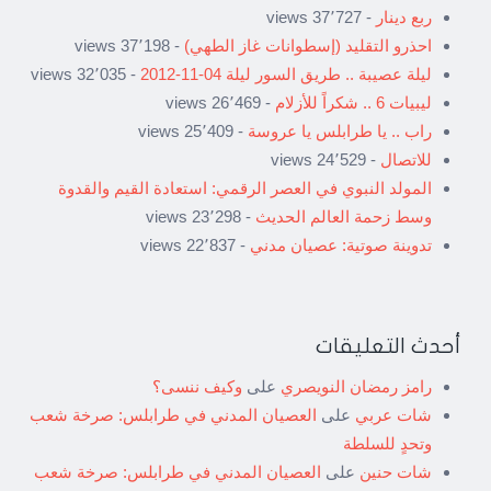
ربع دينار
- 37٬727 views
احذرو التقليد (إسطوانات غاز الطهي)
- 37٬198 views
ليلة عصيبة .. طريق السور ليلة 04-11-2012
- 32٬035 views
ليبيات 6 .. شكراً للأزلام
- 26٬469 views
راب .. يا طرابلس يا عروسة
- 25٬409 views
للاتصال
- 24٬529 views
المولد النبوي في العصر الرقمي: استعادة القيم والقدوة
وسط زحمة العالم الحديث
- 23٬298 views
تدوينة صوتية: عصيان مدني
- 22٬837 views
أحدث التعليقات
رامز رمضان النويصري
على
وكيف ننسى؟
شات عربي
على
العصيان المدني في طرابلس: صرخة شعب
وتحدٍ للسلطة
شات حنين
على
العصيان المدني في طرابلس: صرخة شعب