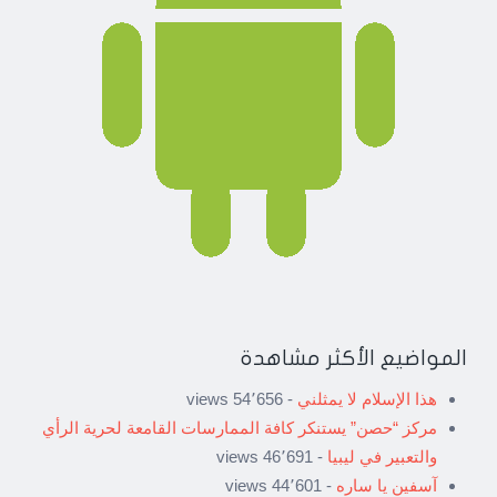
المواضيع الأكثر مشاهدة
هذا الإسلام لا يمثلني
- 54٬656 views
مركز “حصن” يستنكر كافة الممارسات القامعة لحرية الرأي
والتعبير في ليبيا
- 46٬691 views
آسفين يا ساره
- 44٬601 views