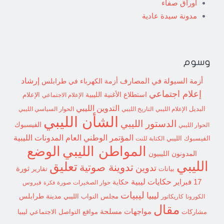
أوراق صفاء
مدونة سيدة عادية
وسوم
إرشاد
أزمة السيولة في المصارف
أزمة الكهرباء في طرابلس
إعلام اجتماعي
استطلاع
الأغنية الليبية
الإعلام الاجتماعي
الإعلام
التدوين الليبي
البديل
الإعلام الليبي
التاريخ الليبي
الحوار السياسي الليبي
الشأن الليبي
الدستور الليبي
الفيسبوك
الحوار الليبي
المؤتمر الوطني العام
المدونات الليبية
الفيسبوك الليبي
الكتابة للنت
الوضع
المواطن الليبي
المدونون الليبيون
الليبي
تعليق
تدوينة صوتية
تدوين
ثورة
بيانات
تقارير
حكايات ليبية
17 فبراير
حكاية
حوار الصخيرات
صورة
فيروس
فكرة
ليبيات
ليبيا
مدينة طرابلس
مجلس النواب الليبي
الكورونا
كاريكاتور
مقال
مواجهات مسلحة
مشاركات
مواقع التواصل الاجتماعي ليبيا