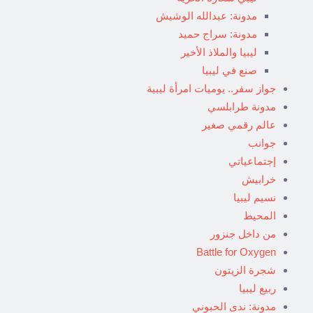
مدونة: عبدالله الوشيش
مدونة: سراج حميد
ليبيا والملاذ الأخير
صنع في ليبيا
جواز سفر.. يوميات امرأة ليبية
مدونة طرابلسي
عالم رقمي صغير
جوانب
إجتماعياتي
خرابيش
نسيم ليبيا
المحيط
من داخل جنزور
Battle for Oxygen
شجرة الزيتون
ربيع ليبيا
مدونة: ندى الحبوني