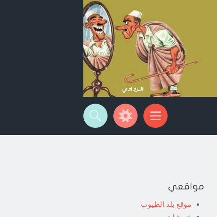
مواقعي
موقع بلد الطيوب
خربشات