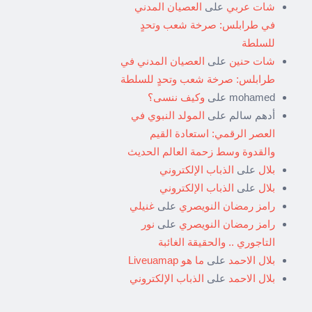
شات عربي
على
العصيان المدني
في طرابلس: صرخة شعب وتحدٍ
للسلطة
شات حنين
على
العصيان المدني في
طرابلس: صرخة شعب وتحدٍ للسلطة
mohamed
على
وكيف ننسى؟
أدهم سالم
على
المولد النبوي في
العصر الرقمي: استعادة القيم
والقدوة وسط زحمة العالم الحديث
بلال
على
الذباب الإلكتروني
بلال
على
الذباب الإلكتروني
رامز رمضان النويصري
على
غنيلي
رامز رمضان النويصري
على
نور
التاجوري .. والحقيقة الغائبة
بلال الاحمد
على
ما هو Liveuamap
بلال الاحمد
على
الذباب الإلكتروني