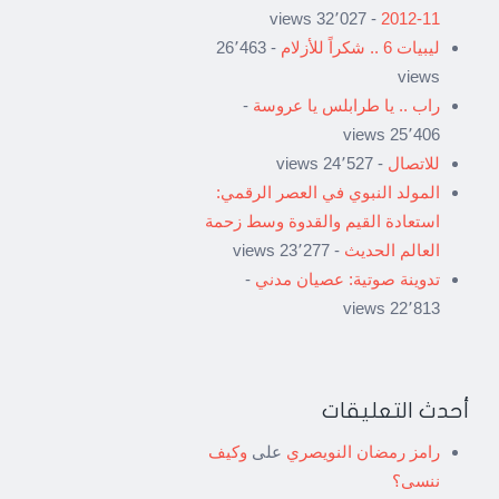
- 32٬027 views
11-2012
ليبيات 6 .. شكراً للأزلام
- 26٬463
views
راب .. يا طرابلس يا عروسة
-
25٬406 views
للاتصال
- 24٬527 views
المولد النبوي في العصر الرقمي:
استعادة القيم والقدوة وسط زحمة
العالم الحديث
- 23٬277 views
تدوينة صوتية: عصيان مدني
-
22٬813 views
أحدث التعليقات
رامز رمضان النويصري
على
وكيف
ننسى؟