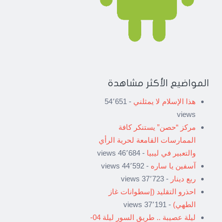
المواضيع الأكثر مشاهدة
هذا الإسلام لا يمثلني
- 54٬651
views
مركز “حصن” يستنكر كافة
الممارسات القامعة لحرية الرأي
والتعبير في ليبيا
- 46٬684 views
آسفين يا ساره
- 44٬592 views
ربع دينار
- 37٬723 views
احذرو التقليد (إسطوانات غاز
الطهي)
- 37٬191 views
ليلة عصيبة .. طريق السور ليلة 04-