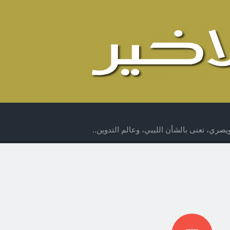
صري، تعنى بالشأن الليبي، وعالم التدوين..