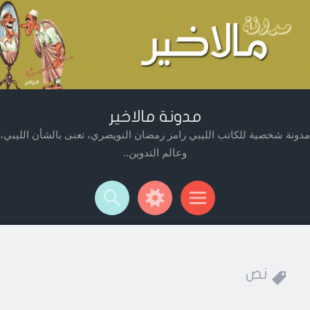
مدونة مالاخير
مدونة شخصية للكاتب الليبي رامز رمضان النويصري، تعنى بالشأن الليبي،
وعالم التدوين..
Widget
Searc
Men
نص