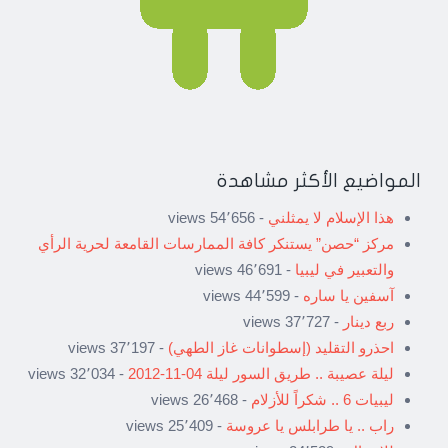
المواضيع الأكثر مشاهدة
هذا الإسلام لا يمثلني
- 54٬656 views
مركز “حصن” يستنكر كافة الممارسات القامعة لحرية الرأي
والتعبير في ليبيا
- 46٬691 views
آسفين يا ساره
- 44٬599 views
ربع دينار
- 37٬727 views
احذرو التقليد (إسطوانات غاز الطهي)
- 37٬197 views
ليلة عصيبة .. طريق السور ليلة 04-11-2012
- 32٬034 views
ليبيات 6 .. شكراً للأزلام
- 26٬468 views
راب .. يا طرابلس يا عروسة
- 25٬409 views