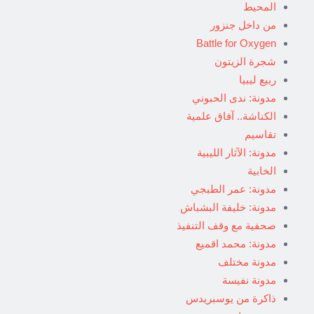
المحيط
من داخل جنزور
Battle for Oxygen
شجرة الزيتون
ربيع ليبيا
مدونة: ندى الحبوني
الكناشة.. آفاق علمية
تقاسيم
مدونة: الآثار الليبية
الخابية
مدونة: عمر الطبجي
مدونة: خليفة البشباش
صحفية مع وقف التنفيذ
مدونة: محمد اقميع
مدونة مختلف
مدونة نفيسة
ذاكرة من يوسبريدس