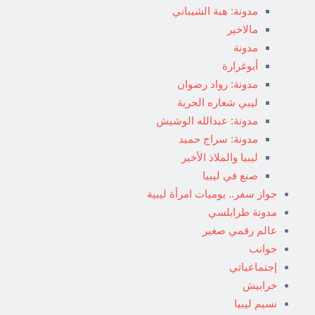
مدونة: هبة الشيباني
مالاخير
مدونة
أبوغرارة
مدونة: رواد رضوان
ليبي شعاره الحرية
مدونة: عبدالله الوشيش
مدونة: سراج حميد
ليبيا والملاذ الأخير
صنع في ليبيا
جواز سفر.. يوميات امرأة ليبية
مدونة طرابلسي
عالم رقمي صغير
جوانب
إجتماعياتي
خرابيش
نسيم ليبيا