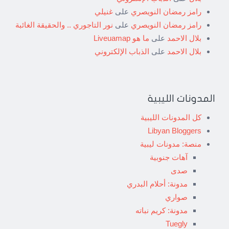
رامز رمضان النويصري
على
غنيلي
رامز رمضان النويصري
على
نور التاجوري .. والحقيقة الغائبة
بلال الاحمد
على
ما هو Liveuamap
بلال الاحمد
على
الذباب الإلكتروني
المدونات الليبية
كل المدونات الليبية
Libyan Bloggers
منصة: مدونات ليبية
آهات جنوبية
صدى
مدونة: أحلام البدري
صواري
مدونة: كريم نباته
Tuegly