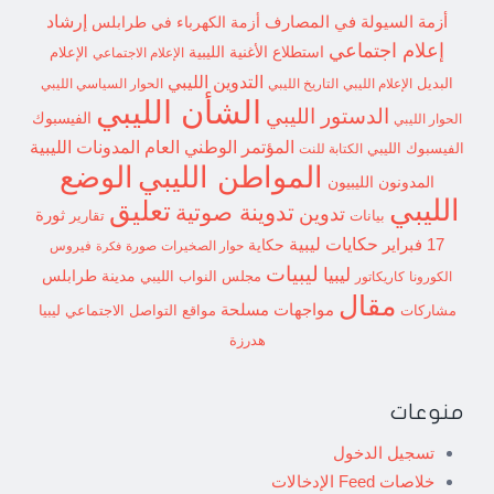
إرشاد
أزمة السيولة في المصارف
أزمة الكهرباء في طرابلس
إعلام اجتماعي
استطلاع
الأغنية الليبية
الإعلام الاجتماعي
الإعلام
التدوين الليبي
البديل
الإعلام الليبي
التاريخ الليبي
الحوار السياسي الليبي
الشأن الليبي
الدستور الليبي
الفيسبوك
الحوار الليبي
المؤتمر الوطني العام
المدونات الليبية
الفيسبوك الليبي
الكتابة للنت
الوضع
المواطن الليبي
المدونون الليبيون
الليبي
تعليق
تدوينة صوتية
تدوين
ثورة
بيانات
تقارير
حكايات ليبية
17 فبراير
حكاية
حوار الصخيرات
صورة
فيروس
فكرة
ليبيات
ليبيا
مدينة طرابلس
مجلس النواب الليبي
الكورونا
كاريكاتور
مقال
مواجهات مسلحة
مشاركات
مواقع التواصل الاجتماعي ليبيا
هدرزة
منوعات
تسجيل الدخول
خلاصات Feed الإدخالات