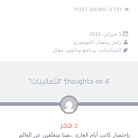
POST VIEWS:
3٬747
3 فبراير، 2015
رامز رمضان النويصري
الثمانينات
,
برنامج وثائقي
,
مقال
Pos
4 thoughts on “
الثمانينات
”
navigatio
د فجر
بإختصار كانت أيام العازة ..بقينا منغلقين عن العالم