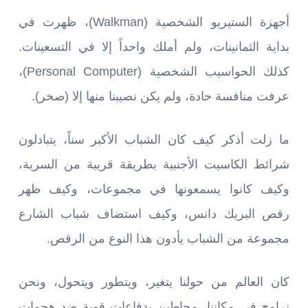
أجهزة الستيريو الشخصية (Walkman)، ظهرت في
بداية الثمانينات، ولم أملك واحداً إلا في التسعينات.
كذلك الحواسيب الشخصية (Personal Computer)،
عرفت منافسة حادة، ولم يكن نصيبنا منها إلا (صخر).
ما زلت أذكر كيف كان الشباب الأكبر سناً، يتبادلون
شرائط الكاسيت الأجنبية بطريقة قريبة من السرية،
وكيف كانوا يسمعونها في مجموعات، وكيف ظهر
رقص البريك دانس، وكيف استضاف شباب الشارع
مجموعة من الشباب يأدون هذا النوع من الرقص.
كان العالم من حولنا يتغير، ويتطور ويتحول، ونحن
نراوح في مكاننا، محاطين بدفاعات قوية ضد هجمات