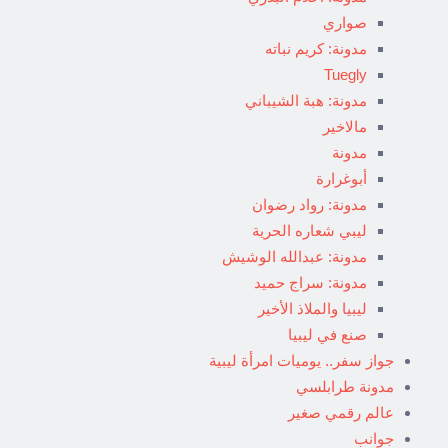
صواري
مدونة: كريم نباته
Tuegly
مدونة: هبة الشيباني
مالاخير
مدونة
أبوغرارة
مدونة: رواد رضوان
ليبي شعاره الحرية
مدونة: عبدالله الوشيش
مدونة: سراج حميد
ليبيا والملاذ الأخير
صنع في ليبيا
جواز سفر.. يوميات امرأة ليبية
مدونة طرابلسي
عالم رقمي صغير
جوانب