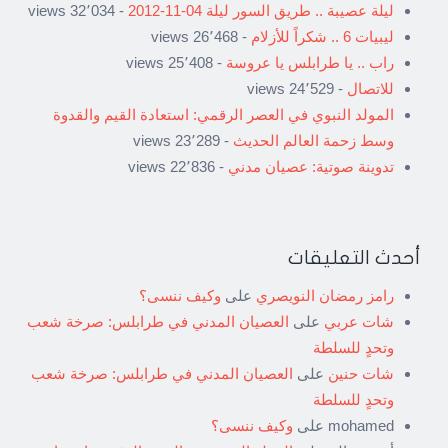
ليلة عصيبة .. طريق السور ليلة 04-11-2012
- 32٬034 views
ليبيات 6 .. شكراً للأزلام
- 26٬468 views
راب .. يا طرابلس يا عروسة
- 25٬408 views
للاتصال
- 24٬529 views
المولد النبوي في العصر الرقمي: استعادة القيم والقدوة
وسط زحمة العالم الحديث
- 23٬289 views
تدوينة صوتية: عصيان مدني
- 22٬836 views
أحدث التعليقات
رامز رمضان النويصري
على
وكيف ننسى؟
شات عربي
على
العصيان المدني في طرابلس: صرخة شعب
وتحدٍ للسلطة
شات حنين
على
العصيان المدني في طرابلس: صرخة شعب
وتحدٍ للسلطة
mohamed
على
وكيف ننسى؟