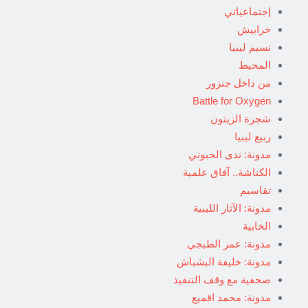
إجتماعياتي
خرابيش
نسيم ليبيا
المحيط
من داخل جنزور
Battle for Oxygen
شجرة الزيتون
ربيع ليبيا
مدونة: ندى الحبوني
الكناشة.. آفاق علمية
تقاسيم
مدونة: الآثار الليبية
الخابية
مدونة: عمر الطبجي
مدونة: خليفة البشباش
صحفية مع وقف التنفيذ
مدونة: محمد اقميع