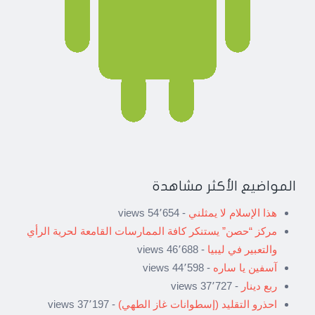
المواضيع الأكثر مشاهدة
هذا الإسلام لا يمثلني
- 54٬654 views
مركز “حصن” يستنكر كافة الممارسات القامعة لحرية الرأي
والتعبير في ليبيا
- 46٬688 views
آسفين يا ساره
- 44٬598 views
ربع دينار
- 37٬727 views
احذرو التقليد (إسطوانات غاز الطهي)
- 37٬197 views