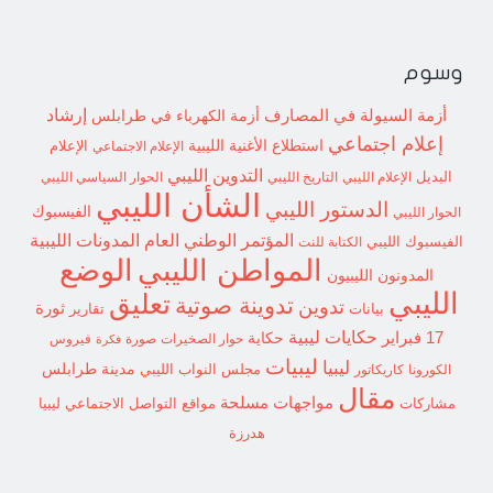
وسوم
إرشاد
أزمة السيولة في المصارف
أزمة الكهرباء في طرابلس
إعلام اجتماعي
استطلاع
الأغنية الليبية
الإعلام الاجتماعي
الإعلام
التدوين الليبي
البديل
الإعلام الليبي
التاريخ الليبي
الحوار السياسي الليبي
الشأن الليبي
الدستور الليبي
الفيسبوك
الحوار الليبي
المؤتمر الوطني العام
المدونات الليبية
الفيسبوك الليبي
الكتابة للنت
الوضع
المواطن الليبي
المدونون الليبيون
الليبي
تعليق
تدوينة صوتية
تدوين
ثورة
بيانات
تقارير
حكايات ليبية
17 فبراير
حكاية
حوار الصخيرات
صورة
فيروس
فكرة
ليبيات
ليبيا
مدينة طرابلس
مجلس النواب الليبي
الكورونا
كاريكاتور
مقال
مواجهات مسلحة
مشاركات
مواقع التواصل الاجتماعي ليبيا
هدرزة