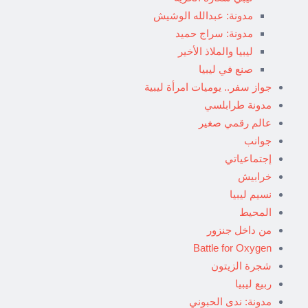
مدونة: عبدالله الوشيش
مدونة: سراج حميد
ليبيا والملاذ الأخير
صنع في ليبيا
جواز سفر.. يوميات امرأة ليبية
مدونة طرابلسي
عالم رقمي صغير
جوانب
إجتماعياتي
خرابيش
نسيم ليبيا
المحيط
من داخل جنزور
Battle for Oxygen
شجرة الزيتون
ربيع ليبيا
مدونة: ندى الحبوني