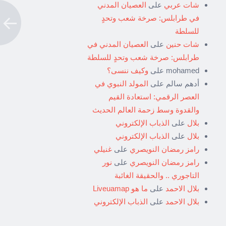
شات عربي
على
العصيان المدني
في طرابلس: صرخة شعب وتحدٍ
للسلطة
شات حنين
على
العصيان المدني في
طرابلس: صرخة شعب وتحدٍ للسلطة
mohamed
على
وكيف ننسى؟
أدهم سالم
على
المولد النبوي في
العصر الرقمي: استعادة القيم
والقدوة وسط زحمة العالم الحديث
بلال
على
الذباب الإلكتروني
بلال
على
الذباب الإلكتروني
رامز رمضان النويصري
على
غنيلي
رامز رمضان النويصري
على
نور
التاجوري .. والحقيقة الغائبة
بلال الاحمد
على
ما هو Liveuamap
بلال الاحمد
على
الذباب الإلكتروني