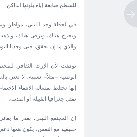
للسطح صابغة إياه بلونها الداكن.
في لحظة وجد الليبي، مواطن ومجت
ويجرح هناك، ويرقى هناك، ويذهب 
والذي ما إن تحقق، حتى وجدنا البو
توقفت لأن الإرث الثقافي للمجت
الوطنية –مثلاً-، نسبية، لا تعني با
إنها تختلط بمسألة الانتماء الاجت
تمثل جغرافيا القبيلة أو المدينة.
إن المجتمع الليبي، بقدر ما يعا
حقيقية مع النفس، يكون همها دعم ا