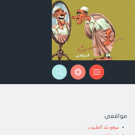
مواقعي
موقع بلد الطيوب
خربشات