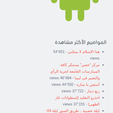
المواضيع الأكثر مشاهدة
هذا الإسلام لا يمثلني
- 54٬651
views
مركز “حصن” يستنكر كافة
الممارسات القامعة لحرية الرأي
والتعبير في ليبيا
- 46٬684 views
آسفين يا ساره
- 44٬592 views
ربع دينار
- 37٬722 views
احذرو التقليد (إسطوانات غاز
الطهي)
- 37٬191 views
ليلة عصيبة .. طريق السور ليلة 04-