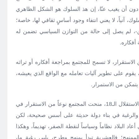
دون أن يغيب عنّا، إن هذ السلوك هو الشكل الظاهري
لوك، آنياً، لا يعني انتفاء وجود أساسٍ ثقافي لها، خاصة؛
ن-، لم يصل إلى حالة من التوازن السياسي تضمن له
أفكاره.
لاستقرار، لا تسمح للمجتمع بمراجعة أفكاره أو تراثه
، يقوم على تطوير آليات تعامله مع الواقع الذي يعيشه،
يتمكن من الاستمرار.
وبالعودة للوراء، سنجد أن سنوات الاستقلال الـ18، منحت المجتمع نوعاً من الاستقرار في
 والرغبة في بناء دولة حديثة على أسس صحيحة، لكن
ذي أعاد البلاد نظاماً وسياساً لنقطة الصفر، تهديماً، وهكذا
ممنهج؛ فالعشرية تبدأ بمنهجٍ وطرح، يلبي رغبة ما،