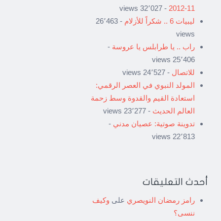
- 32٬027 views
11-2012
ليبيات 6 .. شكراً للأزلام
- 26٬463
views
راب .. يا طرابلس يا عروسة
-
25٬406 views
للاتصال
- 24٬527 views
المولد النبوي في العصر الرقمي:
استعادة القيم والقدوة وسط زحمة
العالم الحديث
- 23٬277 views
تدوينة صوتية: عصيان مدني
-
22٬813 views
أحدث التعليقات
رامز رمضان النويصري
على
وكيف
ننسى؟