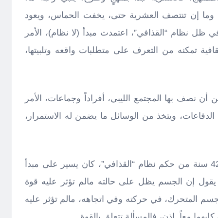
، وما إن تنتصف العشرية حتى، يخفت الحماس، ويعود
 ظل نظام “القذافي”، اعتمدت مبدأ (لا نظام)، الأمر
قافية تمكنه من التعرف على متطلبات واقعه وتلبيتها،
ن أن نصف بها المجتمع الليبي، أفراداً وجماعات، الأمر
الدفاعات، ويتخذ من الوسائل ما يضمن له الاستمرار،
سنرى إن المجتمع الليبي خلال الـ42 سنة من حكم نظام “القذافي”، كان يسير على مبدأ
 يقول إن الجسم يظل على حالته مالم تؤثر عليه قوة
لجسم المتحرك، في حركته وفي اتجاهه، مالم تؤثر عليه
ليهما معاً. إذن، فالمسألة تتعلق بالقوة.