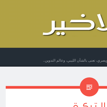
صري، تعنى بالشأن الليبي، وعالم التدوين..