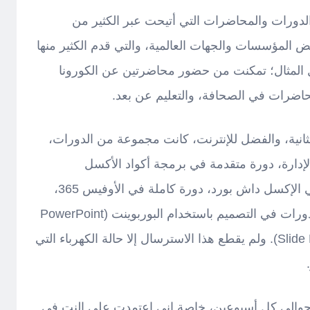
لدورات والمحاضرات التي أتيحت عبر الكثير من
ض المؤسسات والجهات العالمية، والتي قدم الكثير منها
 المثال؛ تمكنت من حضور محاضرتين عن الكورونا
حاضرات في الصحافة، والتعليم عن بعد.
لثانية، والفضل للإنترنت، كانت مجموعة من الدورات،
لإدارة، دورة متقدمة في برمجة أكواد الأكسل
(Advanced Excel VBA)، دورة في الإكسل داش بورد، دورة كاملة في الأوفيس 365،
مجموعة برامج وتطبيقات جوجل. دورات في التصميم باستخدام البوربوينت (PowerPoint
Slide Design from Beginner to Expert). ولم يقطع هذا الاسترسال إلا حالة الكهرباء التي
ت حوالي كل أسبوعين، خاصة إني اعتمدت على النت في