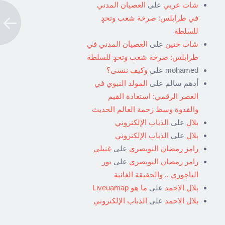
شات عربي
على
العصيان المدني
في طرابلس: صرخة شعب وتحدٍ
للسلطة
شات حنين
على
العصيان المدني في
طرابلس: صرخة شعب وتحدٍ للسلطة
mohamed
على
وكيف ننسى؟
أدهم سالم
على
المولد النبوي في
العصر الرقمي: استعادة القيم
والقدوة وسط زحمة العالم الحديث
بلال
على
الذباب الإلكتروني
بلال
على
الذباب الإلكتروني
رامز رمضان النويصري
على
غنيلي
رامز رمضان النويصري
على
نور
التاجوري .. والحقيقة الغائبة
بلال الاحمد
على
ما هو Liveuamap
بلال الاحمد
على
الذباب الإلكتروني