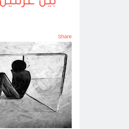
بين عزلتين
و
Share