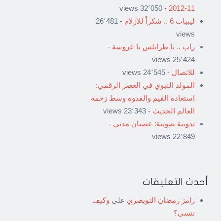
- 32٬050 views
11-2012
ليبيات 6 .. شكراً للأزلام
- 26٬481
views
راب .. يا طرابلس يا عروسة
-
25٬424 views
للاتصال
- 24٬545 views
المولد النبوي في العصر الرقمي:
استعادة القيم والقدوة وسط زحمة
العالم الحديث
- 23٬343 views
تدوينة صوتية: عصيان مدني
-
22٬849 views
أحدث التعليقات
رامز رمضان النويصري
على
وكيف
ننسى؟