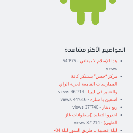
المواضيع الأكثر مشاهدة
هذا الإسلام لا يمثلني
- 54٬675
views
مركز “حصن” يستنكر كافة
الممارسات القامعة لحرية الرأي
والتعبير في ليبيا
- 46٬714 views
آسفين يا ساره
- 44٬616 views
ربع دينار
- 37٬740 views
احذرو التقليد (إسطوانات غاز
الطهي)
- 37٬214 views
ليلة عصيبة .. طريق السور ليلة 04-