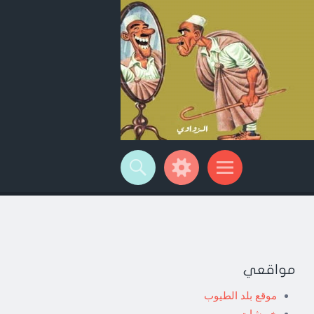
مواقعي
موقع بلد الطيوب
خربشات