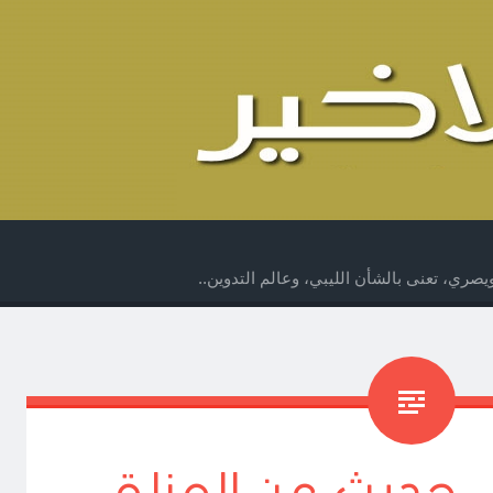
صري، تعنى بالشأن الليبي، وعالم التدوين..