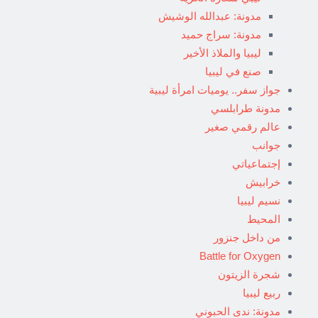
مدونة: عبدالله الوشيش
مدونة: سراج حميد
ليبيا والملاذ الأخير
صنع في ليبيا
جواز سفر.. يوميات امرأة ليبية
مدونة طرابلسي
عالم رقمي صغير
جوانب
إجتماعياتي
خرابيش
نسيم ليبيا
المحيط
من داخل جنزور
Battle for Oxygen
شجرة الزيتون
ربيع ليبيا
مدونة: ندى الحبوني