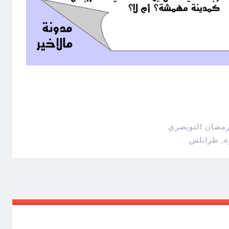
رمضان النويصري
ة
,
طرابلس