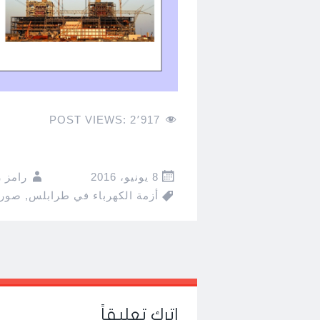
POST VIEWS:
2٬917
8 يونيو، 2016
رامز 
أزمة الكهرباء في طرابلس
,
صور
Post
←
→
navigation
اترك تعليقاً