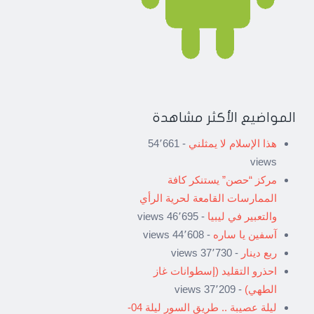
المواضيع الأكثر مشاهدة
هذا الإسلام لا يمثلني
- 54٬661
views
مركز “حصن” يستنكر كافة
الممارسات القامعة لحرية الرأي
والتعبير في ليبيا
- 46٬695 views
آسفين يا ساره
- 44٬608 views
ربع دينار
- 37٬730 views
احذرو التقليد (إسطوانات غاز
الطهي)
- 37٬209 views
ليلة عصيبة .. طريق السور ليلة 04-