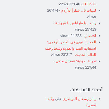
- 32٬040 views
11-2012
ليبيات 6 .. شكراً للأزلام
- 26٬474
views
راب .. يا طرابلس يا عروسة
-
25٬413 views
للاتصال
- 24٬535 views
المولد النبوي في العصر الرقمي:
استعادة القيم والقدوة وسط زحمة
العالم الحديث
- 23٬317 views
تدوينة صوتية: عصيان مدني
-
22٬844 views
أحدث التعليقات
رامز رمضان النويصري
على
وكيف
ننسى؟