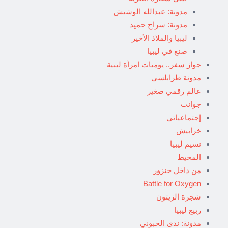
مدونة: عبدالله الوشيش
مدونة: سراج حميد
ليبيا والملاذ الأخير
صنع في ليبيا
جواز سفر.. يوميات امرأة ليبية
مدونة طرابلسي
عالم رقمي صغير
جوانب
إجتماعياتي
خرابيش
نسيم ليبيا
المحيط
من داخل جنزور
Battle for Oxygen
شجرة الزيتون
ربيع ليبيا
مدونة: ندى الحبوني