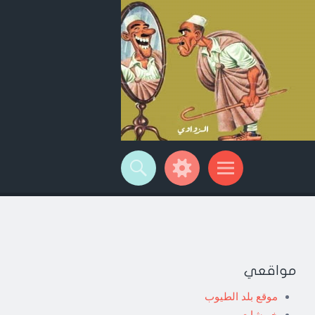
مواقعي
موقع بلد الطيوب
خربشات