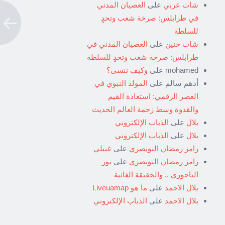
شات عربي
على
العصيان المدني
في طرابلس: صرخة شعب وتحدٍ
للسلطة
شات حنين
على
العصيان المدني في
طرابلس: صرخة شعب وتحدٍ للسلطة
mohamed
على
وكيف ننسى؟
أدهم سالم
على
المولد النبوي في
العصر الرقمي: استعادة القيم
والقدوة وسط زحمة العالم الحديث
بلال
على
الذباب الإلكتروني
بلال
على
الذباب الإلكتروني
رامز رمضان النويصري
على
غنيلي
رامز رمضان النويصري
على
نور
التاجوري .. والحقيقة الغائبة
بلال الاحمد
على
ما هو Liveuamap
بلال الاحمد
على
الذباب الإلكتروني