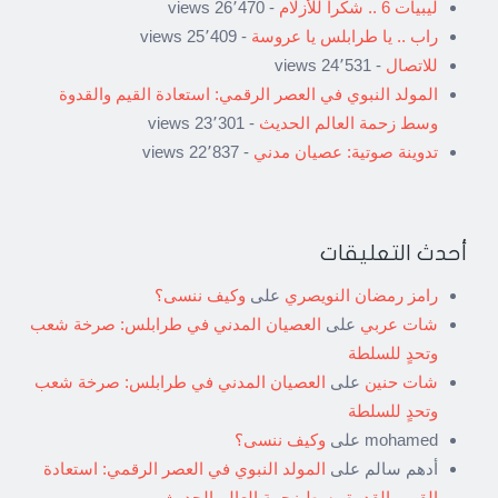
ليبيات 6 .. شكراً للأزلام
- 26٬470 views
راب .. يا طرابلس يا عروسة
- 25٬409 views
للاتصال
- 24٬531 views
المولد النبوي في العصر الرقمي: استعادة القيم والقدوة
وسط زحمة العالم الحديث
- 23٬301 views
تدوينة صوتية: عصيان مدني
- 22٬837 views
أحدث التعليقات
رامز رمضان النويصري
على
وكيف ننسى؟
شات عربي
على
العصيان المدني في طرابلس: صرخة شعب
وتحدٍ للسلطة
شات حنين
على
العصيان المدني في طرابلس: صرخة شعب
وتحدٍ للسلطة
mohamed
على
وكيف ننسى؟
أدهم سالم
على
المولد النبوي في العصر الرقمي: استعادة
القيم والقدوة وسط زحمة العالم الحديث