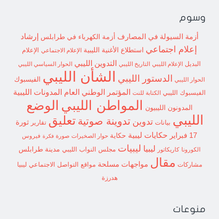
وسوم
إرشاد
أزمة السيولة في المصارف
أزمة الكهرباء في طرابلس
إعلام اجتماعي
استطلاع
الأغنية الليبية
الإعلام الاجتماعي
الإعلام
التدوين الليبي
البديل
الإعلام الليبي
التاريخ الليبي
الحوار السياسي الليبي
الشأن الليبي
الدستور الليبي
الفيسبوك
الحوار الليبي
المؤتمر الوطني العام
المدونات الليبية
الفيسبوك الليبي
الكتابة للنت
الوضع
المواطن الليبي
المدونون الليبيون
الليبي
تعليق
تدوينة صوتية
تدوين
ثورة
بيانات
تقارير
حكايات ليبية
17 فبراير
حكاية
حوار الصخيرات
صورة
فيروس
فكرة
ليبيات
ليبيا
مدينة طرابلس
مجلس النواب الليبي
الكورونا
كاريكاتور
مقال
مواجهات مسلحة
مشاركات
مواقع التواصل الاجتماعي ليبيا
هدرزة
منوعات