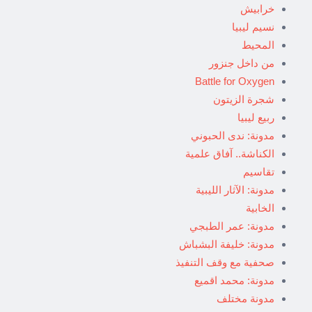
خرابيش
نسيم ليبيا
المحيط
من داخل جنزور
Battle for Oxygen
شجرة الزيتون
ربيع ليبيا
مدونة: ندى الحبوني
الكناشة.. آفاق علمية
تقاسيم
مدونة: الآثار الليبية
الخابية
مدونة: عمر الطبجي
مدونة: خليفة البشباش
صحفية مع وقف التنفيذ
مدونة: محمد اقميع
مدونة مختلف