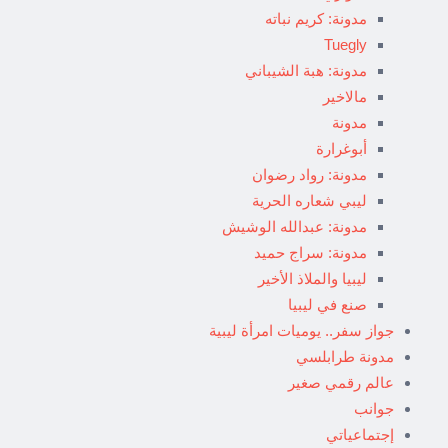
مدونة: كريم نباته
Tuegly
مدونة: هبة الشيباني
مالاخير
مدونة
أبوغرارة
مدونة: رواد رضوان
ليبي شعاره الحرية
مدونة: عبدالله الوشيش
مدونة: سراج حميد
ليبيا والملاذ الأخير
صنع في ليبيا
جواز سفر.. يوميات امرأة ليبية
مدونة طرابلسي
عالم رقمي صغير
جوانب
إجتماعياتي