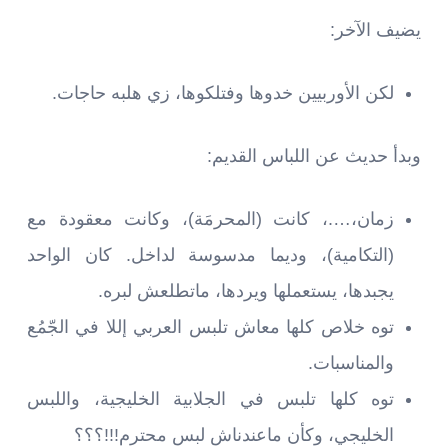
يضيف الآخر:
لكن الأوربيين خدوها وفتلكوها، زي هلبه حاجات.
وبدأ حديث عن اللباس القديم:
زمان،….، كانت (المحرمَة)، وكانت معقودة مع
(التكامية)، وديما مدسوسة لداخل. كان الواحد
يجبدها، يستعملها ويردها، ماتطلعش لبره.
توه خلاص كلها معاش تلبس العربي إللا في الجّمُع
والمناسبات.
توه كلها تلبس في الجلابية الخليجية، واللبس
الخليجي، وكأن ماعندناش لبس محترم!!!؟؟؟