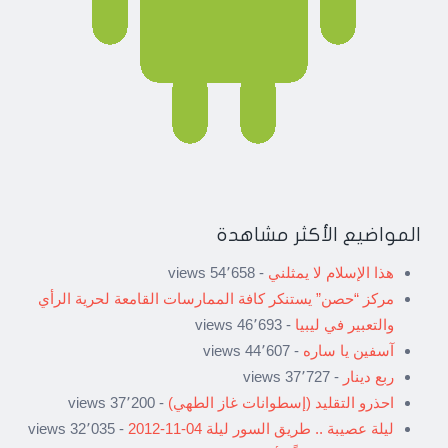
المواضيع الأكثر مشاهدة
هذا الإسلام لا يمثلني
- 54٬658 views
مركز “حصن” يستنكر كافة الممارسات القامعة لحرية الرأي
والتعبير في ليبيا
- 46٬693 views
آسفين يا ساره
- 44٬607 views
ربع دينار
- 37٬727 views
احذرو التقليد (إسطوانات غاز الطهي)
- 37٬200 views
ليلة عصيبة .. طريق السور ليلة 04-11-2012
- 32٬035 views