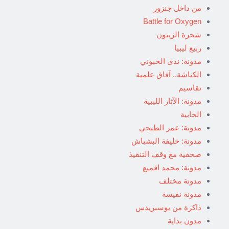
من داخل جنزور
Battle for Oxygen
شجرة الزيتون
ربيع ليبيا
مدونة: ندى الحبوني
الكناشة.. آفاق علمية
تقاسيم
مدونة: الآثار الليبية
الخابية
مدونة: عمر الطبجي
مدونة: خليفة البشباش
صحفية مع وقف التنفيذ
مدونة: محمد اقميع
مدونة مختلف
مدونة نفيسة
ذاكرة من يوسبريدس
مدون بداية