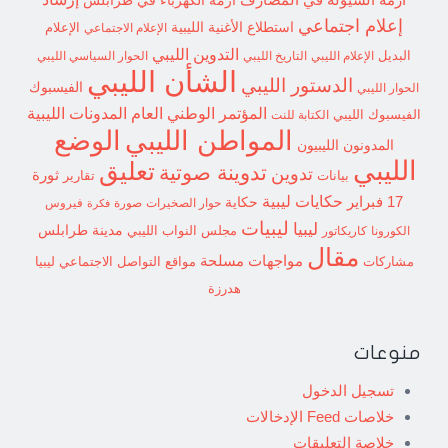
إعلام اجتماعي
استطلاع
الأغنية الليبية
الإعلام الاجتماعي
الإعلام
التدوين الليبي
البديل
الإعلام الليبي
التاريخ الليبي
الحوار السياسي الليبي
الشأن الليبي
الدستور الليبي
الفيسبوك
الحوار الليبي
المؤتمر الوطني العام
المدونات الليبية
الفيسبوك الليبي
الكتابة للنت
الوضع
المواطن الليبي
المدونون الليبيون
الليبي
تعليق
تدوينة صوتية
تدوين
ثورة
بيانات
تقارير
حكايات ليبية
17 فبراير
حكاية
حوار الصخيرات
صورة
فيروس
فكرة
ليبيات
ليبيا
مدينة طرابلس
مجلس النواب الليبي
الكورونا
كاريكاتور
مقال
مواجهات مسلحة
مشاركات
مواقع التواصل الاجتماعي ليبيا
هدرزة
منوعات
تسجيل الدخول
خلاصات Feed الإدخالات
خلاصة التعليقات