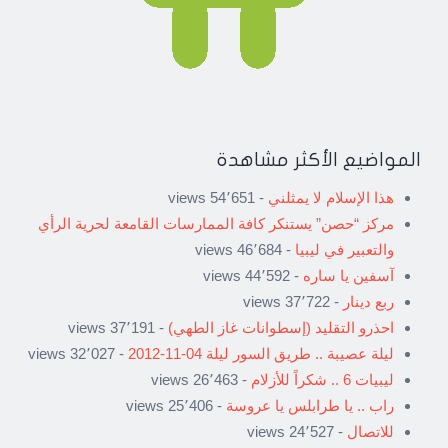
المواضيع الأكثر مشاهدة
هذا الإسلام لا يمثلني
- 54٬651 views
مركز “حصن” يستنكر كافة الممارسات القامعة لحرية الرأي
والتعبير في ليبيا
- 46٬684 views
آسفين يا ساره
- 44٬592 views
ربع دينار
- 37٬722 views
احذرو التقليد (إسطوانات غاز الطهي)
- 37٬191 views
ليلة عصيبة .. طريق السور ليلة 04-11-2012
- 32٬027 views
ليبيات 6 .. شكراً للأزلام
- 26٬463 views
راب .. يا طرابلس يا عروسة
- 25٬406 views
للاتصال
- 24٬527 views