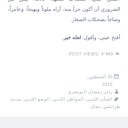
الضروري أن أكون جزأ منه، أراه ملوناً وبهيجاً، وعامراً،
وضاجاً بضحكات الصغار.
أفتح عيني، وأقول:
لعله خير
.
POST VIEWS:
4٬469
30 أغسطس،
2015
رامز رمضان النويصري
الشأن الليبي
,
المواطن الليبي
,
الوضع الليبي
,
مدينة
طرابلس
,
مقال