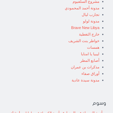
مشروع السلفيوم
مدونة أحمد المحمودي
تجارب ليال
مدونة لولو
Brave New Libya
خارج التغطية
خواطر بنت الشريف
همسات
ليبيا يا امنايا
أصابع المطر
مذكرات بن عمران
أوراق صفاء
مدونة سيدة عادية
وسوم
إرشاد
أزمة السيولة في المصارف
أزمة الكهرباء في طرابلس