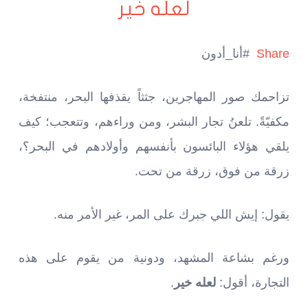
لعله خير
Share
#أنا_أدون
تزاحمك صور المهاجرين، جثثاً يقذفها البحر، منتفخة،
مكفيّةً. تلعنُ تجار البشر، ومن وراءهم، وتتعجب؛ كيف
يلقي هؤلاء البائسون بأنفسهم وأولادهم في البحر؟،
زرقة من فوق، زرقة من تحت.
يقول: إيش اللي جبرك على المر، غير الأمر منه.
ورغم بشاعة المشهد، ودونية من يقوم على هذه
التجارة، أقول:
لعله خير
.