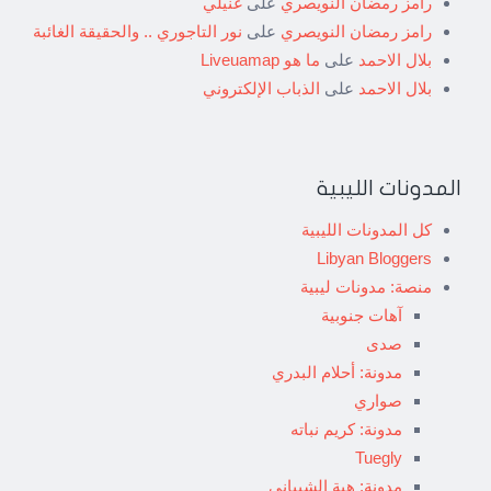
رامز رمضان النويصري
على
غنيلي
رامز رمضان النويصري
على
نور التاجوري .. والحقيقة الغائبة
بلال الاحمد
على
ما هو Liveuamap
بلال الاحمد
على
الذباب الإلكتروني
المدونات الليبية
كل المدونات الليبية
Libyan Bloggers
منصة: مدونات ليبية
آهات جنوبية
صدى
مدونة: أحلام البدري
صواري
مدونة: كريم نباته
Tuegly
مدونة: هبة الشيباني