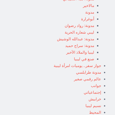
مالاخير
مدونة
أبوغرارة
مدونة: رواد رضوان
ليبي شعاره الحرية
مدونة: عبدالله الوشيش
مدونة: سراج حميد
ليبيا والملاذ الأخير
صنع في ليبيا
جواز سفر.. يوميات امرأة ليبية
مدونة طرابلسي
عالم رقمي صغير
جوانب
إجتماعياتي
خرابيش
نسيم ليبيا
المحيط