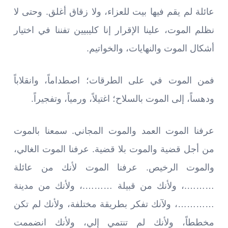
عائلة لم يقم فيها بيت للعزاء، ولا زقاق أغلق. وحتى لا
نظلم الموت، علينا الإقرار إنا كليبيين تفننا في اختيار
أشكال الموت والنهايات، والخواتيم.
فمن الموت في على الطرقات؛ اصطداماً، وانقلاباً
ودهساً، إلى الموت بالسلاح؛ اغتيلاً، ورمياً، وتفجيراً.
عرفنا الموت العمد والموت المجاني. سمعنا بالموت
من أجل قضية والموت بلا قضية. عرفنا الموت الغالي،
والموت الرخيص. عرفنا الموت لأنك من عائلة
……….، ولأنك من قبيلة ……….، ولأنك من مدينة
…………، ولآنك تفكر بطريقة مختلفة، ولأنك لم تكن
مخططاً، ولأنك لم تنتمي إلي، ولأنك انضممت