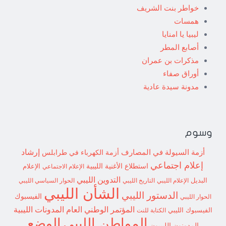
خواطر بنت الشريف
همسات
ليبيا يا امنايا
أصابع المطر
مذكرات بن عمران
أوراق صفاء
مدونة سيدة عادية
وسوم
إرشاد
أزمة السيولة في المصارف
أزمة الكهرباء في طرابلس
إعلام اجتماعي
استطلاع
الأغنية الليبية
الإعلام الاجتماعي
الإعلام
التدوين الليبي
البديل
الإعلام الليبي
التاريخ الليبي
الحوار السياسي الليبي
الشأن الليبي
الدستور الليبي
الفيسبوك
الحوار الليبي
المؤتمر الوطني العام
المدونات الليبية
الفيسبوك الليبي
الكتابة للنت
الوضع
المواطن الليبي
المدونون الليبيون