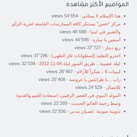
المواضيع الأكثر مشاهدة
هذا الإسلام لا يمثلني
- 54٬654 views
مركز “حصن” يستنكر كافة الممارسات القامعة لحرية الرأي
والتعبير في ليبيا
- 46٬688 views
آسفين يا ساره
- 44٬598 views
ربع دينار
- 37٬727 views
احذرو التقليد (إسطوانات غاز الطهي)
- 37٬196 views
ليلة عصيبة .. طريق السور ليلة 04-11-2012
- 32٬034 views
ليبيات 6 .. شكراً للأزلام
- 26٬467 views
راب .. يا طرابلس يا عروسة
- 25٬408 views
للاتصال
- 24٬529 views
المولد النبوي في العصر الرقمي: استعادة القيم والقدوة
وسط زحمة العالم الحديث
- 23٬289 views
تدوينة صوتية: عصيان مدني
- 22٬836 views