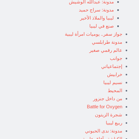
مدونة: عبدالله الوشيش
مدونة: سراج حميد
ليبيا والملاذ الأخير
صنع في ليبيا
جواز سفر.. يوميات امرأة ليبية
مدونة طرابلسي
عالم رقمي صغير
جوانب
إجتماعياتي
خرابيش
نسيم ليبيا
المحيط
من داخل جنزور
Battle for Oxygen
شجرة الزيتون
ربيع ليبيا
مدونة: ندى الحبوني
الكناشة.. آفاق علمية