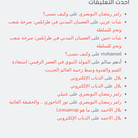
أحدث التعليقات
رامز رمضان النويصري
على
وكيف ننسى؟
شات عربي
على
العصيان المدني في طرابلس: صرخة شعب
وتحدٍ للسلطة
شات حنين
على
العصيان المدني في طرابلس: صرخة شعب
وتحدٍ للسلطة
mohamed
على
وكيف ننسى؟
أدهم سالم
على
المولد النبوي في العصر الرقمي: استعادة
القيم والقدوة وسط زحمة العالم الحديث
بلال
على
الذباب الإلكتروني
بلال
على
الذباب الإلكتروني
رامز رمضان النويصري
على
غنيلي
رامز رمضان النويصري
على
نور التاجوري .. والحقيقة الغائبة
بلال الاحمد
على
ما هو Liveuamap
بلال الاحمد
على
الذباب الإلكتروني