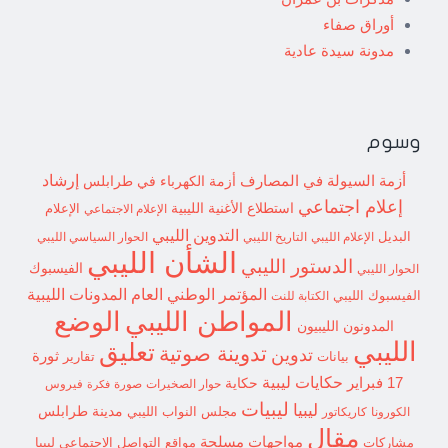
أوراق صفاء
مدونة سيدة عادية
وسوم
إرشاد
أزمة السيولة في المصارف
أزمة الكهرباء في طرابلس
إعلام اجتماعي
استطلاع
الأغنية الليبية
الإعلام الاجتماعي
الإعلام
التدوين الليبي
البديل
الإعلام الليبي
التاريخ الليبي
الحوار السياسي الليبي
الشأن الليبي
الدستور الليبي
الفيسبوك
الحوار الليبي
المؤتمر الوطني العام
المدونات الليبية
الفيسبوك الليبي
الكتابة للنت
الوضع
المواطن الليبي
المدونون الليبيون
الليبي
تعليق
تدوينة صوتية
تدوين
ثورة
بيانات
تقارير
حكايات ليبية
17 فبراير
حكاية
حوار الصخيرات
صورة
فيروس
فكرة
ليبيات
ليبيا
مدينة طرابلس
مجلس النواب الليبي
الكورونا
كاريكاتور
مقال
مواجهات مسلحة
مشاركات
مواقع التواصل الاجتماعي ليبيا