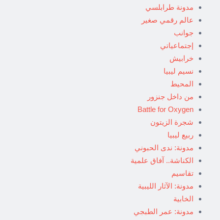
مدونة طرابلسي
عالم رقمي صغير
جوانب
إجتماعياتي
خرابيش
نسيم ليبيا
المحيط
من داخل جنزور
Battle for Oxygen
شجرة الزيتون
ربيع ليبيا
مدونة: ندى الحبوني
الكناشة.. آفاق علمية
تقاسيم
مدونة: الآثار الليبية
الخابية
مدونة: عمر الطبجي