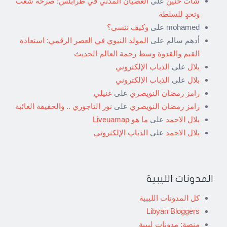
شات حنين
على
العصيان المدني في طرابلس: صرخة شعب
وتحدٍ للسلطة
mohamed
على
وكيف ننسى؟
أدهم سالم
على
المولد النبوي في العصر الرقمي: استعادة
القيم والقدوة وسط زحمة العالم الحديث
بلال
على
الذباب الإلكتروني
بلال
على
الذباب الإلكتروني
رامز رمضان النويصري
على
غنيلي
رامز رمضان النويصري
على
نور التاجوري .. والحقيقة الغائبة
بلال الاحمد
على
ما هو Liveuamap
بلال الاحمد
على
الذباب الإلكتروني
المدونات الليبية
كل المدونات الليبية
Libyan Bloggers
منصة: مدونات ليبية