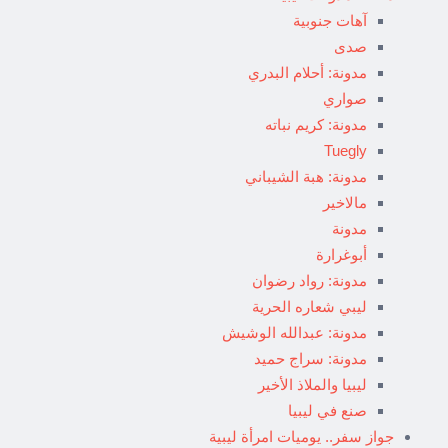
آهات جنوبية
صدى
مدونة: أحلام البدري
صواري
مدونة: كريم نباته
Tuegly
مدونة: هبة الشيباني
مالاخير
مدونة
أبوغرارة
مدونة: رواد رضوان
ليبي شعاره الحرية
مدونة: عبدالله الوشيش
مدونة: سراج حميد
ليبيا والملاذ الأخير
صنع في ليبيا
جواز سفر.. يوميات امرأة ليبية