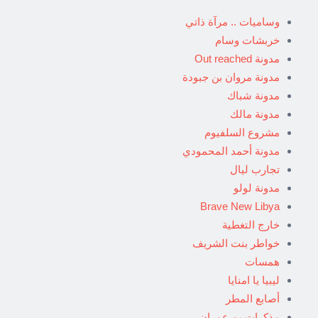
وساميات .. مرآة ذاتي
خربشات وسام
مدونة Out reached
مدونة مروان بن جبودة
مدونة شباك
مدونة مالك
مشروع السلفيوم
مدونة أحمد المحمودي
تجارب ليال
مدونة لولو
Brave New Libya
خارج التغطية
خواطر بنت الشريف
همسات
ليبيا يا امنايا
أصابع المطر
مذكرات بن عمران