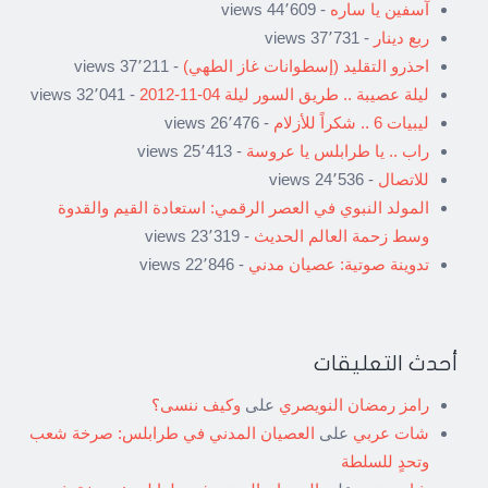
آسفين يا ساره
- 44٬609 views
ربع دينار
- 37٬731 views
احذرو التقليد (إسطوانات غاز الطهي)
- 37٬211 views
ليلة عصيبة .. طريق السور ليلة 04-11-2012
- 32٬041 views
ليبيات 6 .. شكراً للأزلام
- 26٬476 views
راب .. يا طرابلس يا عروسة
- 25٬413 views
للاتصال
- 24٬536 views
المولد النبوي في العصر الرقمي: استعادة القيم والقدوة
وسط زحمة العالم الحديث
- 23٬319 views
تدوينة صوتية: عصيان مدني
- 22٬846 views
أحدث التعليقات
رامز رمضان النويصري
على
وكيف ننسى؟
شات عربي
على
العصيان المدني في طرابلس: صرخة شعب
وتحدٍ للسلطة