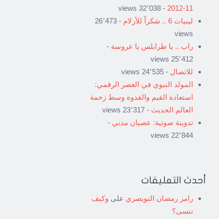
- 32٬038 views
11-2012
ليبيات 6 .. شكراً للأزلام
- 26٬473
views
راب .. يا طرابلس يا عروسة
-
25٬412 views
للاتصال
- 24٬535 views
المولد النبوي في العصر الرقمي:
استعادة القيم والقدوة وسط زحمة
العالم الحديث
- 23٬317 views
تدوينة صوتية: عصيان مدني
-
22٬844 views
أحدث التعليقات
رامز رمضان النويصري
على
وكيف
ننسى؟