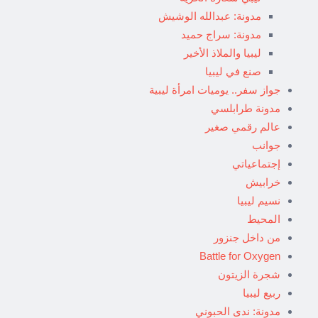
مدونة: عبدالله الوشيش
مدونة: سراج حميد
ليبيا والملاذ الأخير
صنع في ليبيا
جواز سفر.. يوميات امرأة ليبية
مدونة طرابلسي
عالم رقمي صغير
جوانب
إجتماعياتي
خرابيش
نسيم ليبيا
المحيط
من داخل جنزور
Battle for Oxygen
شجرة الزيتون
ربيع ليبيا
مدونة: ندى الحبوني