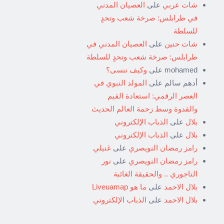
شات عربي
على
العصيان المدني
في طرابلس: صرخة شعب وتحدٍ
للسلطة
شات حنين
على
العصيان المدني في
طرابلس: صرخة شعب وتحدٍ للسلطة
mohamed
على
وكيف ننسى؟
أدهم سالم
على
المولد النبوي في
العصر الرقمي: استعادة القيم
والقدوة وسط زحمة العالم الحديث
بلال
على
الذباب الإلكتروني
بلال
على
الذباب الإلكتروني
رامز رمضان النويصري
على
غنيلي
رامز رمضان النويصري
على
نور
التاجوري .. والحقيقة الغائبة
بلال الاحمد
على
ما هو Liveuamap
بلال الاحمد
على
الذباب الإلكتروني