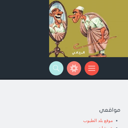
مواقعي
موقع بلد الطيوب
خربشات