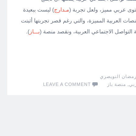
توى عربي مميز، ولعل تجربة (
مـدارج
) ليست ببعيدة
نصات العربية المميزة، والتي رغم قصر تجربتها أثبتت
تواصل الاجتماعي العربية، ونقصد منصة (
بـــاز
).
رمضان النويصري
بي
,
منصة باز
LEAVE A COMMENT