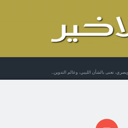
صري، تعنى بالشأن الليبي، وعالم التدوين..