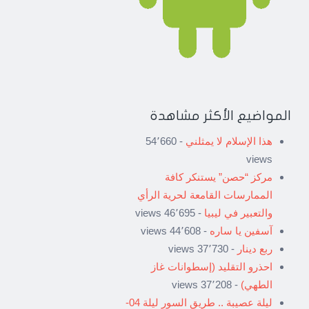
المواضيع الأكثر مشاهدة
هذا الإسلام لا يمثلني
- 54٬660
views
مركز “حصن” يستنكر كافة
الممارسات القامعة لحرية الرأي
والتعبير في ليبيا
- 46٬695 views
آسفين يا ساره
- 44٬608 views
ربع دينار
- 37٬730 views
احذرو التقليد (إسطوانات غاز
الطهي)
- 37٬208 views
ليلة عصيبة .. طريق السور ليلة 04-