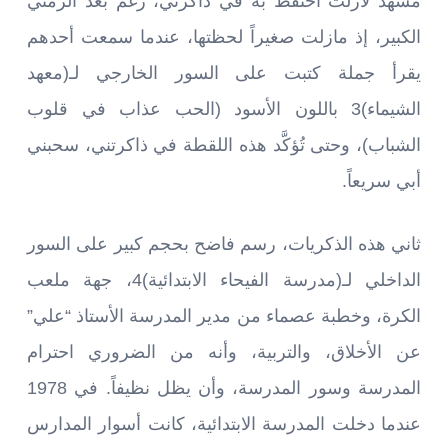
مشهد لازلت أحتفظ به في ذاكرتي، رغم بعد الزمني
الكبير، إذ مازلت صغيراً لحظتها، عندما سمعت أحدهم
يقرأ جملة كتبت على السور الخارجي لـ(معهد
الشيماء)3 باللون الأسود (الحب عذاب في قلوب
الشباب)، وحتى تُؤكَّد هذه اللقطة في ذاكرتني، سحبني
أبي سريعاً.
ثاني هذه الذكريات، رسم فاضح بحجم كبير على السور
الداخلي لـ(مدرسة الفيحاء الابتدائية)4، جهة ملعب
الكرة، وخطبة عصماء من مدير المدرسة الأستاذ “علي”
عن الأخلاق، والتربية، وأنه من الضروري احترام
المدرسة وسور المدرسة، وأن يظل نظيفاً. في 1978
عندما دخلت المدرسة الابتدائية، كانت أسوار المدارس