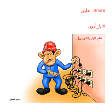
Share
تعليق
#أنا_أدون