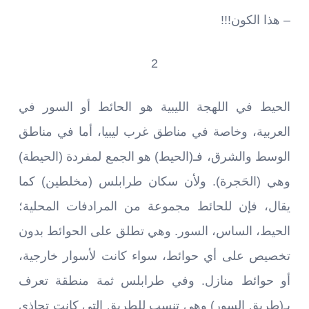
– هذا الكون!!!
2
الحيط في اللهجة الليبية هو الحائط أو السور في
العربية، وخاصة في مناطق غرب ليبيا، أما في مناطق
الوسط والشرق، فـ(الحيط) هو الجمع لمفردة (الحيطة)
وهي (الحَجرة). ولأن سكان طرابلس (مخلطين) كما
يقال، فإن للحائط مجموعة من المرادفات المحلية؛
الحيط، الساس، السور. وهي تطلق على الحوائط بدون
تخصيص على أي حوائط، سواء كانت لأسوار خارجية،
أو حوائط منازل. وفي طرابلس ثمة منطقة تعرف
بـ(طريق السور) وهي تنسب للطريق التي كانت تحاذي