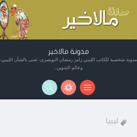
مدونة مالاخير
مدونة شخصية للكاتب الليبي رامز رمضان النويصري، تعنى بالشأن الليبي،
وعالم التدوين..
Widget
Searc
Men
ليبيا