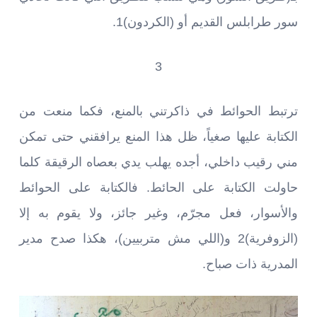
سور طرابلس القديم أو (الكردون)1.
3
ترتبط الحوائط في ذاكرتني بالمنع، فكما منعت من
الكتابة عليها صغياً، ظل هذا المنع يرافقني حتى تمكن
مني رقيب داخلي، أجده يهلب يدي بعصاه الرقيقة كلما
حاولت الكتابة على الحائط. فالكتابة على الحوائط
والأسوار، فعل مجرّم، وغير جائز، ولا يقوم به إلا
(الزوفرية)2 و(اللي مش متربيين)، هكذا صدح مدير
المدرية ذات صباح.