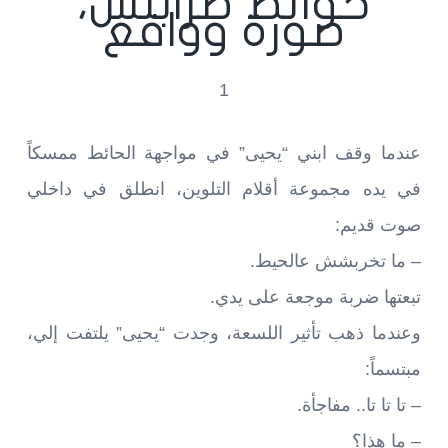
حوائط طرابلس،
صورة وواقع
1
عندما وقف ابني “يحيى” في مواجهة الحائط ممسكاً
في يده مجموعة أقلام التلوين، انطلق في داخلي
صوت قديم:
– ما تخربشش عالحيط.
تبعتها ضربة موجعة على يدي.
وعندما ذهب تأثير اللسعة، وجدت “يحيى” يلتفت إلي،
مبتسماً:
– تا تا تا.. مفاجأة.
– ما هذا؟