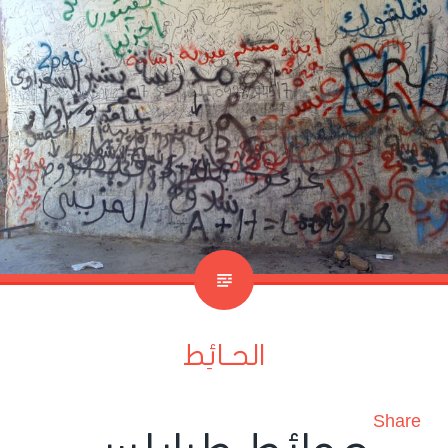
الحـائِط
Share