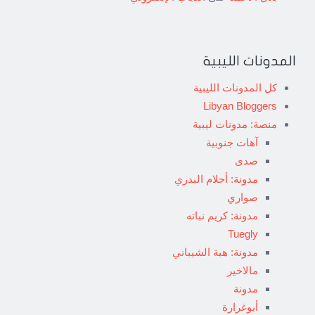
المدونات الليبية
كل المدونات الليبية
Libyan Bloggers
منصة: مدونات ليبية
آهات جنوبية
صدى
مدونة: أحلام البدري
صواري
مدونة: كريم نباته
Tuegly
مدونة: هبة الشيباني
مالاخير
مدونة
أبوغرارة