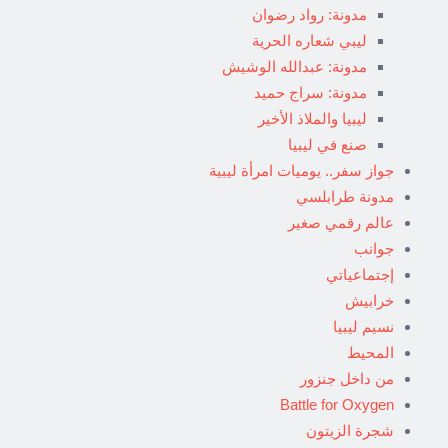
مدونة: رواد رضوان
ليبي شعاره الحرية
مدونة: عبدالله الوشيش
مدونة: سراج حميد
ليبيا والملاذ الأخير
صنع في ليبيا
جواز سفر.. يوميات امرأة ليبية
مدونة طرابلسي
عالم رقمي صغير
جوانب
إجتماعياتي
خرابيش
نسيم ليبيا
المحيط
من داخل جنزور
Battle for Oxygen
شجرة الزيتون