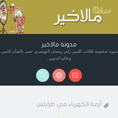
مدونة مالاخير
مدونة شخصية للكاتب الليبي رامز رمضان النويصري، تعنى بالشأن الليبي،
وعالم التدوين..
Widget
Searc
Men
أزمة الكهرباء في طرابلس