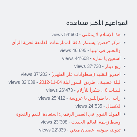
المواضيع الأكثر مشاهدة
هذا الإسلام لا يمثلني
- 54٬660 views
مركز “حصن” يستنكر كافة الممارسات القامعة لحرية الرأي
والتعبير في ليبيا
- 46٬695 views
آسفين يا ساره
- 44٬608 views
ربع دينار
- 37٬730 views
احذرو التقليد (إسطوانات غاز الطهي)
- 37٬203 views
ليلة عصيبة .. طريق السور ليلة 04-11-2012
- 32٬038 views
ليبيات 6 .. شكراً للأزلام
- 26٬473 views
راب .. يا طرابلس يا عروسة
- 25٬412 views
للاتصال
- 24٬535 views
المولد النبوي في العصر الرقمي: استعادة القيم والقدوة
وسط زحمة العالم الحديث
- 23٬308 views
تدوينة صوتية: عصيان مدني
- 22٬839 views