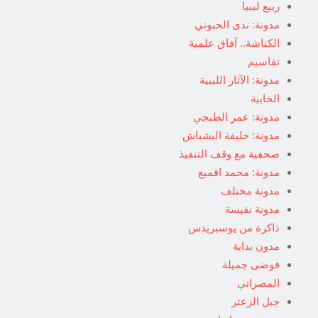
ربيع ليبيا
مدونة: ندى الحبوني
الكناشة.. آفاق علمية
تقاسيم
مدونة: الآثار الليبية
الخابية
مدونة: عمر الطبجي
مدونة: خليفة البشباش
صحفية مع وقف التنفيذ
مدونة: محمد اقميع
مدونة مختلف
مدونة نفيسة
ذاكرة من يوسبريدس
مدون بداية
فوضى جميلة
المصراتي
جبل الزعتر