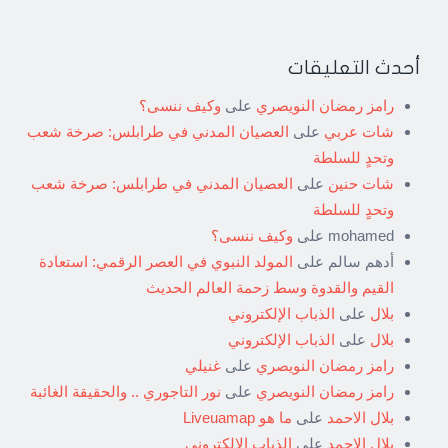
أحدث التعليقات
رامز رمضان النويصري
على
وكيف ننسى؟
شات عربي
على
العصيان المدني في طرابلس: صرخة شعب
وتحدٍ للسلطة
شات حنين
على
العصيان المدني في طرابلس: صرخة شعب
وتحدٍ للسلطة
mohamed
على
وكيف ننسى؟
أدهم سالم
على
المولد النبوي في العصر الرقمي: استعادة
القيم والقدوة وسط زحمة العالم الحديث
بلال
على
الذباب الإلكتروني
بلال
على
الذباب الإلكتروني
رامز رمضان النويصري
على
غنيلي
رامز رمضان النويصري
على
نور التاجوري .. والحقيقة الغائبة
بلال الاحمد
على
ما هو Liveuamap
بلال الاحمد
على
الذباب الإلكتروني