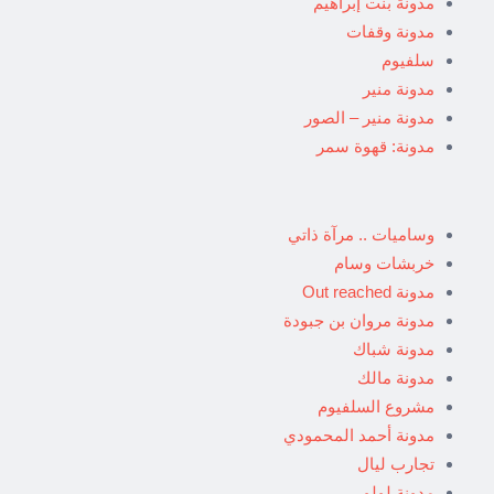
مدونة بنت إبراهيم
مدونة وقفات
سلفيوم
مدونة منير
مدونة منير – الصور
مدونة: قهوة سمر
وساميات .. مرآة ذاتي
خربشات وسام
مدونة Out reached
مدونة مروان بن جبودة
مدونة شباك
مدونة مالك
مشروع السلفيوم
مدونة أحمد المحمودي
تجارب ليال
مدونة لولو