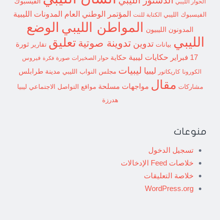
الدستور الليبي
الفيسبوك
الحوار الليبي
المؤتمر الوطني العام
المدونات الليبية
الفيسبوك الليبي
الكتابة للنت
الوضع
المواطن الليبي
المدونون الليبيون
الليبي
تعليق
تدوينة صوتية
تدوين
ثورة
بيانات
تقارير
حكايات ليبية
17 فبراير
حكاية
حوار الصخيرات
صورة
فيروس
فكرة
ليبيات
ليبيا
مدينة طرابلس
مجلس النواب الليبي
الكورونا
كاريكاتور
مقال
مواجهات مسلحة
مشاركات
مواقع التواصل الاجتماعي ليبيا
هدرزة
منوعات
تسجيل الدخول
خلاصات Feed الإدخالات
خلاصة التعليقات
WordPress.org