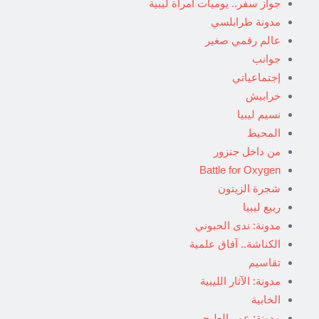
جواز سفر.. يوميات امرأة ليبية
مدونة طرابلسي
عالم رقمي صغير
جوانب
إجتماعياتي
خرابيش
نسيم ليبيا
المحيط
من داخل جنزور
Battle for Oxygen
شجرة الزيتون
ربيع ليبيا
مدونة: ندى الحبوني
الكناشة.. آفاق علمية
تقاسيم
مدونة: الآثار الليبية
الخابية
مدونة: عمر الطبجي