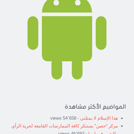
المواضيع الأكثر مشاهدة
هذا الإسلام لا يمثلني
- 54٬658 views
مركز “حصن” يستنكر كافة الممارسات القامعة لحرية الرأي
والتعبير في ليبيا
- 46٬692 views