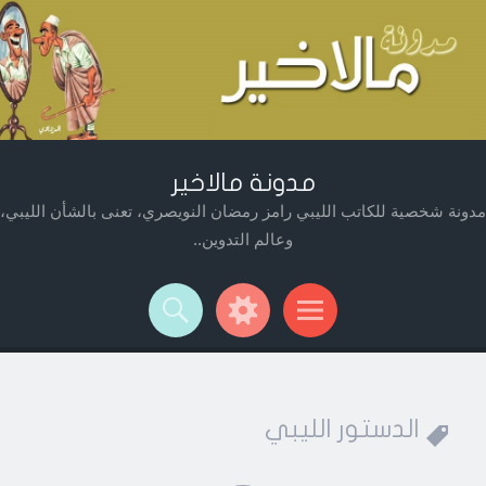
مدونة مالاخير
مدونة شخصية للكاتب الليبي رامز رمضان النويصري، تعنى بالشأن الليبي،
وعالم التدوين..
Widget
Searc
Men
الدستور الليبي