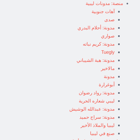
منصة: مدونات ليبية
آهات جنوبية
صدى
مدونة: أحلام البدري
صواري
مدونة: كريم نباته
Tuegly
مدونة: هبة الشيباني
مالاخير
مدونة
أبوغرارة
مدونة: رواد رضوان
ليبي شعاره الحرية
مدونة: عبدالله الوشيش
مدونة: سراج حميد
ليبيا والملاذ الأخير
صنع في ليبيا