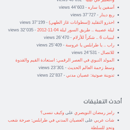
آسفين يا ساره
- 44٬603 views
ربع دينار
- 37٬727 views
احذرو التقليد (إسطوانات غاز الطهي)
- 37٬199 views
ليلة عصيبة .. طريق السور ليلة 04-11-2012
- 32٬035 views
ليبيات 6 .. شكراً للأزلام
- 26٬470 views
راب .. يا طرابلس يا عروسة
- 25٬409 views
للاتصال
- 24٬531 views
المولد النبوي في العصر الرقمي: استعادة القيم والقدوة
وسط زحمة العالم الحديث
- 23٬301 views
تدوينة صوتية: عصيان مدني
- 22٬837 views
أحدث التعليقات
رامز رمضان النويصري
على
وكيف ننسى؟
شات عربي
على
العصيان المدني في طرابلس: صرخة شعب
وتحدٍ للسلطة