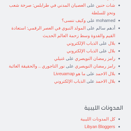
شات حنين
على
العصيان المدني في طرابلس: صرخة شعب
وتحدٍ للسلطة
mohamed
على
وكيف ننسى؟
أدهم سالم
على
المولد النبوي في العصر الرقمي: استعادة
القيم والقدوة وسط زحمة العالم الحديث
بلال
على
الذباب الإلكتروني
بلال
على
الذباب الإلكتروني
رامز رمضان النويصري
على
غنيلي
رامز رمضان النويصري
على
نور التاجوري .. والحقيقة الغائبة
بلال الاحمد
على
ما هو Liveuamap
بلال الاحمد
على
الذباب الإلكتروني
المدونات الليبية
كل المدونات الليبية
Libyan Bloggers