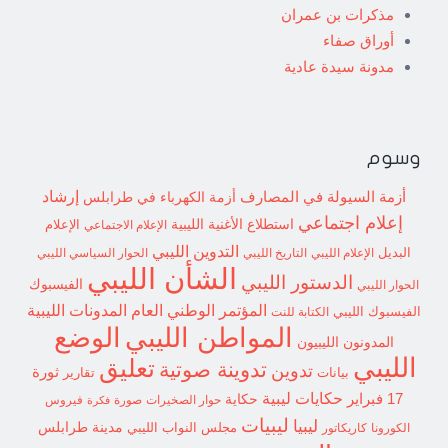
مذكرات بن عمران
أوراق صفاء
مدونة سيدة عادية
وسوم
إرشاد
أزمة السيولة في المصارف
أزمة الكهرباء في طرابلس
إعلام اجتماعي
استطلاع
الأغنية الليبية
الإعلام الاجتماعي
الإعلام
التدوين الليبي
البديل
الإعلام الليبي
التاريخ الليبي
الحوار السياسي الليبي
الشأن الليبي
الدستور الليبي
الفيسبوك
الحوار الليبي
المؤتمر الوطني العام
المدونات الليبية
الفيسبوك الليبي
الكتابة للنت
الوضع
المواطن الليبي
المدونون الليبيون
الليبي
تعليق
تدوينة صوتية
تدوين
ثورة
بيانات
تقارير
حكايات ليبية
17 فبراير
حكاية
حوار الصخيرات
صورة
فيروس
فكرة
ليبيات
ليبيا
مدينة طرابلس
مجلس النواب الليبي
الكورونا
كاريكاتور