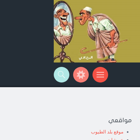
مواقعي
موقع بلد الطيوب
خربشات