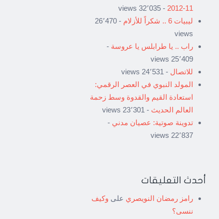
- 32٬035 views
11-2012
ليبيات 6 .. شكراً للأزلام
- 26٬470
views
راب .. يا طرابلس يا عروسة
-
25٬409 views
للاتصال
- 24٬531 views
المولد النبوي في العصر الرقمي:
استعادة القيم والقدوة وسط زحمة
العالم الحديث
- 23٬301 views
تدوينة صوتية: عصيان مدني
-
22٬837 views
أحدث التعليقات
رامز رمضان النويصري
على
وكيف
ننسى؟