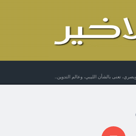
صري، تعنى بالشأن الليبي، وعالم التدوين..