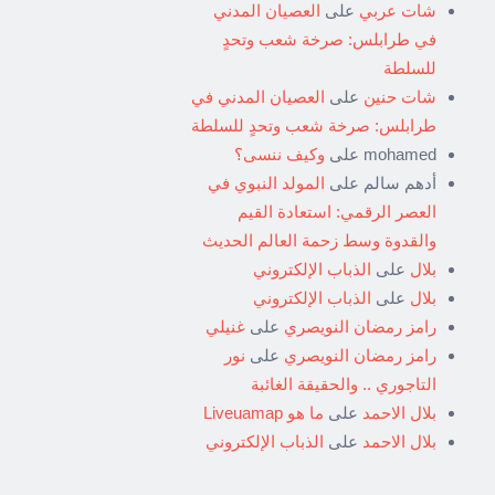
شات عربي
على
العصيان المدني
في طرابلس: صرخة شعب وتحدٍ
للسلطة
شات حنين
على
العصيان المدني في
طرابلس: صرخة شعب وتحدٍ للسلطة
mohamed
على
وكيف ننسى؟
أدهم سالم
على
المولد النبوي في
العصر الرقمي: استعادة القيم
والقدوة وسط زحمة العالم الحديث
بلال
على
الذباب الإلكتروني
بلال
على
الذباب الإلكتروني
رامز رمضان النويصري
على
غنيلي
رامز رمضان النويصري
على
نور
التاجوري .. والحقيقة الغائبة
بلال الاحمد
على
ما هو Liveuamap
بلال الاحمد
على
الذباب الإلكتروني