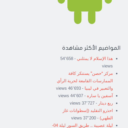
المواضيع الأكثر مشاهدة
هذا الإسلام لا يمثلني
- 54٬658
views
مركز “حصن” يستنكر كافة
الممارسات القامعة لحرية الرأي
والتعبير في ليبيا
- 46٬693 views
آسفين يا ساره
- 44٬607 views
ربع دينار
- 37٬727 views
احذرو التقليد (إسطوانات غاز
الطهي)
- 37٬200 views
ليلة عصيبة .. طريق السور ليلة 04-