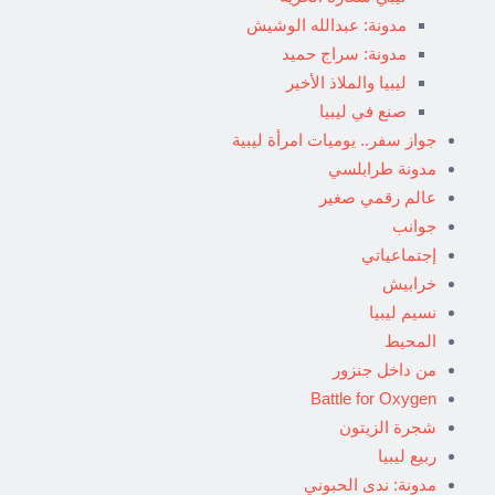
مدونة: عبدالله الوشيش
مدونة: سراج حميد
ليبيا والملاذ الأخير
صنع في ليبيا
جواز سفر.. يوميات امرأة ليبية
مدونة طرابلسي
عالم رقمي صغير
جوانب
إجتماعياتي
خرابيش
نسيم ليبيا
المحيط
من داخل جنزور
Battle for Oxygen
شجرة الزيتون
ربيع ليبيا
مدونة: ندى الحبوني