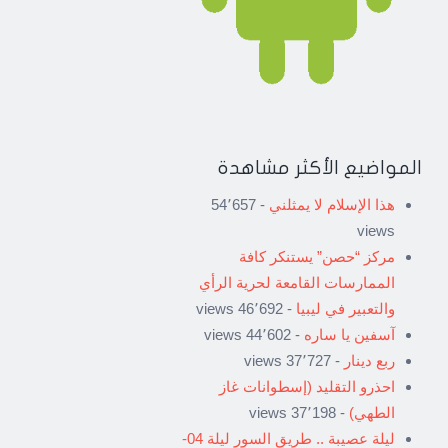
المواضيع الأكثر مشاهدة
هذا الإسلام لا يمثلني
- 54٬657
views
مركز “حصن” يستنكر كافة
الممارسات القامعة لحرية الرأي
والتعبير في ليبيا
- 46٬692 views
آسفين يا ساره
- 44٬602 views
ربع دينار
- 37٬727 views
احذرو التقليد (إسطوانات غاز
الطهي)
- 37٬198 views
ليلة عصيبة .. طريق السور ليلة 04-