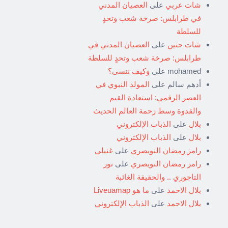
شات عربي
على
العصيان المدني
في طرابلس: صرخة شعب وتحدٍ
للسلطة
شات حنين
على
العصيان المدني في
طرابلس: صرخة شعب وتحدٍ للسلطة
mohamed
على
وكيف ننسى؟
أدهم سالم
على
المولد النبوي في
العصر الرقمي: استعادة القيم
والقدوة وسط زحمة العالم الحديث
بلال
على
الذباب الإلكتروني
بلال
على
الذباب الإلكتروني
رامز رمضان النويصري
على
غنيلي
رامز رمضان النويصري
على
نور
التاجوري .. والحقيقة الغائبة
بلال الاحمد
على
ما هو Liveuamap
بلال الاحمد
على
الذباب الإلكتروني