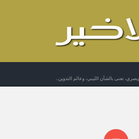
صري، تعنى بالشأن الليبي، وعالم التدوين..