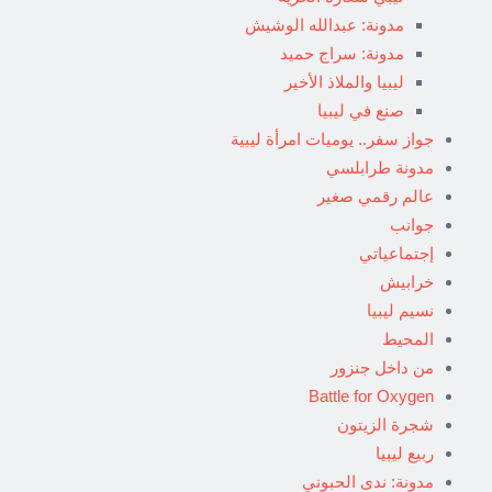
مدونة: عبدالله الوشيش
مدونة: سراج حميد
ليبيا والملاذ الأخير
صنع في ليبيا
جواز سفر.. يوميات امرأة ليبية
مدونة طرابلسي
عالم رقمي صغير
جوانب
إجتماعياتي
خرابيش
نسيم ليبيا
المحيط
من داخل جنزور
Battle for Oxygen
شجرة الزيتون
ربيع ليبيا
مدونة: ندى الحبوني