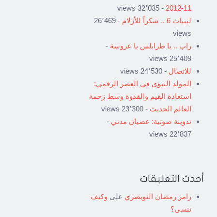
- 32٬035 views
11-2012
ليبيات 6 .. شكراً للأزلام
- 26٬469
views
راب .. يا طرابلس يا عروسة
-
25٬409 views
للاتصال
- 24٬530 views
المولد النبوي في العصر الرقمي:
استعادة القيم والقدوة وسط زحمة
العالم الحديث
- 23٬300 views
تدوينة صوتية: عصيان مدني
-
22٬837 views
أحدث التعليقات
رامز رمضان النويصري
على
وكيف
ننسى؟