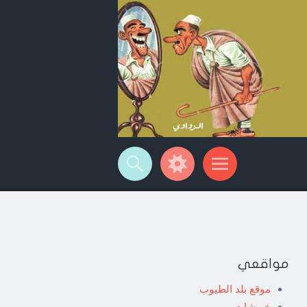
مواقعي
موقع بلد الطيوب
خربشات