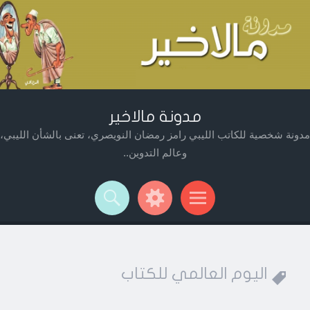
مدونة مالاخير
مدونة شخصية للكاتب الليبي رامز رمضان النويصري، تعنى بالشأن الليبي،
وعالم التدوين..
Widget
Searc
Men
اليوم العالمي للكتاب