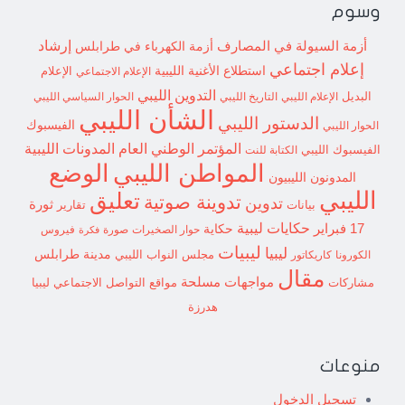
وسوم
إرشاد
أزمة السيولة في المصارف
أزمة الكهرباء في طرابلس
إعلام اجتماعي
استطلاع
الأغنية الليبية
الإعلام الاجتماعي
الإعلام
التدوين الليبي
البديل
الإعلام الليبي
التاريخ الليبي
الحوار السياسي الليبي
الشأن الليبي
الدستور الليبي
الفيسبوك
الحوار الليبي
المؤتمر الوطني العام
المدونات الليبية
الفيسبوك الليبي
الكتابة للنت
الوضع
المواطن الليبي
المدونون الليبيون
الليبي
تعليق
تدوينة صوتية
تدوين
ثورة
بيانات
تقارير
حكايات ليبية
17 فبراير
حكاية
حوار الصخيرات
صورة
فيروس
فكرة
ليبيات
ليبيا
مدينة طرابلس
مجلس النواب الليبي
الكورونا
كاريكاتور
مقال
مواجهات مسلحة
مشاركات
مواقع التواصل الاجتماعي ليبيا
هدرزة
منوعات
تسجيل الدخول