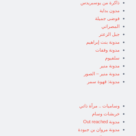
ذاكرة من يوسبريدس
مدون بداية
فوضى جميلة
المصراتي
جبل الزعتر
مدونة بنت إبراهيم
مدونة وقفات
سلفيوم
مدونة منير
مدونة منير – الصور
مدونة: قهوة سمر
وساميات .. مرآة ذاتي
خربشات وسام
مدونة Out reached
مدونة مروان بن جبودة