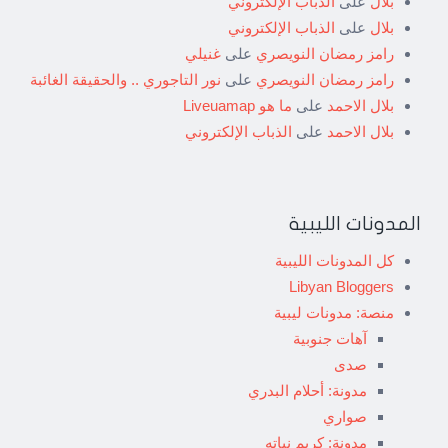
بلال
على
الذباب الإلكتروني
بلال
على
الذباب الإلكتروني
رامز رمضان النويصري
على
غنيلي
رامز رمضان النويصري
على
نور التاجوري .. والحقيقة الغائبة
بلال الاحمد
على
ما هو Liveuamap
بلال الاحمد
على
الذباب الإلكتروني
المدونات الليبية
كل المدونات الليبية
Libyan Bloggers
منصة: مدونات ليبية
آهات جنوبية
صدى
مدونة: أحلام البدري
صواري
مدونة: كريم نباته