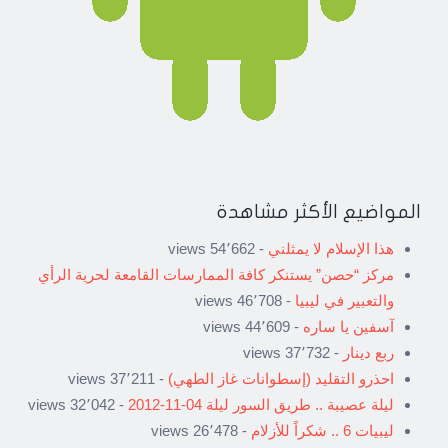
المواضيع الأكثر مشاهدة
هذا الإسلام لا يمثلني
- 54٬662 views
مركز “حصن” يستنكر كافة الممارسات القامعة لحرية الرأي
والتعبير في ليبيا
- 46٬708 views
آسفين يا ساره
- 44٬609 views
ربع دينار
- 37٬732 views
احذرو التقليد (إسطوانات غاز الطهي)
- 37٬211 views
ليلة عصيبة .. طريق السور ليلة 04-11-2012
- 32٬042 views
ليبيات 6 .. شكراً للأزلام
- 26٬478 views