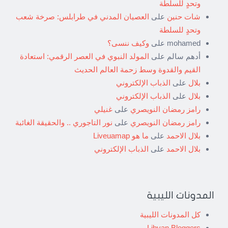
وتحدٍ للسلطة
شات حنين
على
العصيان المدني في طرابلس: صرخة شعب
وتحدٍ للسلطة
mohamed
على
وكيف ننسى؟
أدهم سالم
على
المولد النبوي في العصر الرقمي: استعادة
القيم والقدوة وسط زحمة العالم الحديث
بلال
على
الذباب الإلكتروني
بلال
على
الذباب الإلكتروني
رامز رمضان النويصري
على
غنيلي
رامز رمضان النويصري
على
نور التاجوري .. والحقيقة الغائبة
بلال الاحمد
على
ما هو Liveuamap
بلال الاحمد
على
الذباب الإلكتروني
المدونات الليبية
كل المدونات الليبية
Libyan Bloggers