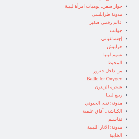
جواز سفر.. يوميات امرأة ليبية
مدونة طرابلسي
عالم رقمي صغير
جوانب
إجتماعياتي
خرابيش
نسيم ليبيا
المحيط
من داخل جنزور
Battle for Oxygen
شجرة الزيتون
ربيع ليبيا
مدونة: ندى الحبوني
الكناشة.. آفاق علمية
تقاسيم
مدونة: الآثار الليبية
الخابية