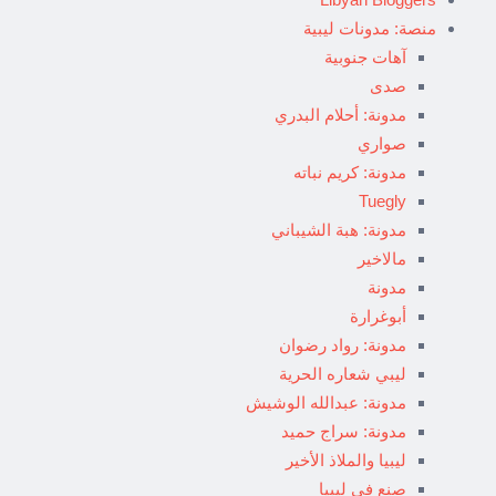
منصة: مدونات ليبية
آهات جنوبية
صدى
مدونة: أحلام البدري
صواري
مدونة: كريم نباته
Tuegly
مدونة: هبة الشيباني
مالاخير
مدونة
أبوغرارة
مدونة: رواد رضوان
ليبي شعاره الحرية
مدونة: عبدالله الوشيش
مدونة: سراج حميد
ليبيا والملاذ الأخير
صنع في ليبيا