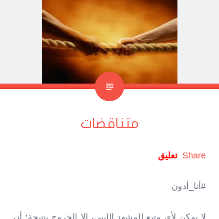
متناقضات
Share
تعليق
#أنا_أدون
لا يمكن لأي متبع للمشهد الليبي، إلا الخروج بنتيجة؛ أن