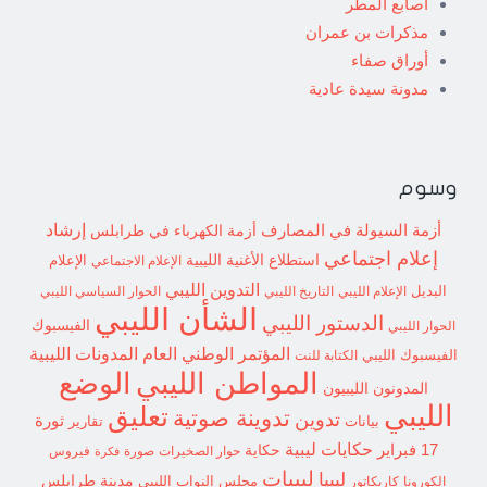
أصابع المطر
مذكرات بن عمران
أوراق صفاء
مدونة سيدة عادية
وسوم
إرشاد
أزمة السيولة في المصارف
أزمة الكهرباء في طرابلس
إعلام اجتماعي
استطلاع
الأغنية الليبية
الإعلام الاجتماعي
الإعلام
التدوين الليبي
البديل
الإعلام الليبي
التاريخ الليبي
الحوار السياسي الليبي
الشأن الليبي
الدستور الليبي
الفيسبوك
الحوار الليبي
المؤتمر الوطني العام
المدونات الليبية
الفيسبوك الليبي
الكتابة للنت
الوضع
المواطن الليبي
المدونون الليبيون
الليبي
تعليق
تدوينة صوتية
تدوين
ثورة
بيانات
تقارير
حكايات ليبية
17 فبراير
حكاية
حوار الصخيرات
صورة
فيروس
فكرة
ليبيات
ليبيا
مدينة طرابلس
مجلس النواب الليبي
الكورونا
كاريكاتور