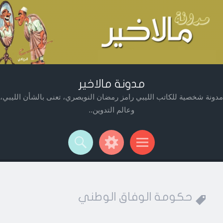
مدونة مالاخير
مدونة شخصية للكاتب الليبي رامز رمضان النويصري، تعنى بالشأن الليبي،
وعالم التدوين..
Widget
Searc
Men
حكومة الوفاق الوطني