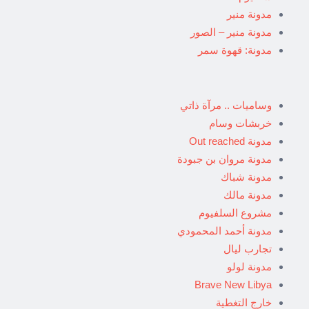
مدونة منير
مدونة منير – الصور
مدونة: قهوة سمر
وساميات .. مرآة ذاتي
خربشات وسام
مدونة Out reached
مدونة مروان بن جبودة
مدونة شباك
مدونة مالك
مشروع السلفيوم
مدونة أحمد المحمودي
تجارب ليال
مدونة لولو
Brave New Libya
خارج التغطية