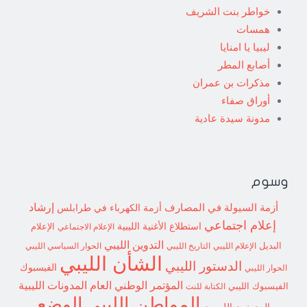
خواطر بنت الشريف
همسات
ليبيا يا امنايا
أصابع المطر
مذكرات بن عمران
أوراق صفاء
مدونة سيدة عادية
وسوم
إرشاد
أزمة السيولة في المصارف
أزمة الكهرباء في طرابلس
إعلام اجتماعي
استطلاع
الأغنية الليبية
الإعلام الاجتماعي
الإعلام
التدوين الليبي
البديل
الإعلام الليبي
التاريخ الليبي
الحوار السياسي الليبي
الشأن الليبي
الدستور الليبي
الفيسبوك
الحوار الليبي
المؤتمر الوطني العام
المدونات الليبية
الفيسبوك الليبي
الكتابة للنت
الوضع
المواطن الليبي