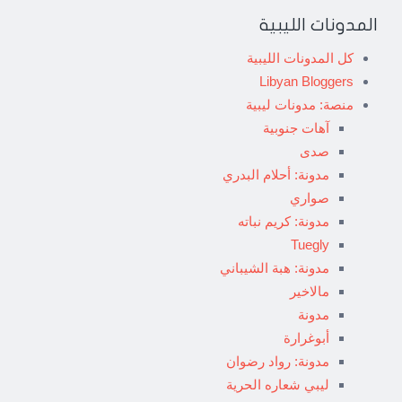
المدونات الليبية
كل المدونات الليبية
Libyan Bloggers
منصة: مدونات ليبية
آهات جنوبية
صدى
مدونة: أحلام البدري
صواري
مدونة: كريم نباته
Tuegly
مدونة: هبة الشيباني
مالاخير
مدونة
أبوغرارة
مدونة: رواد رضوان
ليبي شعاره الحرية