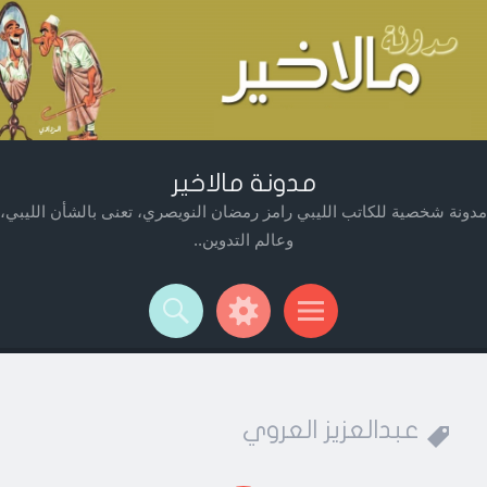
مدونة مالاخير
مدونة شخصية للكاتب الليبي رامز رمضان النويصري، تعنى بالشأن الليبي،
وعالم التدوين..
Widget
Searc
Men
عبدالعزيز العروي