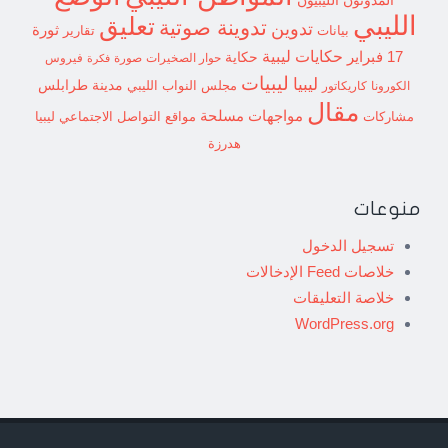
المدونون الليبيون
الليبي
تعليق
تدوينة صوتية
تدوين
ثورة
بيانات
تقارير
حكايات ليبية
17 فبراير
حكاية
حوار الصخيرات
صورة
فيروس
فكرة
ليبيات
ليبيا
مدينة طرابلس
مجلس النواب الليبي
الكورونا
كاريكاتور
مقال
مواجهات مسلحة
مشاركات
مواقع التواصل الاجتماعي ليبيا
هدرزة
منوعات
تسجيل الدخول
خلاصات Feed الإدخالات
خلاصة التعليقات
WordPress.org