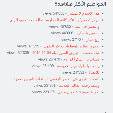
المواضيع الأكثر مشاهدة
هذا الإسلام لا يمثلني
- 54٬658 views
مركز “حصن” يستنكر كافة الممارسات القامعة لحرية الرأي
والتعبير في ليبيا
- 46٬692 views
آسفين يا ساره
- 44٬606 views
ربع دينار
- 37٬727 views
احذرو التقليد (إسطوانات غاز الطهي)
- 37٬199 views
ليلة عصيبة .. طريق السور ليلة 04-11-2012
- 32٬035 views
ليبيات 6 .. شكراً للأزلام
- 26٬470 views
راب .. يا طرابلس يا عروسة
- 25٬409 views
للاتصال
- 24٬531 views
المولد النبوي في العصر الرقمي: استعادة القيم والقدوة
وسط زحمة العالم الحديث
- 23٬301 views
تدوينة صوتية: عصيان مدني
- 22٬837 views