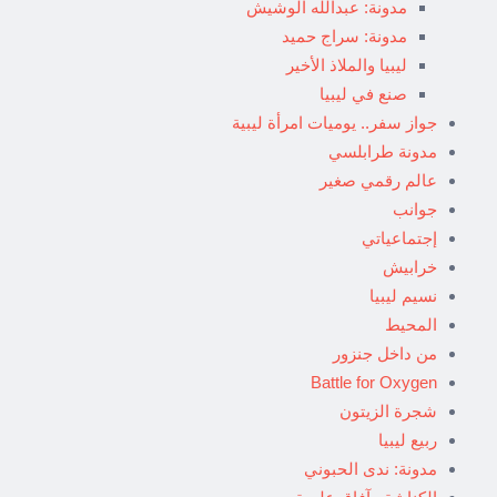
مدونة: عبدالله الوشيش
مدونة: سراج حميد
ليبيا والملاذ الأخير
صنع في ليبيا
جواز سفر.. يوميات امرأة ليبية
مدونة طرابلسي
عالم رقمي صغير
جوانب
إجتماعياتي
خرابيش
نسيم ليبيا
المحيط
من داخل جنزور
Battle for Oxygen
شجرة الزيتون
ربيع ليبيا
مدونة: ندى الحبوني