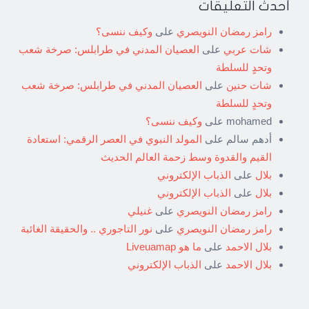
أحدث التعليقات
رامز رمضان النويصري
على
وكيف ننسى؟
شات عربي
على
العصيان المدني في طرابلس: صرخة شعب
وتحدٍ للسلطة
شات حنين
على
العصيان المدني في طرابلس: صرخة شعب
وتحدٍ للسلطة
mohamed
على
وكيف ننسى؟
أدهم سالم
على
المولد النبوي في العصر الرقمي: استعادة
القيم والقدوة وسط زحمة العالم الحديث
بلال
على
الذباب الإلكتروني
بلال
على
الذباب الإلكتروني
رامز رمضان النويصري
على
غنيلي
رامز رمضان النويصري
على
نور التاجوري .. والحقيقة الغائبة
بلال الاحمد
على
ما هو Liveuamap
بلال الاحمد
على
الذباب الإلكتروني