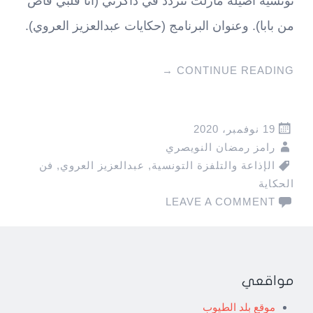
تونسية أصيلة مازلت تتردد في ذاكرتي (أنا قلبي فاض
من بابا). وعنوان البرنامج (حكايات عبدالعزيز العروي).
→
CONTINUE READING
19 نوفمبر، 2020
رامز رمضان النويصري
الإذاعة والتلفزة التونسية
,
عبدالعزيز العروي
,
فن
الحكاية
LEAVE A COMMENT
مواقعي
موقع بلد الطيوب