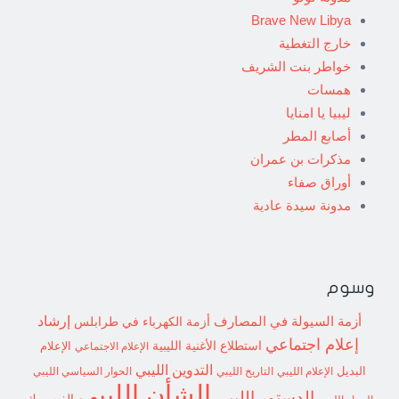
Brave New Libya
خارج التغطية
خواطر بنت الشريف
همسات
ليبيا يا امنايا
أصابع المطر
مذكرات بن عمران
أوراق صفاء
مدونة سيدة عادية
وسوم
إرشاد
أزمة السيولة في المصارف
أزمة الكهرباء في طرابلس
إعلام اجتماعي
استطلاع
الأغنية الليبية
الإعلام الاجتماعي
الإعلام
التدوين الليبي
البديل
الإعلام الليبي
التاريخ الليبي
الحوار السياسي الليبي
الشأن الليبي
الدستور الليبي