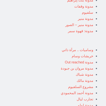
مدونة بنت إبراهيم
مدونة وقفات
سلفيوم
مدونة منير
مدونة منير – الصور
مدونة: قهوة سمر
وساميات .. مرآة ذاتي
خربشات وسام
مدونة Out reached
مدونة مروان بن جبودة
مدونة شباك
مدونة مالك
مشروع السلفيوم
مدونة أحمد المحمودي
تجارب ليال
مدونة لولو