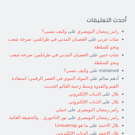
أحدث التعليقات
رامز رمضان النويصري
على
وكيف ننسى؟
شات عربي
على
العصيان المدني في طرابلس: صرخة شعب
وتحدٍ للسلطة
شات حنين
على
العصيان المدني في طرابلس: صرخة شعب
وتحدٍ للسلطة
mohamed
على
وكيف ننسى؟
أدهم سالم
على
المولد النبوي في العصر الرقمي: استعادة
القيم والقدوة وسط زحمة العالم الحديث
بلال
على
الذباب الإلكتروني
بلال
على
الذباب الإلكتروني
رامز رمضان النويصري
على
غنيلي
رامز رمضان النويصري
على
نور التاجوري .. والحقيقة الغائبة
بلال الاحمد
على
ما هو Liveuamap
بلال الاحمد
على
الذباب الإلكتروني