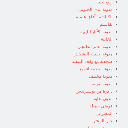
ربيع ليبيا
مدونة: ندى الحبوني
الكناشة.. آفاق علمية
تقاسيم
مدونة: الآثار الليبية
الخابية
مدونة: عمر الطبجي
مدونة: خليفة البشباش
صحفية مع وقف التنفيذ
مدونة: محمد اقميع
مدونة مختلف
مدونة نفيسة
ذاكرة من يوسبريدس
مدون بداية
فوضى جميلة
المصراتي
جبل الزعتر