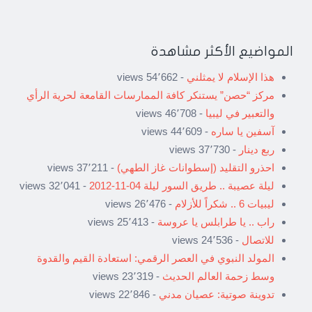
المواضيع الأكثر مشاهدة
هذا الإسلام لا يمثلني
- 54٬662 views
مركز “حصن” يستنكر كافة الممارسات القامعة لحرية الرأي
والتعبير في ليبيا
- 46٬708 views
آسفين يا ساره
- 44٬609 views
ربع دينار
- 37٬730 views
احذرو التقليد (إسطوانات غاز الطهي)
- 37٬211 views
ليلة عصيبة .. طريق السور ليلة 04-11-2012
- 32٬041 views
ليبيات 6 .. شكراً للأزلام
- 26٬476 views
راب .. يا طرابلس يا عروسة
- 25٬413 views
للاتصال
- 24٬536 views
المولد النبوي في العصر الرقمي: استعادة القيم والقدوة
وسط زحمة العالم الحديث
- 23٬319 views
تدوينة صوتية: عصيان مدني
- 22٬846 views