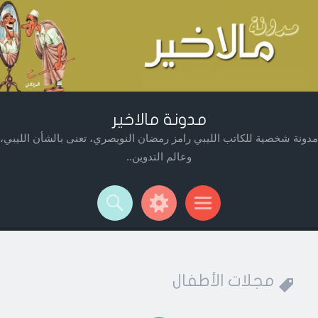
مدونة مالاخير
مدونة شخصية للكاتب الليبي رامز رمضان النويصري، تعنى بالشأن الليبي،
وعالم التدوين..
Widget
Searc
Men
مجلات الأطفال