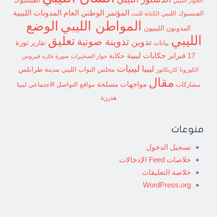
الفيسبوك
الحوار الليبي
المؤتمر الوطني العام
المدونات الليبية
الفيسبوك الليبي
الكتابة للنت
الوضع
المواطن الليبي
المدونون الليبيون
الليبي
تعليق
تدوينة صوتية
تدوين
ثورة
بيانات
تقارير
حكايات ليبية
17 فبراير
حكاية
حوار الصخيرات
صورة
فيروس
فكرة
ليبيات
ليبيا
مدينة طرابلس
مجلس النواب الليبي
الكورونا
كاريكاتور
مقال
مواجهات مسلحة
مشاركات
مواقع التواصل الاجتماعي ليبيا
هدرزة
منوعات
تسجيل الدخول
خلاصات Feed الإدخالات
خلاصة التعليقات
WordPress.org