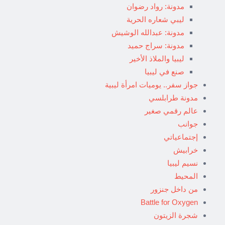
مدونة: رواد رضوان
ليبي شعاره الحرية
مدونة: عبدالله الوشيش
مدونة: سراج حميد
ليبيا والملاذ الأخير
صنع في ليبيا
جواز سفر.. يوميات امرأة ليبية
مدونة طرابلسي
عالم رقمي صغير
جوانب
إجتماعياتي
خرابيش
نسيم ليبيا
المحيط
من داخل جنزور
Battle for Oxygen
شجرة الزيتون