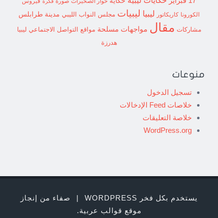
حكايات ليبية
17 فبراير
حكاية
حوار الصخيرات
صورة
فيروس
فكرة
ليبيات
ليبيا
مدينة طرابلس
مجلس النواب الليبي
الكورونا
كاريكاتور
مقال
مواجهات مسلحة
مشاركات
مواقع التواصل الاجتماعي ليبيا
هدرزة
منوعات
تسجيل الدخول
خلاصات Feed الإدخالات
خلاصة التعليقات
WordPress.org
يستخدم بكل فخر WORDPRESS
|
صفاء من إنجاز
موقع قوالب عربية
.