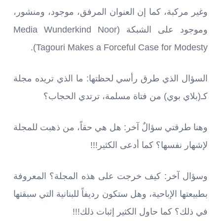
وغير مركبة، كما إن العنوان المرفق، موجود، ومنشور،
وموجود على الشبكة (Media Wunderkind Noor
Tagouri Makes a Forceful Case for Modesty).
السؤال الذي طرق رأسي لحظتها: ما الذي تريده مجلة
كـ(بلاي بوي) من فتاة مسلمة، ترتدي الحجاب؟
وهنا طرقتي سؤالٌ آخر: هل هي حقاً، من ذهبت للمجلة
لإشهار نفسها؟ كما أدعى الكثير!!!
وسؤال آخر: كيف خرجت على هذه المجلة؟ المعروفة
بطبيعتها الإباحية، وهل ستكون رديفاً للبنانية التي سبقتها
في ذلك؟ كما حاول الكثير إثبات ذلك!!!