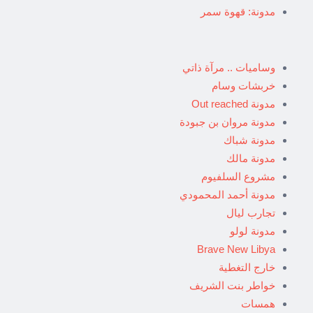
مدونة: قهوة سمر
وساميات .. مرآة ذاتي
خربشات وسام
مدونة Out reached
مدونة مروان بن جبودة
مدونة شباك
مدونة مالك
مشروع السلفيوم
مدونة أحمد المحمودي
تجارب ليال
مدونة لولو
Brave New Libya
خارج التغطية
خواطر بنت الشريف
همسات