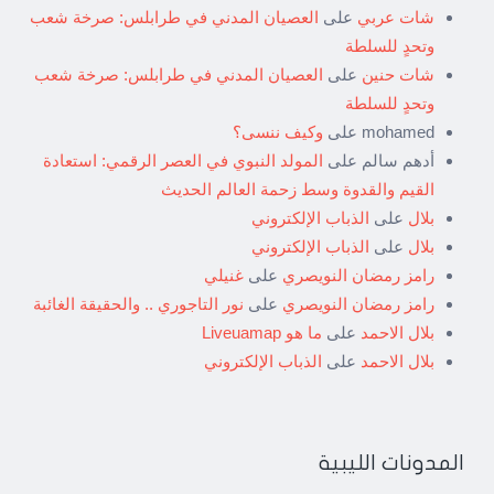
شات عربي
على
العصيان المدني في طرابلس: صرخة شعب
وتحدٍ للسلطة
شات حنين
على
العصيان المدني في طرابلس: صرخة شعب
وتحدٍ للسلطة
mohamed
على
وكيف ننسى؟
أدهم سالم
على
المولد النبوي في العصر الرقمي: استعادة
القيم والقدوة وسط زحمة العالم الحديث
بلال
على
الذباب الإلكتروني
بلال
على
الذباب الإلكتروني
رامز رمضان النويصري
على
غنيلي
رامز رمضان النويصري
على
نور التاجوري .. والحقيقة الغائبة
بلال الاحمد
على
ما هو Liveuamap
بلال الاحمد
على
الذباب الإلكتروني
المدونات الليبية