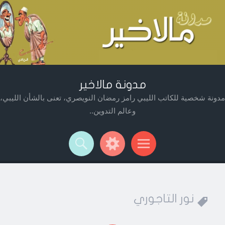
مدونة مالاخير
مدونة شخصية للكاتب الليبي رامز رمضان النويصري، تعنى بالشأن الليبي،
وعالم التدوين..
Widget
Searc
Men
نور التاجوري