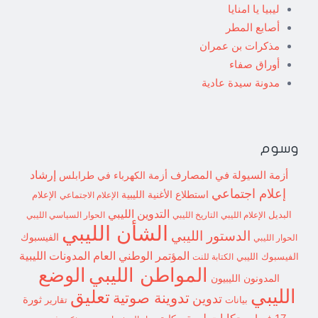
ليبيا يا امنايا
أصابع المطر
مذكرات بن عمران
أوراق صفاء
مدونة سيدة عادية
وسوم
إرشاد
أزمة السيولة في المصارف
أزمة الكهرباء في طرابلس
إعلام اجتماعي
استطلاع
الأغنية الليبية
الإعلام الاجتماعي
الإعلام
التدوين الليبي
البديل
الإعلام الليبي
التاريخ الليبي
الحوار السياسي الليبي
الشأن الليبي
الدستور الليبي
الفيسبوك
الحوار الليبي
المؤتمر الوطني العام
المدونات الليبية
الفيسبوك الليبي
الكتابة للنت
الوضع
المواطن الليبي
المدونون الليبيون
الليبي
تعليق
تدوينة صوتية
تدوين
ثورة
بيانات
تقارير