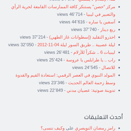
مركز “حصن” يستنكر كافة الممارسات القامعة لحرية الرأي
والتعبير في ليبيا
- 46٬714 views
آسفين يا ساره
- 44٬616 views
ربع دينار
- 37٬740 views
احذرو التقليد (إسطوانات غاز الطهي)
- 37٬214 views
ليلة عصيبة .. طريق السور ليلة 04-11-2012
- 32٬050 views
ليبيات 6 .. شكراً للأزلام
- 26٬481 views
راب .. يا طرابلس يا عروسة
- 25٬424 views
للاتصال
- 24٬545 views
المولد النبوي في العصر الرقمي: استعادة القيم والقدوة
وسط زحمة العالم الحديث
- 23٬346 views
تدوينة صوتية: عصيان مدني
- 22٬849 views
أحدث التعليقات
رامز رمضان النويصري
على
وكيف ننسى؟