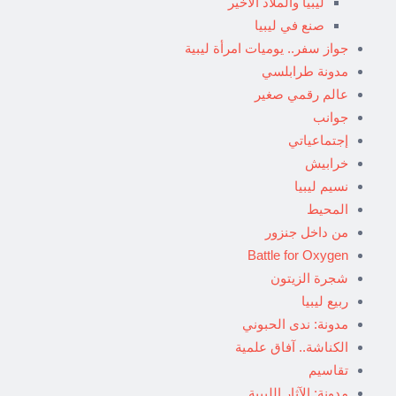
ليبيا والملاذ الأخير
صنع في ليبيا
جواز سفر.. يوميات امرأة ليبية
مدونة طرابلسي
عالم رقمي صغير
جوانب
إجتماعياتي
خرابيش
نسيم ليبيا
المحيط
من داخل جنزور
Battle for Oxygen
شجرة الزيتون
ربيع ليبيا
مدونة: ندى الحبوني
الكناشة.. آفاق علمية
تقاسيم
مدونة: الآثار الليبية