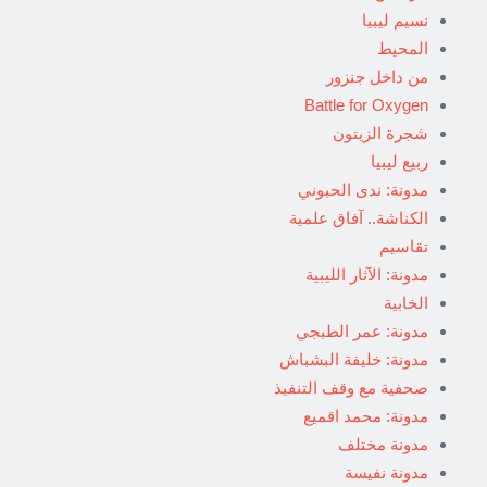
نسيم ليبيا
المحيط
من داخل جنزور
Battle for Oxygen
شجرة الزيتون
ربيع ليبيا
مدونة: ندى الحبوني
الكناشة.. آفاق علمية
تقاسيم
مدونة: الآثار الليبية
الخابية
مدونة: عمر الطبجي
مدونة: خليفة البشباش
صحفية مع وقف التنفيذ
مدونة: محمد اقميع
مدونة مختلف
مدونة نفيسة