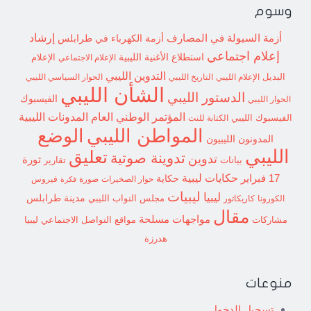
وسوم
إرشاد
أزمة السيولة في المصارف
أزمة الكهرباء في طرابلس
إعلام اجتماعي
استطلاع
الأغنية الليبية
الإعلام الاجتماعي
الإعلام
التدوين الليبي
البديل
الإعلام الليبي
التاريخ الليبي
الحوار السياسي الليبي
الشأن الليبي
الدستور الليبي
الفيسبوك
الحوار الليبي
المؤتمر الوطني العام
المدونات الليبية
الفيسبوك الليبي
الكتابة للنت
الوضع
المواطن الليبي
المدونون الليبيون
الليبي
تعليق
تدوينة صوتية
تدوين
ثورة
بيانات
تقارير
حكايات ليبية
17 فبراير
حكاية
حوار الصخيرات
صورة
فيروس
فكرة
ليبيات
ليبيا
مدينة طرابلس
مجلس النواب الليبي
الكورونا
كاريكاتور
مقال
مواجهات مسلحة
مشاركات
مواقع التواصل الاجتماعي ليبيا
هدرزة
منوعات
تسجيل الدخول