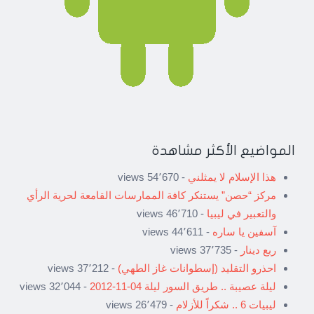
المواضيع الأكثر مشاهدة
هذا الإسلام لا يمثلني
- 54٬670 views
مركز “حصن” يستنكر كافة الممارسات القامعة لحرية الرأي
والتعبير في ليبيا
- 46٬710 views
آسفين يا ساره
- 44٬611 views
ربع دينار
- 37٬735 views
احذرو التقليد (إسطوانات غاز الطهي)
- 37٬212 views
ليلة عصيبة .. طريق السور ليلة 04-11-2012
- 32٬044 views
ليبيات 6 .. شكراً للأزلام
- 26٬479 views