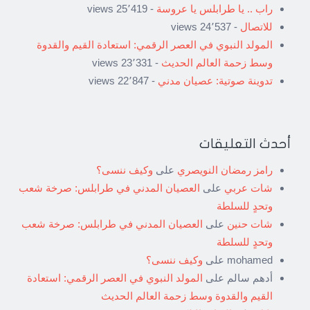
راب .. يا طرابلس يا عروسة
- 25٬419 views
للاتصال
- 24٬537 views
المولد النبوي في العصر الرقمي: استعادة القيم والقدوة
وسط زحمة العالم الحديث
- 23٬331 views
تدوينة صوتية: عصيان مدني
- 22٬847 views
أحدث التعليقات
رامز رمضان النويصري
على
وكيف ننسى؟
شات عربي
على
العصيان المدني في طرابلس: صرخة شعب
وتحدٍ للسلطة
شات حنين
على
العصيان المدني في طرابلس: صرخة شعب
وتحدٍ للسلطة
mohamed
على
وكيف ننسى؟
أدهم سالم
على
المولد النبوي في العصر الرقمي: استعادة
القيم والقدوة وسط زحمة العالم الحديث