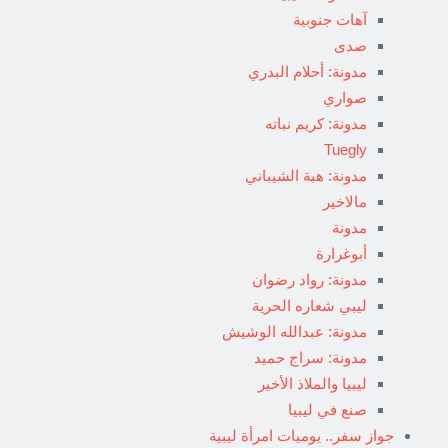
آهات جنوبية
صدى
مدونة: أحلام البدري
صواري
مدونة: كريم نباته
Tuegly
مدونة: هبة الشيباني
مالاخير
مدونة
أبوغرارة
مدونة: رواد رضوان
ليبي شعاره الحرية
مدونة: عبدالله الوشيش
مدونة: سراج حميد
ليبيا والملاذ الأخير
صنع في ليبيا
جواز سفر.. يوميات امرأة ليبية