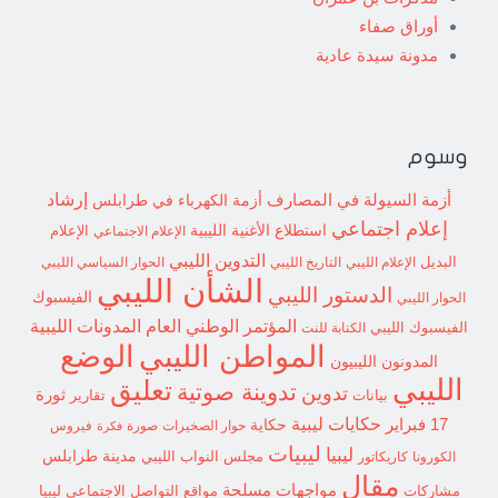
أوراق صفاء
مدونة سيدة عادية
وسوم
إرشاد
أزمة السيولة في المصارف
أزمة الكهرباء في طرابلس
إعلام اجتماعي
استطلاع
الأغنية الليبية
الإعلام الاجتماعي
الإعلام
التدوين الليبي
البديل
الإعلام الليبي
التاريخ الليبي
الحوار السياسي الليبي
الشأن الليبي
الدستور الليبي
الفيسبوك
الحوار الليبي
المؤتمر الوطني العام
المدونات الليبية
الفيسبوك الليبي
الكتابة للنت
الوضع
المواطن الليبي
المدونون الليبيون
الليبي
تعليق
تدوينة صوتية
تدوين
ثورة
بيانات
تقارير
حكايات ليبية
17 فبراير
حكاية
حوار الصخيرات
صورة
فيروس
فكرة
ليبيات
ليبيا
مدينة طرابلس
مجلس النواب الليبي
الكورونا
كاريكاتور
مقال
مواجهات مسلحة
مشاركات
مواقع التواصل الاجتماعي ليبيا