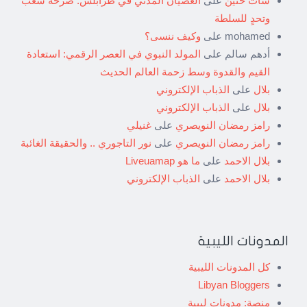
شات حنين
على
العصيان المدني في طرابلس: صرخة شعب
وتحدٍ للسلطة
mohamed
على
وكيف ننسى؟
أدهم سالم
على
المولد النبوي في العصر الرقمي: استعادة
القيم والقدوة وسط زحمة العالم الحديث
بلال
على
الذباب الإلكتروني
بلال
على
الذباب الإلكتروني
رامز رمضان النويصري
على
غنيلي
رامز رمضان النويصري
على
نور التاجوري .. والحقيقة الغائبة
بلال الاحمد
على
ما هو Liveuamap
بلال الاحمد
على
الذباب الإلكتروني
المدونات الليبية
كل المدونات الليبية
Libyan Bloggers
منصة: مدونات ليبية