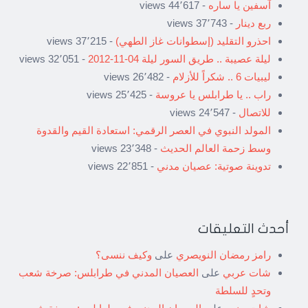
آسفين يا ساره
- 44٬617 views
ربع دينار
- 37٬743 views
احذرو التقليد (إسطوانات غاز الطهي)
- 37٬215 views
ليلة عصيبة .. طريق السور ليلة 04-11-2012
- 32٬051 views
ليبيات 6 .. شكراً للأزلام
- 26٬482 views
راب .. يا طرابلس يا عروسة
- 25٬425 views
للاتصال
- 24٬547 views
المولد النبوي في العصر الرقمي: استعادة القيم والقدوة
وسط زحمة العالم الحديث
- 23٬348 views
تدوينة صوتية: عصيان مدني
- 22٬851 views
أحدث التعليقات
رامز رمضان النويصري
على
وكيف ننسى؟
شات عربي
على
العصيان المدني في طرابلس: صرخة شعب
وتحدٍ للسلطة