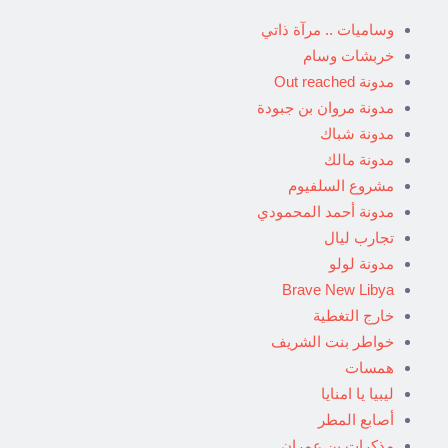
وساميات .. مرآة ذاتي
خربشات وسام
مدونة Out reached
مدونة مروان بن جبودة
مدونة شباك
مدونة مالك
مشروع السلفيوم
مدونة أحمد المحمودي
تجارب ليال
مدونة لولو
Brave New Libya
خارج التغطية
خواطر بنت الشريف
همسات
ليبيا يا امنايا
أصابع المطر
مذكرات بن عمران