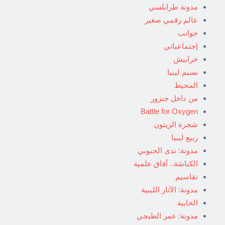
مدونة طرابلسي
عالم رقمي صغير
جوانب
إجتماعياتي
خرابيش
نسيم ليبيا
المحيط
من داخل جنزور
Battle for Oxygen
شجرة الزيتون
ربيع ليبيا
مدونة: ندى الحبوني
الكناشة.. آفاق علمية
تقاسيم
مدونة: الآثار الليبية
الخابية
مدونة: عمر الطبجي