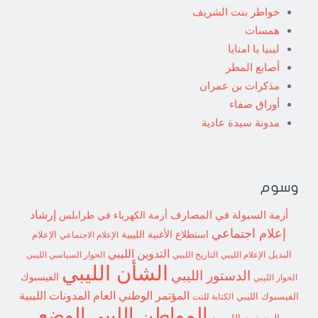
خواطر بنت الشريف
همسات
ليبيا يا امنايا
أصابع المطر
مذكرات بن عمران
أوراق صفاء
مدونة سيدة عادية
وسوم
إرشاد
أزمة السيولة في المصارف
أزمة الكهرباء في طرابلس
إعلام اجتماعي
استطلاع
الأغنية الليبية
الإعلام الاجتماعي
الإعلام
التدوين الليبي
البديل
الإعلام الليبي
التاريخ الليبي
الحوار السياسي الليبي
الشأن الليبي
الدستور الليبي
الفيسبوك
الحوار الليبي
المؤتمر الوطني العام
المدونات الليبية
الفيسبوك الليبي
الكتابة للنت
الوضع
المواطن الليبي
المدونون الليبيون