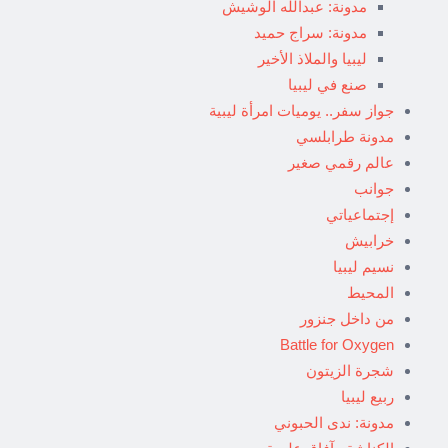
مدونة: عبدالله الوشيش
مدونة: سراج حميد
ليبيا والملاذ الأخير
صنع في ليبيا
جواز سفر.. يوميات امرأة ليبية
مدونة طرابلسي
عالم رقمي صغير
جوانب
إجتماعياتي
خرابيش
نسيم ليبيا
المحيط
من داخل جنزور
Battle for Oxygen
شجرة الزيتون
ربيع ليبيا
مدونة: ندى الحبوني