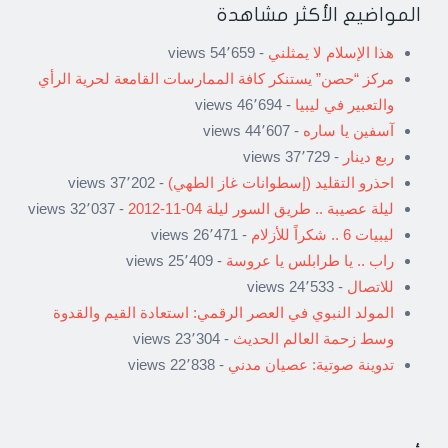
المواضيع الأكثر مشاهدة
هذا الإسلام لا يمثلني
- 54٬659 views
مركز “حصن” يستنكر كافة الممارسات القامعة لحرية الرأي
والتعبير في ليبيا
- 46٬694 views
آسفين يا ساره
- 44٬607 views
ربع دينار
- 37٬729 views
احذرو التقليد (إسطوانات غاز الطهي)
- 37٬202 views
ليلة عصيبة .. طريق السور ليلة 04-11-2012
- 32٬037 views
ليبيات 6 .. شكراً للأزلام
- 26٬471 views
راب .. يا طرابلس يا عروسة
- 25٬409 views
للاتصال
- 24٬533 views
المولد النبوي في العصر الرقمي: استعادة القيم والقدوة
وسط زحمة العالم الحديث
- 23٬304 views
تدوينة صوتية: عصيان مدني
- 22٬838 views