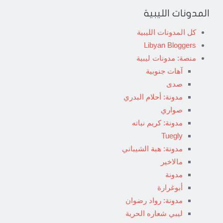
المدونات الليبية
كل المدونات الليبية
Libyan Bloggers
منصة: مدونات ليبية
آهات جنوبية
صدى
مدونة: أحلام البدري
صواري
مدونة: كريم نباته
Tuegly
مدونة: هبة الشيباني
مالاخير
مدونة
أبوغرارة
مدونة: رواد رضوان
ليبي شعاره الحرية