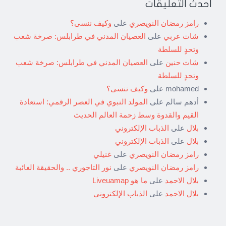
أحدث التعليقات
رامز رمضان النويصري
على
وكيف ننسى؟
شات عربي
على
العصيان المدني في طرابلس: صرخة شعب
وتحدٍ للسلطة
شات حنين
على
العصيان المدني في طرابلس: صرخة شعب
وتحدٍ للسلطة
mohamed
على
وكيف ننسى؟
أدهم سالم
على
المولد النبوي في العصر الرقمي: استعادة
القيم والقدوة وسط زحمة العالم الحديث
بلال
على
الذباب الإلكتروني
بلال
على
الذباب الإلكتروني
رامز رمضان النويصري
على
غنيلي
رامز رمضان النويصري
على
نور التاجوري .. والحقيقة الغائبة
بلال الاحمد
على
ما هو Liveuamap
بلال الاحمد
على
الذباب الإلكتروني