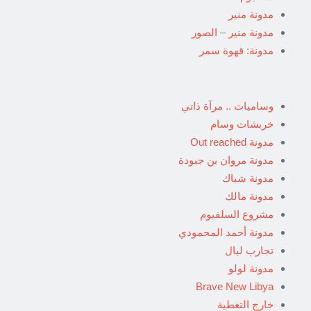
مدونة منير
مدونة منير – الصور
مدونة: قهوة سمر
وساميات .. مرآة ذاتي
خربشات وسام
مدونة Out reached
مدونة مروان بن جبودة
مدونة شباك
مدونة مالك
مشروع السلفيوم
مدونة أحمد المحمودي
تجارب ليال
مدونة لولو
Brave New Libya
خارج التغطية