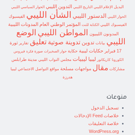
التدوين الليبي
البديل
الإعلام الليبي
التاريخ الليبي
الحوار السياسي الليبي
الشأن الليبي
الدستور الليبي
الفيسبوك
الحوار الليبي
المؤتمر الوطني العام
المدونات الليبية
الفيسبوك الليبي
الكتابة للنت
الوضع
المواطن الليبي
المدونون الليبيون
الليبي
تعليق
تدوينة صوتية
تدوين
ثورة
بيانات
تقارير
حكايات ليبية
17 فبراير
حكاية
حوار الصخيرات
صورة
فيروس
فكرة
ليبيات
ليبيا
مدينة طرابلس
مجلس النواب الليبي
الكورونا
كاريكاتور
مقال
مواجهات مسلحة
مشاركات
مواقع التواصل الاجتماعي ليبيا
هدرزة
منوعات
تسجيل الدخول
خلاصات Feed الإدخالات
خلاصة التعليقات
WordPress.org