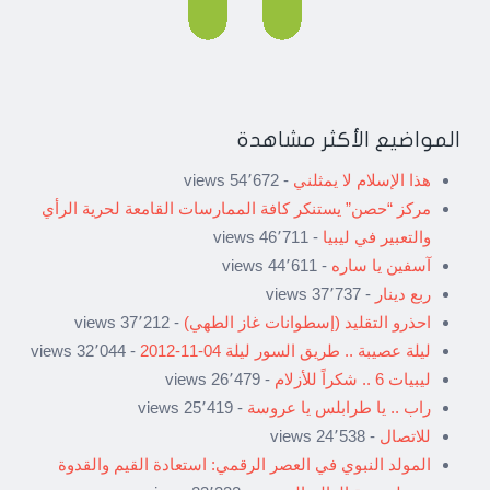
المواضيع الأكثر مشاهدة
هذا الإسلام لا يمثلني
- 54٬672 views
مركز “حصن” يستنكر كافة الممارسات القامعة لحرية الرأي
والتعبير في ليبيا
- 46٬711 views
آسفين يا ساره
- 44٬611 views
ربع دينار
- 37٬737 views
احذرو التقليد (إسطوانات غاز الطهي)
- 37٬212 views
ليلة عصيبة .. طريق السور ليلة 04-11-2012
- 32٬044 views
ليبيات 6 .. شكراً للأزلام
- 26٬479 views
راب .. يا طرابلس يا عروسة
- 25٬419 views
للاتصال
- 24٬538 views
المولد النبوي في العصر الرقمي: استعادة القيم والقدوة