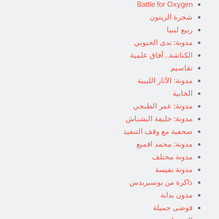
Battle for Oxygen
شجرة الزيتون
ربيع ليبيا
مدونة: ندى الحبوني
الكناشة.. آفاق علمية
تقاسيم
مدونة: الآثار الليبية
الخابية
مدونة: عمر الطبجي
مدونة: خليفة البشباش
صحفية مع وقف التنفيذ
مدونة: محمد اقميع
مدونة مختلف
مدونة نفيسة
ذاكرة من يوسبريدس
مدون بداية
فوضى جميلة