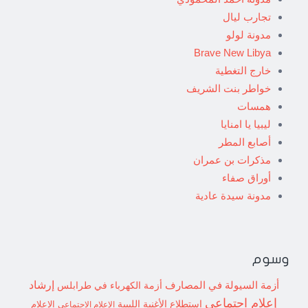
تجارب ليال
مدونة لولو
Brave New Libya
خارج التغطية
خواطر بنت الشريف
همسات
ليبيا يا امنايا
أصابع المطر
مذكرات بن عمران
أوراق صفاء
مدونة سيدة عادية
وسوم
إرشاد
أزمة السيولة في المصارف
أزمة الكهرباء في طرابلس
إعلام اجتماعي
استطلاع
الأغنية الليبية
الإعلام الاجتماعي
الإعلام