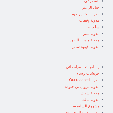
المصراتي
جبل الزعتر
مدونة بنت إبراهيم
مدونة وقفات
سلفيوم
مدونة منير
مدونة منير – الصور
مدونة: قهوة سمر
وساميات .. مرآة ذاتي
خربشات وسام
مدونة Out reached
مدونة مروان بن جبودة
مدونة شباك
مدونة مالك
مشروع السلفيوم
مدونة أحمد المحمودي