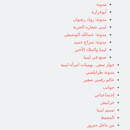
مدونة
أبوغرارة
مدونة: رواد رضوان
ليبي شعاره الحرية
مدونة: عبدالله الوشيش
مدونة: سراج حميد
ليبيا والملاذ الأخير
صنع في ليبيا
جواز سفر.. يوميات امرأة ليبية
مدونة طرابلسي
عالم رقمي صغير
جوانب
إجتماعياتي
خرابيش
نسيم ليبيا
المحيط
من داخل جنزور