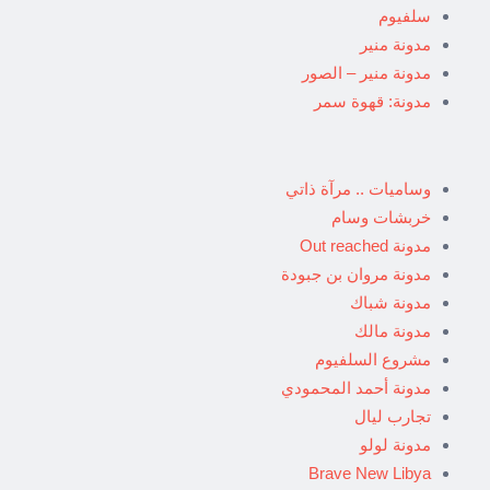
سلفيوم
مدونة منير
مدونة منير – الصور
مدونة: قهوة سمر
وساميات .. مرآة ذاتي
خربشات وسام
مدونة Out reached
مدونة مروان بن جبودة
مدونة شباك
مدونة مالك
مشروع السلفيوم
مدونة أحمد المحمودي
تجارب ليال
مدونة لولو
Brave New Libya