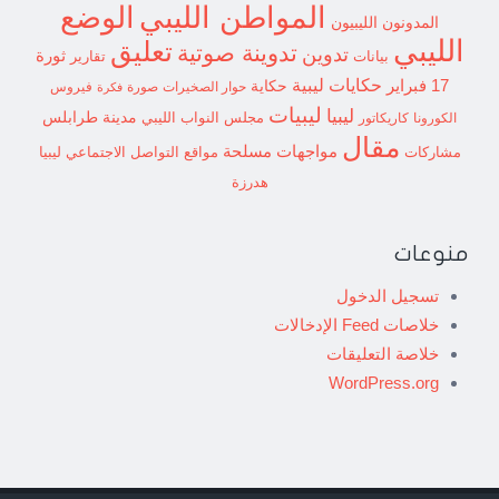
الوضع
المواطن الليبي
المدونون الليبيون
الليبي
تعليق
تدوينة صوتية
تدوين
ثورة
بيانات
تقارير
حكايات ليبية
17 فبراير
حكاية
حوار الصخيرات
صورة
فيروس
فكرة
ليبيات
ليبيا
مدينة طرابلس
مجلس النواب الليبي
الكورونا
كاريكاتور
مقال
مواجهات مسلحة
مشاركات
مواقع التواصل الاجتماعي ليبيا
هدرزة
منوعات
تسجيل الدخول
خلاصات Feed الإدخالات
خلاصة التعليقات
WordPress.org