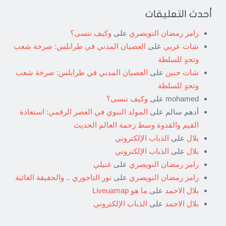
أحدث التعليقات
رامز رمضان النويصري
على
وكيف ننسى؟
شات عربي
على
العصيان المدني في طرابلس: صرخة شعب
وتحدٍ للسلطة
شات حنين
على
العصيان المدني في طرابلس: صرخة شعب
وتحدٍ للسلطة
mohamed
على
وكيف ننسى؟
أدهم سالم
على
المولد النبوي في العصر الرقمي: استعادة
القيم والقدوة وسط زحمة العالم الحديث
بلال
على
الذباب الإلكتروني
بلال
على
الذباب الإلكتروني
رامز رمضان النويصري
على
غنيلي
رامز رمضان النويصري
على
نور التاجوري .. والحقيقة الغائبة
بلال الاحمد
على
ما هو Liveuamap
بلال الاحمد
على
الذباب الإلكتروني