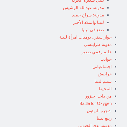
ليبي شعاره الحرية
مدونة: عبدالله الوشيش
مدونة: سراج حميد
ليبيا والملاذ الأخير
صنع في ليبيا
جواز سفر.. يوميات امرأة ليبية
مدونة طرابلسي
عالم رقمي صغير
جوانب
إجتماعياتي
خرابيش
نسيم ليبيا
المحيط
من داخل جنزور
Battle for Oxygen
شجرة الزيتون
ربيع ليبيا
مدونة: ندى الحبوني