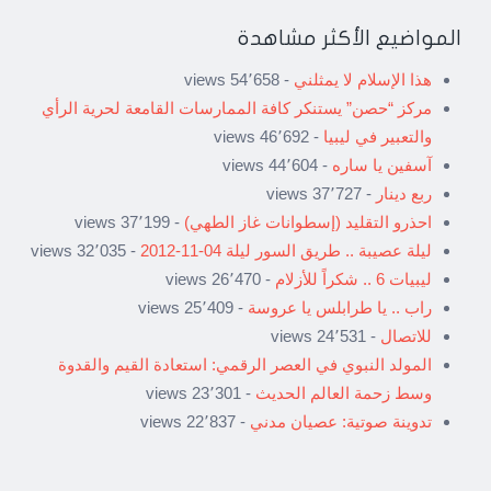
المواضيع الأكثر مشاهدة
هذا الإسلام لا يمثلني
- 54٬658 views
مركز “حصن” يستنكر كافة الممارسات القامعة لحرية الرأي
والتعبير في ليبيا
- 46٬692 views
آسفين يا ساره
- 44٬604 views
ربع دينار
- 37٬727 views
احذرو التقليد (إسطوانات غاز الطهي)
- 37٬199 views
ليلة عصيبة .. طريق السور ليلة 04-11-2012
- 32٬035 views
ليبيات 6 .. شكراً للأزلام
- 26٬470 views
راب .. يا طرابلس يا عروسة
- 25٬409 views
للاتصال
- 24٬531 views
المولد النبوي في العصر الرقمي: استعادة القيم والقدوة
وسط زحمة العالم الحديث
- 23٬301 views
تدوينة صوتية: عصيان مدني
- 22٬837 views