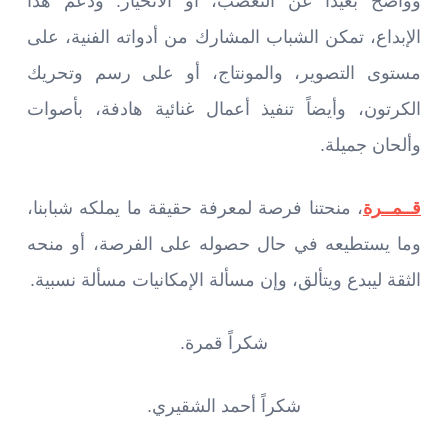
وواضح بعيداً عن التعصب، أو الانحياز. ودعم هذا
الإبداع، تمكن الشباب المشارك من أدواته الفنية، على
مستوى التصوير، والمونتاج، أو على رسم وتحريك
الكرتون، وأيضاً تنفيذ أعمال غنائية هادفة، بأصوات
وألحان جميلة.
قــمــرة
، منحتنا فرصة لمعرفة حقيقة ما يملكه شبابنا،
وما يستطيعه في حال حصوله على الفرصة، أو منحه
الثقة ليبدع ويتألق، وإن مسألة الإمكانيات مسألة نسبية.
شكراً قمرة.
شكراً أحمد الشقيري.