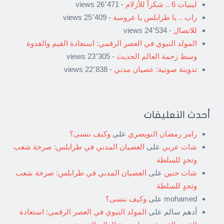
ليبيات 6 .. شكراً للأزلام
- 26٬471 views
راب .. يا طرابلس يا عروسة
- 25٬409 views
للاتصال
- 24٬534 views
المولد النبوي في العصر الرقمي: استعادة القيم والقدوة
وسط زحمة العالم الحديث
- 23٬305 views
تدوينة صوتية: عصيان مدني
- 22٬838 views
أحدث التعليقات
رامز رمضان النويصري
على
وكيف ننسى؟
شات عربي
على
العصيان المدني في طرابلس: صرخة شعب
وتحدٍ للسلطة
شات حنين
على
العصيان المدني في طرابلس: صرخة شعب
وتحدٍ للسلطة
mohamed
على
وكيف ننسى؟
أدهم سالم
على
المولد النبوي في العصر الرقمي: استعادة