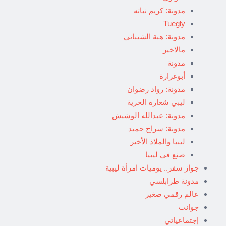
مدونة: كريم نباته
Tuegly
مدونة: هبة الشيباني
مالاخير
مدونة
أبوغرارة
مدونة: رواد رضوان
ليبي شعاره الحرية
مدونة: عبدالله الوشيش
مدونة: سراج حميد
ليبيا والملاذ الأخير
صنع في ليبيا
جواز سفر.. يوميات امرأة ليبية
مدونة طرابلسي
عالم رقمي صغير
جوانب
إجتماعياتي