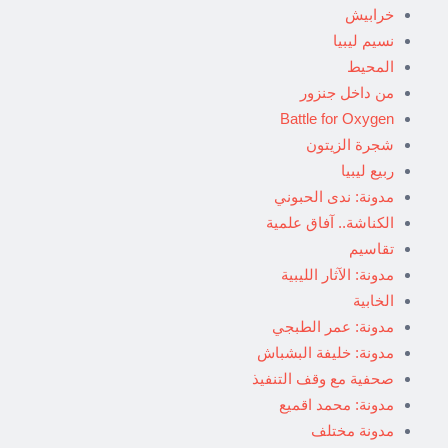
خرابيش
نسيم ليبيا
المحيط
من داخل جنزور
Battle for Oxygen
شجرة الزيتون
ربيع ليبيا
مدونة: ندى الحبوني
الكناشة.. آفاق علمية
تقاسيم
مدونة: الآثار الليبية
الخابية
مدونة: عمر الطبجي
مدونة: خليفة البشباش
صحفية مع وقف التنفيذ
مدونة: محمد اقميع
مدونة مختلف