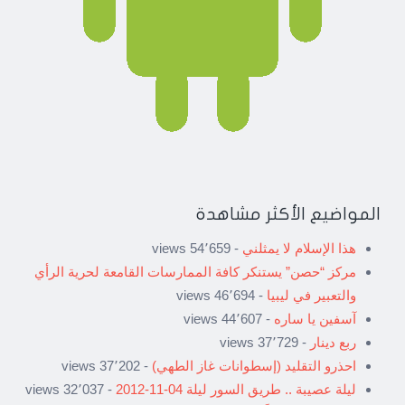
المواضيع الأكثر مشاهدة
هذا الإسلام لا يمثلني
- 54٬659 views
مركز “حصن” يستنكر كافة الممارسات القامعة لحرية الرأي
والتعبير في ليبيا
- 46٬694 views
آسفين يا ساره
- 44٬607 views
ربع دينار
- 37٬729 views
احذرو التقليد (إسطوانات غاز الطهي)
- 37٬202 views
ليلة عصيبة .. طريق السور ليلة 04-11-2012
- 32٬037 views