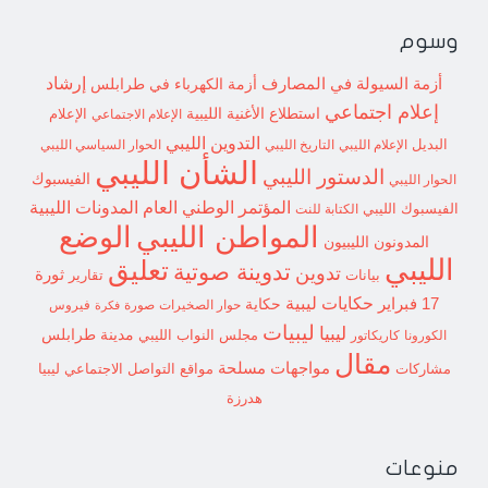
وسوم
إرشاد
أزمة السيولة في المصارف
أزمة الكهرباء في طرابلس
إعلام اجتماعي
استطلاع
الأغنية الليبية
الإعلام الاجتماعي
الإعلام
التدوين الليبي
البديل
الإعلام الليبي
التاريخ الليبي
الحوار السياسي الليبي
الشأن الليبي
الدستور الليبي
الفيسبوك
الحوار الليبي
المؤتمر الوطني العام
المدونات الليبية
الفيسبوك الليبي
الكتابة للنت
الوضع
المواطن الليبي
المدونون الليبيون
الليبي
تعليق
تدوينة صوتية
تدوين
ثورة
بيانات
تقارير
حكايات ليبية
17 فبراير
حكاية
حوار الصخيرات
صورة
فيروس
فكرة
ليبيات
ليبيا
مدينة طرابلس
مجلس النواب الليبي
الكورونا
كاريكاتور
مقال
مواجهات مسلحة
مشاركات
مواقع التواصل الاجتماعي ليبيا
هدرزة
منوعات