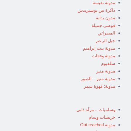
مدونة نفيسة
ذاكرة من يوسبريدس
مدون بداية
فوضى جميلة
المصراتي
جبل الزعتر
مدونة بنت إبراهيم
مدونة وقفات
سلفيوم
مدونة منير
مدونة منير – الصور
مدونة: قهوة سمر
وساميات .. مرآة ذاتي
خربشات وسام
مدونة Out reached