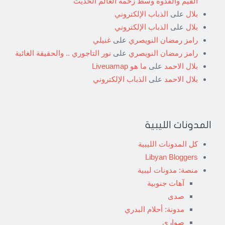
القيم والقدوة وسط زحمة العالم الحديث
بلال
على
الذباب الإلكتروني
بلال
على
الذباب الإلكتروني
رامز رمضان النويصري
على
غنيلي
رامز رمضان النويصري
على
نور التاجوري .. والحقيقة الغائبة
بلال الاحمد
على
ما هو Liveuamap
بلال الاحمد
على
الذباب الإلكتروني
المدونات الليبية
كل المدونات الليبية
Libyan Bloggers
منصة: مدونات ليبية
آهات جنوبية
صدى
مدونة: أحلام البدري
صواري