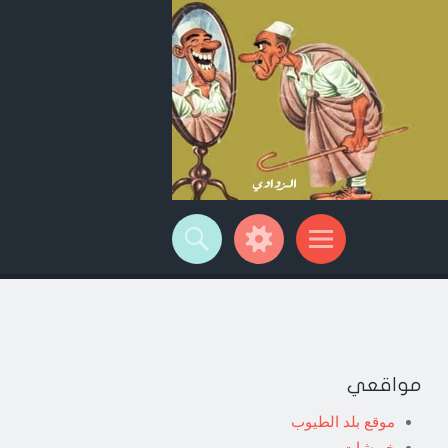
مواقعي
موقع بلد الطيوب
خربشات