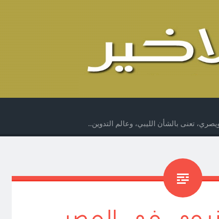
صري، تعنى بالشأن الليبي، وعالم التدوين..