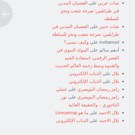
شات عربي
على
العصيان المدني
في طرابلس: صرخة شعب وتحدٍ
للسلطة
شات حنين
على
العصيان المدني في
طرابلس: صرخة شعب وتحدٍ للسلطة
mohamed
على
وكيف ننسى؟
أدهم سالم
على
المولد النبوي في
العصر الرقمي: استعادة القيم
والقدوة وسط زحمة العالم الحديث
بلال
على
الذباب الإلكتروني
بلال
على
الذباب الإلكتروني
رامز رمضان النويصري
على
غنيلي
رامز رمضان النويصري
على
نور
التاجوري .. والحقيقة الغائبة
بلال الاحمد
على
ما هو Liveuamap
بلال الاحمد
على
الذباب الإلكتروني