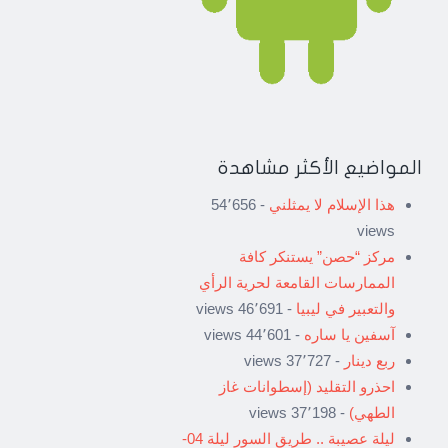
المواضيع الأكثر مشاهدة
هذا الإسلام لا يمثلني
- 54٬656
views
مركز “حصن” يستنكر كافة
الممارسات القامعة لحرية الرأي
والتعبير في ليبيا
- 46٬691 views
آسفين يا ساره
- 44٬601 views
ربع دينار
- 37٬727 views
احذرو التقليد (إسطوانات غاز
الطهي)
- 37٬198 views
ليلة عصيبة .. طريق السور ليلة 04-