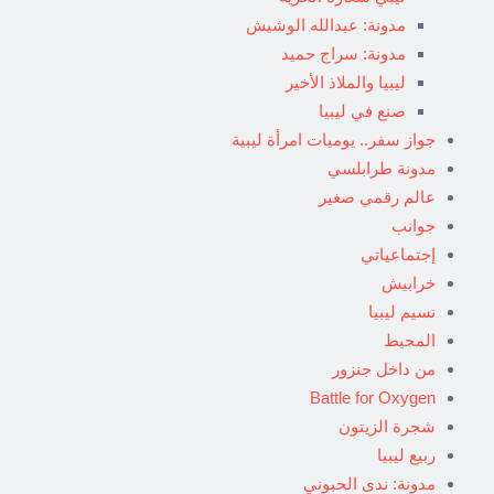
مدونة: عبدالله الوشيش
مدونة: سراج حميد
ليبيا والملاذ الأخير
صنع في ليبيا
جواز سفر.. يوميات امرأة ليبية
مدونة طرابلسي
عالم رقمي صغير
جوانب
إجتماعياتي
خرابيش
نسيم ليبيا
المحيط
من داخل جنزور
Battle for Oxygen
شجرة الزيتون
ربيع ليبيا
مدونة: ندى الحبوني