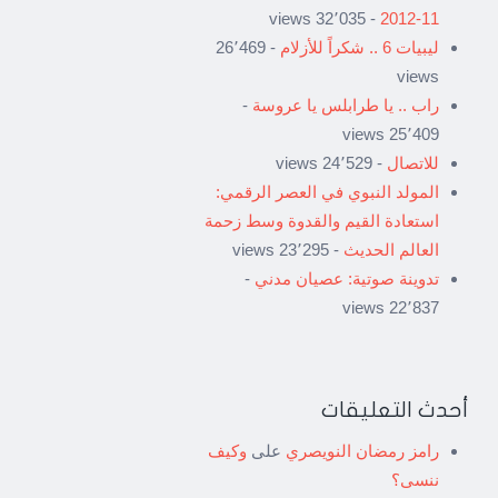
- 32٬035 views
11-2012
ليبيات 6 .. شكراً للأزلام
- 26٬469
views
راب .. يا طرابلس يا عروسة
-
25٬409 views
للاتصال
- 24٬529 views
المولد النبوي في العصر الرقمي:
استعادة القيم والقدوة وسط زحمة
العالم الحديث
- 23٬295 views
تدوينة صوتية: عصيان مدني
-
22٬837 views
أحدث التعليقات
رامز رمضان النويصري
على
وكيف
ننسى؟