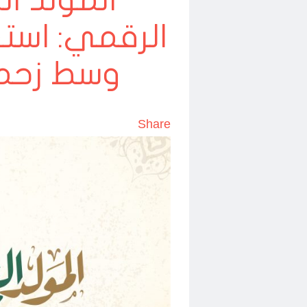
المولد ا
الرقمي: استع
وسط زحمة
Share