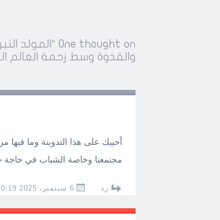
Post
One thought on “
المولد الن
←
→
navigation
والقدوة وسط زحمة العالم ال
أحييك على هذا التدوينة وما فيها من
مجتمعنا وخاصة الشباب في حاجة حقي
رد
6 سبتمبر، 2025 AT 20:19