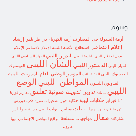
وسوم
إرشاد
أزمة السيولة في المصارف
أزمة الكهرباء في طرابلس
إعلام اجتماعي
استطلاع
الأغنية الليبية
الإعلام الاجتماعي
الإعلام
التدوين الليبي
البديل
الإعلام الليبي
التاريخ الليبي
الحوار السياسي الليبي
الشأن الليبي
الدستور الليبي
الفيسبوك
الحوار الليبي
المؤتمر الوطني العام
المدونات الليبية
الفيسبوك الليبي
الكتابة للنت
الوضع
المواطن الليبي
المدونون الليبيون
الليبي
تعليق
تدوينة صوتية
تدوين
ثورة
بيانات
تقارير
حكايات ليبية
17 فبراير
حكاية
حوار الصخيرات
صورة
فيروس
فكرة
ليبيات
ليبيا
مدينة طرابلس
مجلس النواب الليبي
الكورونا
كاريكاتور
مقال
مواجهات مسلحة
مشاركات
مواقع التواصل الاجتماعي ليبيا
هدرزة