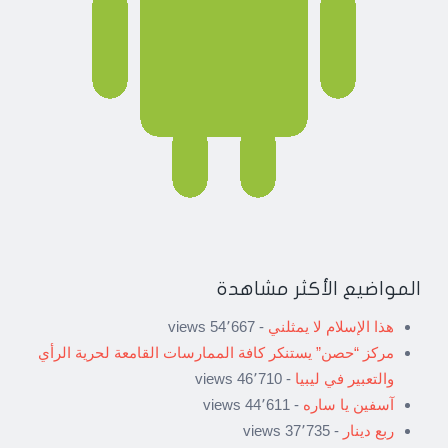
المواضيع الأكثر مشاهدة
هذا الإسلام لا يمثلني
- 54٬667 views
مركز “حصن” يستنكر كافة الممارسات القامعة لحرية الرأي
والتعبير في ليبيا
- 46٬710 views
آسفين يا ساره
- 44٬611 views
ربع دينار
- 37٬735 views