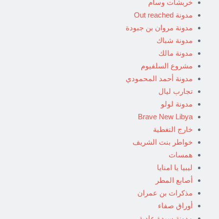
خربشات وسام
مدونة Out reached
مدونة مروان بن جبودة
مدونة شباك
مدونة مالك
مشروع السلفيوم
مدونة أحمد المحمودي
تجارب ليال
مدونة لولو
Brave New Libya
خارج التغطية
خواطر بنت الشريف
همسات
ليبيا يا امنايا
أصابع المطر
مذكرات بن عمران
أوراق صفاء
مدونة سيدة عادية