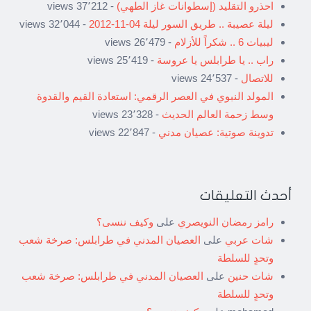
احذرو التقليد (إسطوانات غاز الطهي)
- 37٬212 views
ليلة عصيبة .. طريق السور ليلة 04-11-2012
- 32٬044 views
ليبيات 6 .. شكراً للأزلام
- 26٬479 views
راب .. يا طرابلس يا عروسة
- 25٬419 views
للاتصال
- 24٬537 views
المولد النبوي في العصر الرقمي: استعادة القيم والقدوة
وسط زحمة العالم الحديث
- 23٬328 views
تدوينة صوتية: عصيان مدني
- 22٬847 views
أحدث التعليقات
رامز رمضان النويصري
على
وكيف ننسى؟
شات عربي
على
العصيان المدني في طرابلس: صرخة شعب
وتحدٍ للسلطة
شات حنين
على
العصيان المدني في طرابلس: صرخة شعب
وتحدٍ للسلطة