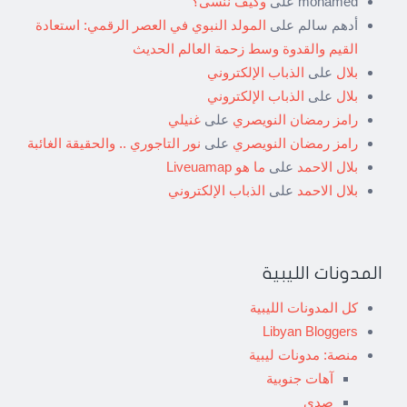
mohamed
على
وكيف ننسى؟
أدهم سالم
على
المولد النبوي في العصر الرقمي: استعادة
القيم والقدوة وسط زحمة العالم الحديث
بلال
على
الذباب الإلكتروني
بلال
على
الذباب الإلكتروني
رامز رمضان النويصري
على
غنيلي
رامز رمضان النويصري
على
نور التاجوري .. والحقيقة الغائبة
بلال الاحمد
على
ما هو Liveuamap
بلال الاحمد
على
الذباب الإلكتروني
المدونات الليبية
كل المدونات الليبية
Libyan Bloggers
منصة: مدونات ليبية
آهات جنوبية
صدى