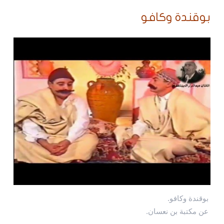
بوقندة وكافو
بوقندة وكافو.
عن مكتبة بن نعسان.