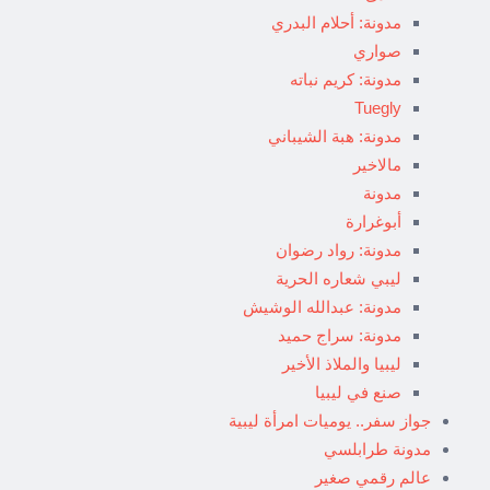
مدونة: أحلام البدري
صواري
مدونة: كريم نباته
Tuegly
مدونة: هبة الشيباني
مالاخير
مدونة
أبوغرارة
مدونة: رواد رضوان
ليبي شعاره الحرية
مدونة: عبدالله الوشيش
مدونة: سراج حميد
ليبيا والملاذ الأخير
صنع في ليبيا
جواز سفر.. يوميات امرأة ليبية
مدونة طرابلسي
عالم رقمي صغير