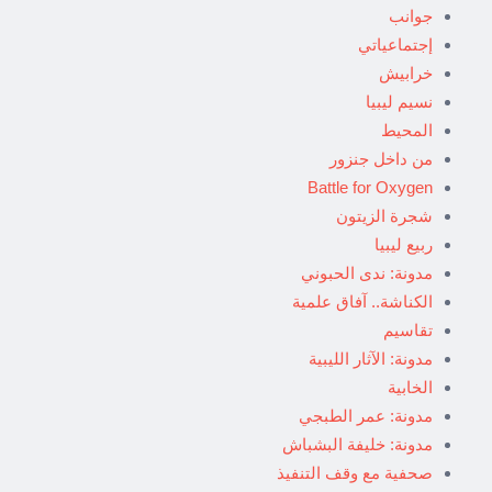
جوانب
إجتماعياتي
خرابيش
نسيم ليبيا
المحيط
من داخل جنزور
Battle for Oxygen
شجرة الزيتون
ربيع ليبيا
مدونة: ندى الحبوني
الكناشة.. آفاق علمية
تقاسيم
مدونة: الآثار الليبية
الخابية
مدونة: عمر الطبجي
مدونة: خليفة البشباش
صحفية مع وقف التنفيذ