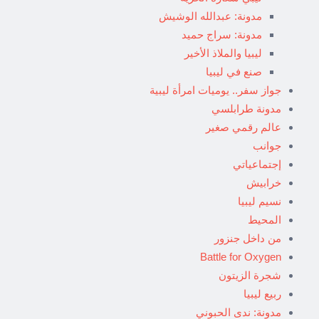
مدونة: عبدالله الوشيش
مدونة: سراج حميد
ليبيا والملاذ الأخير
صنع في ليبيا
جواز سفر.. يوميات امرأة ليبية
مدونة طرابلسي
عالم رقمي صغير
جوانب
إجتماعياتي
خرابيش
نسيم ليبيا
المحيط
من داخل جنزور
Battle for Oxygen
شجرة الزيتون
ربيع ليبيا
مدونة: ندى الحبوني