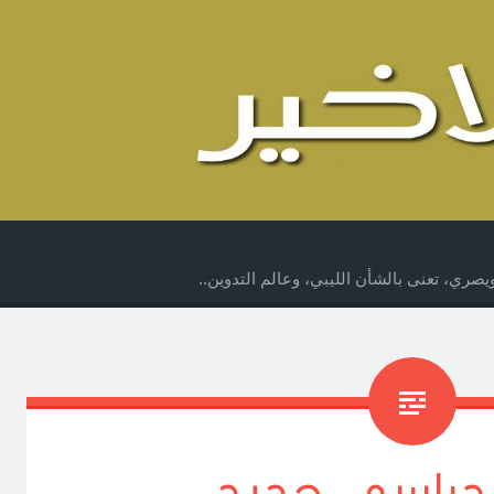
صري، تعنى بالشأن الليبي، وعالم التدوين..