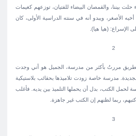
 حلت بيننا، والقمصان البيضاء للفتيان، توزعهم كغيمات
 أخيه الأصغر، ويبدو أنه في سنته الدراسية الأولى، كان
 الإسراع: (هيا هيا).
2
لطريق مررتُ بأكثر من مدرسة، الجميل هو أني وجدت
الجديدة. مدرسة خاصة زودت تلاميذها بحقائب بلاستيكية
لحمل الكتب، بدل أن يحملها التلميذ بين يديه. فأغلب
كتبهم، ربما لظنهم إن الكتب غير جاهزة.
3