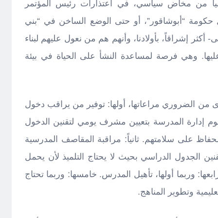
يبيا من مخاض سياسي، في اعتذارات رئيس المؤتمر
 حكومة “أبوشاقور”، أو حتى الوضع الساخن في “بني
ى- أكثر إشراقاً، بأولادنا، وأنهم هم من نعول عليهم لبناء
 عليها. وهي فرصة لمساعدة النشأ على الحياة في بيئة
ى من الضروري مراعاتها، أولها: توفير من يراقب دخول
قوم إدارة المدرسة بتعيين مشرف يومي لتقنين الدخول
الحفاظ على سلامتهم. ثانياً: مراقبة المقاصف المدرسية
تقنين الجدول الدراسي بحيث لا يحتاج التلميذ لأن يحمل
ن 10 كيلوجرام. رابعها: وربما أولها، تأهيل المدرس. خامسها: وربما تحتاج
يمية وتطوير المناهج.