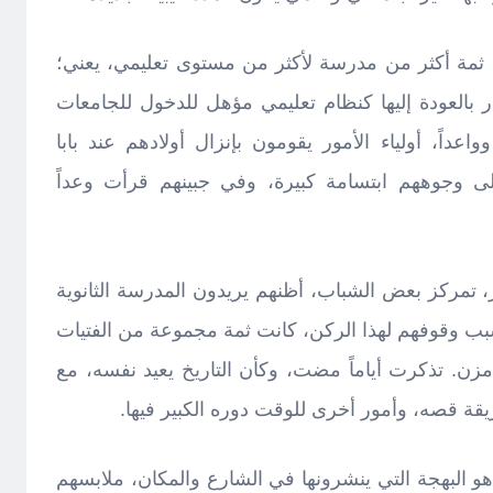
ثمة أكثر من مدرسة لأكثر من مستوى تعليمي، يعني؛
رار بالعودة إليها كنظام تعليمي مؤهل للدخول للجامعات
وواعداً، أولياء الأمور يقومون بإنزال أولادهم عند بابا
على وجوههم ابتسامة كبيرة، وفي جبينهم قرأت وعداً
ر، تمركز بعض الشباب، أظنهم يريدون المدرسة الثانوية
بب وقوفهم لهذا الركن، كانت ثمة مجموعة من الفتيات
مزن. تذكرت أياماً مضت، وكأن التاريخ يعيد نفسه، مع
قة قصه، وأمور أخرى للوقت دوره الكبير فيها.
هو البهجة التي ينشرونها في الشارع والمكان، ملابسهم