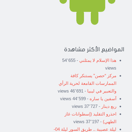
المواضيع الأكثر مشاهدة
هذا الإسلام لا يمثلني
- 54٬655
views
مركز “حصن” يستنكر كافة
الممارسات القامعة لحرية الرأي
والتعبير في ليبيا
- 46٬691 views
آسفين يا ساره
- 44٬599 views
ربع دينار
- 37٬727 views
احذرو التقليد (إسطوانات غاز
الطهي)
- 37٬197 views
ليلة عصيبة .. طريق السور ليلة 04-