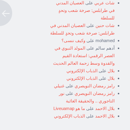
شات عربي
على
العصيان المدني
في طرابلس: صرخة شعب وتحدٍ
للسلطة
شات حنين
على
العصيان المدني في
طرابلس: صرخة شعب وتحدٍ للسلطة
mohamed
على
وكيف ننسى؟
أدهم سالم
على
المولد النبوي في
العصر الرقمي: استعادة القيم
والقدوة وسط زحمة العالم الحديث
بلال
على
الذباب الإلكتروني
بلال
على
الذباب الإلكتروني
رامز رمضان النويصري
على
غنيلي
رامز رمضان النويصري
على
نور
التاجوري .. والحقيقة الغائبة
بلال الاحمد
على
ما هو Liveuamap
بلال الاحمد
على
الذباب الإلكتروني