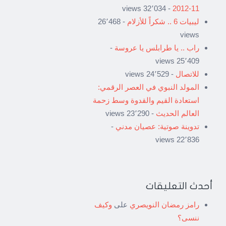
- 32٬034 views
11-2012
ليبيات 6 .. شكراً للأزلام
- 26٬468
views
راب .. يا طرابلس يا عروسة
-
25٬409 views
للاتصال
- 24٬529 views
المولد النبوي في العصر الرقمي:
استعادة القيم والقدوة وسط زحمة
العالم الحديث
- 23٬290 views
تدوينة صوتية: عصيان مدني
-
22٬836 views
أحدث التعليقات
رامز رمضان النويصري
على
وكيف
ننسى؟