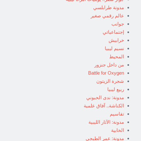
مدونة طرابلسي
عالم رقمي صغير
جوانب
إجتماعياتي
خرابيش
نسيم ليبيا
المحيط
من داخل جنزور
Battle for Oxygen
شجرة الزيتون
ربيع ليبيا
مدونة: ندى الحبوني
الكناشة.. آفاق علمية
تقاسيم
مدونة: الآثار الليبية
الخابية
مدونة: عمر الطبجي