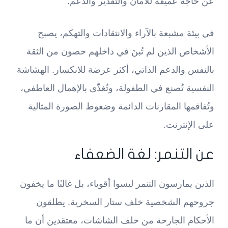
عن حاجة عميقة للأمان والتقدير والدعم.
في بيئة مشبعة بالآراء والانتقادات والتهكم، يصبح
الأشخاص الذين لم تُبنَ في داخلهم حصون من الثقة
بالنفس والدعم الذاتي، أكثر عرضة للانكسار. الهشاشة
النفسية تُصنع في الطفولة، وتُغذّى بالإهمال العاطفي،
وتُفاقمها المقارنات الدائمة وضغوط الصورة المثالية
على الإنترنت.
عن التنمر: لغة الضعفاء
الذين يمارسون التنمر ليسوا أقوياء، بل غالبًا ما يخفون
جروحهم الشخصية خلف ستار السخرية. يطلقون
الأحكام الجارحة من خلف الشاشات، معتقدين أن ما