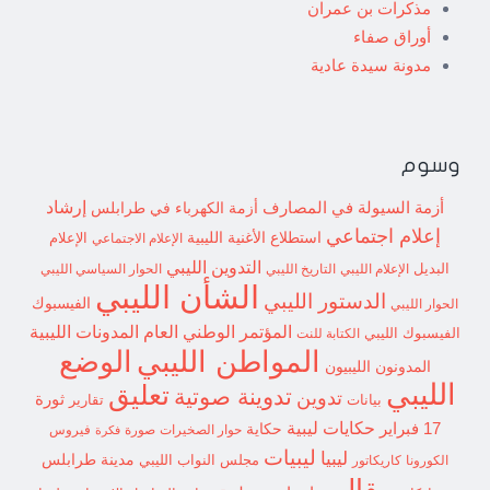
مذكرات بن عمران
أوراق صفاء
مدونة سيدة عادية
وسوم
إرشاد
أزمة السيولة في المصارف
أزمة الكهرباء في طرابلس
إعلام اجتماعي
استطلاع
الأغنية الليبية
الإعلام الاجتماعي
الإعلام
التدوين الليبي
البديل
الإعلام الليبي
التاريخ الليبي
الحوار السياسي الليبي
الشأن الليبي
الدستور الليبي
الفيسبوك
الحوار الليبي
المؤتمر الوطني العام
المدونات الليبية
الفيسبوك الليبي
الكتابة للنت
الوضع
المواطن الليبي
المدونون الليبيون
الليبي
تعليق
تدوينة صوتية
تدوين
ثورة
بيانات
تقارير
حكايات ليبية
17 فبراير
حكاية
حوار الصخيرات
صورة
فيروس
فكرة
ليبيات
ليبيا
مدينة طرابلس
مجلس النواب الليبي
الكورونا
كاريكاتور
مقال