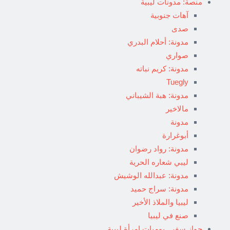
منصة: مدونات ليبية
آهات جنوبية
صدى
مدونة: أحلام البدري
صواري
مدونة: كريم نباته
Tuegly
مدونة: هبة الشيباني
مالاخير
مدونة
أبوغرارة
مدونة: رواد رضوان
ليبي شعاره الحرية
مدونة: عبدالله الوشيش
مدونة: سراج حميد
ليبيا والملاذ الأخير
صنع في ليبيا
جواز سفر.. يوميات امرأة ليبية