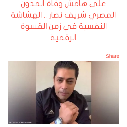
على هامش وفاة المدون
المصري شريف نصار .. الهشاشة
النفسية في زمن القسوة
الرقمية
Share