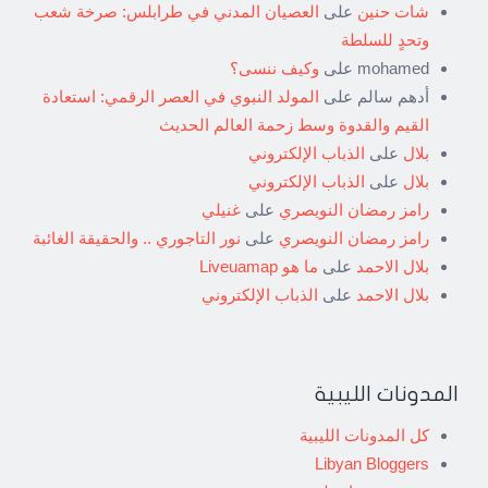
شات حنين
على
العصيان المدني في طرابلس: صرخة شعب
وتحدٍ للسلطة
mohamed
على
وكيف ننسى؟
أدهم سالم
على
المولد النبوي في العصر الرقمي: استعادة
القيم والقدوة وسط زحمة العالم الحديث
بلال
على
الذباب الإلكتروني
بلال
على
الذباب الإلكتروني
رامز رمضان النويصري
على
غنيلي
رامز رمضان النويصري
على
نور التاجوري .. والحقيقة الغائبة
بلال الاحمد
على
ما هو Liveuamap
بلال الاحمد
على
الذباب الإلكتروني
المدونات الليبية
كل المدونات الليبية
Libyan Bloggers