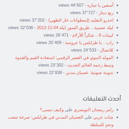
آسفين يا ساره
- 44٬607 views
ربع دينار
- 37٬727 views
احذرو التقليد (إسطوانات غاز الطهي)
- 37٬202 views
ليلة عصيبة .. طريق السور ليلة 04-11-2012
- 32٬036 views
ليبيات 6 .. شكراً للأزلام
- 26٬471 views
راب .. يا طرابلس يا عروسة
- 25٬409 views
للاتصال
- 24٬533 views
المولد النبوي في العصر الرقمي: استعادة القيم والقدوة
وسط زحمة العالم الحديث
- 23٬302 views
تدوينة صوتية: عصيان مدني
- 22٬838 views
أحدث التعليقات
رامز رمضان النويصري
على
وكيف ننسى؟
شات عربي
على
العصيان المدني في طرابلس: صرخة شعب
وتحدٍ للسلطة