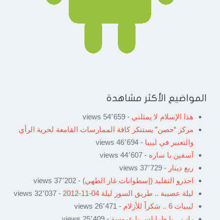
المواضيع الأكثر مشاهدة
هذا الإسلام لا يمثلني
- 54٬659 views
مركز “حصن” يستنكر كافة الممارسات القامعة لحرية الرأي
والتعبير في ليبيا
- 46٬694 views
آسفين يا ساره
- 44٬607 views
ربع دينار
- 37٬729 views
احذرو التقليد (إسطوانات غاز الطهي)
- 37٬202 views
ليلة عصيبة .. طريق السور ليلة 04-11-2012
- 32٬037 views
ليبيات 6 .. شكراً للأزلام
- 26٬471 views
راب .. يا طرابلس يا عروسة
- 25٬409 views