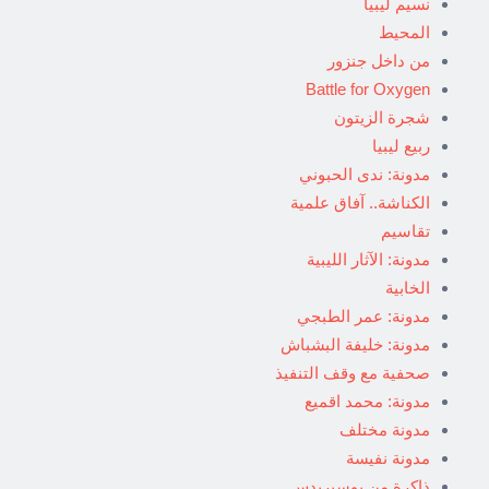
نسيم ليبيا
المحيط
من داخل جنزور
Battle for Oxygen
شجرة الزيتون
ربيع ليبيا
مدونة: ندى الحبوني
الكناشة.. آفاق علمية
تقاسيم
مدونة: الآثار الليبية
الخابية
مدونة: عمر الطبجي
مدونة: خليفة البشباش
صحفية مع وقف التنفيذ
مدونة: محمد اقميع
مدونة مختلف
مدونة نفيسة
ذاكرة من يوسبريدس