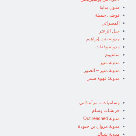
مدون بداية
فوضى جميلة
المصراتي
جبل الزعتر
مدونة بنت إبراهيم
مدونة وقفات
سلفيوم
مدونة منير
مدونة منير – الصور
مدونة: قهوة سمر
وساميات .. مرآة ذاتي
خربشات وسام
مدونة Out reached
مدونة مروان بن جبودة
مدونة شباك