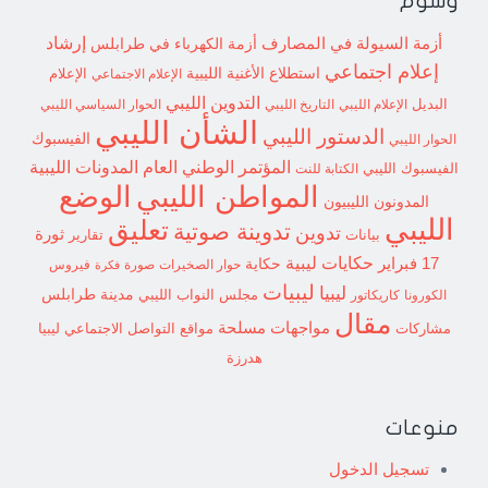
وسوم
إرشاد
أزمة السيولة في المصارف
أزمة الكهرباء في طرابلس
إعلام اجتماعي
استطلاع
الأغنية الليبية
الإعلام الاجتماعي
الإعلام
التدوين الليبي
البديل
الإعلام الليبي
التاريخ الليبي
الحوار السياسي الليبي
الشأن الليبي
الدستور الليبي
الفيسبوك
الحوار الليبي
المؤتمر الوطني العام
المدونات الليبية
الفيسبوك الليبي
الكتابة للنت
الوضع
المواطن الليبي
المدونون الليبيون
الليبي
تعليق
تدوينة صوتية
تدوين
ثورة
بيانات
تقارير
حكايات ليبية
17 فبراير
حكاية
حوار الصخيرات
صورة
فيروس
فكرة
ليبيات
ليبيا
مدينة طرابلس
مجلس النواب الليبي
الكورونا
كاريكاتور
مقال
مواجهات مسلحة
مشاركات
مواقع التواصل الاجتماعي ليبيا
هدرزة
منوعات
تسجيل الدخول