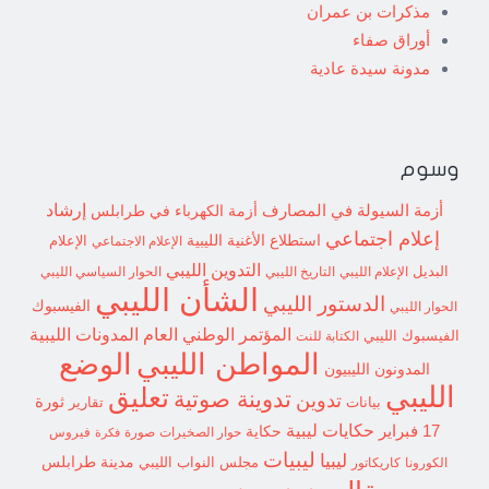
مذكرات بن عمران
أوراق صفاء
مدونة سيدة عادية
وسوم
إرشاد
أزمة السيولة في المصارف
أزمة الكهرباء في طرابلس
إعلام اجتماعي
استطلاع
الأغنية الليبية
الإعلام الاجتماعي
الإعلام
التدوين الليبي
البديل
الإعلام الليبي
التاريخ الليبي
الحوار السياسي الليبي
الشأن الليبي
الدستور الليبي
الفيسبوك
الحوار الليبي
المؤتمر الوطني العام
المدونات الليبية
الفيسبوك الليبي
الكتابة للنت
الوضع
المواطن الليبي
المدونون الليبيون
الليبي
تعليق
تدوينة صوتية
تدوين
ثورة
بيانات
تقارير
حكايات ليبية
17 فبراير
حكاية
حوار الصخيرات
صورة
فيروس
فكرة
ليبيات
ليبيا
مدينة طرابلس
مجلس النواب الليبي
الكورونا
كاريكاتور