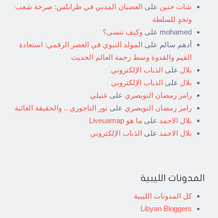
شات حنين
على
العصيان المدني في طرابلس: صرخة شعب
وتحدٍ للسلطة
mohamed
على
وكيف ننسى؟
أدهم سالم
على
المولد النبوي في العصر الرقمي: استعادة
القيم والقدوة وسط زحمة العالم الحديث
بلال
على
الذباب الإلكتروني
بلال
على
الذباب الإلكتروني
رامز رمضان النويصري
على
غنيلي
رامز رمضان النويصري
على
نور التاجوري .. والحقيقة الغائبة
بلال الاحمد
على
ما هو Liveuamap
بلال الاحمد
على
الذباب الإلكتروني
المدونات الليبية
كل المدونات الليبية
Libyan Bloggers