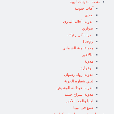
منصة: مدونات ليبية
آهات جنوبية
صدى
مدونة: أحلام البدري
صواري
مدونة: كريم نباته
Tuegly
مدونة: هبة الشيباني
مالاخير
مدونة
أبوغرارة
مدونة: رواد رضوان
ليبي شعاره الحرية
مدونة: عبدالله الوشيش
مدونة: سراج حميد
ليبيا والملاذ الأخير
صنع في ليبيا