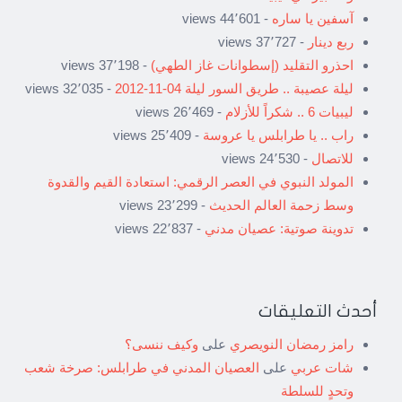
آسفين يا ساره
- 44٬601 views
ربع دينار
- 37٬727 views
احذرو التقليد (إسطوانات غاز الطهي)
- 37٬198 views
ليلة عصيبة .. طريق السور ليلة 04-11-2012
- 32٬035 views
ليبيات 6 .. شكراً للأزلام
- 26٬469 views
راب .. يا طرابلس يا عروسة
- 25٬409 views
للاتصال
- 24٬530 views
المولد النبوي في العصر الرقمي: استعادة القيم والقدوة
وسط زحمة العالم الحديث
- 23٬299 views
تدوينة صوتية: عصيان مدني
- 22٬837 views
أحدث التعليقات
رامز رمضان النويصري
على
وكيف ننسى؟
شات عربي
على
العصيان المدني في طرابلس: صرخة شعب
وتحدٍ للسلطة