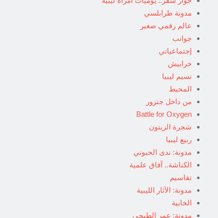
جواز سفر.. يوميات امرأة ليبية
مدونة طرابلسي
عالم رقمي صغير
جوانب
إجتماعياتي
خرابيش
نسيم ليبيا
المحيط
من داخل جنزور
Battle for Oxygen
شجرة الزيتون
ربيع ليبيا
مدونة: ندى الحبوني
الكناشة.. آفاق علمية
تقاسيم
مدونة: الآثار الليبية
الخابية
مدونة: عمر الطبجي