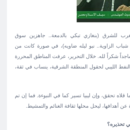
غرب للشرق (بنغازي تبكي بالدمعة.. جاهزين سوق
شباب الزاوية.. نبو ليله ضاويه)، في صورة كانت من
اجداً شكراً لله. خلال التحرير، عرفت المناطق المحررة
وكان النفط الليبي لحقول المنطقة الشرقية، ينساب في ثقة،
قلاه تحقق، وإن ليبيا تسير كما في النبوءة. فما إن تم
ن أهدافها، ليحل محلها ثقافة الغنائم والتمشيط.
ي تحذيره؟