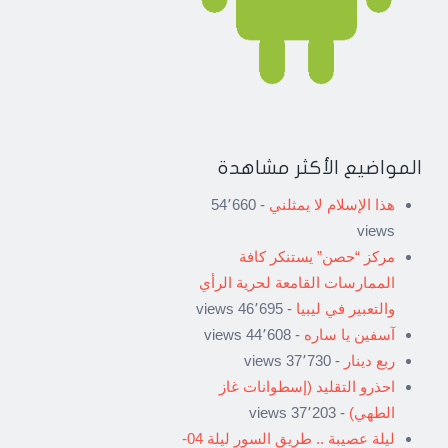
المواضيع الأكثر مشاهدة
هذا الإسلام لا يمثلني
- 54٬660
views
مركز “حصن” يستنكر كافة
الممارسات القامعة لحرية الرأي
والتعبير في ليبيا
- 46٬695 views
آسفين يا ساره
- 44٬608 views
ربع دينار
- 37٬730 views
احذرو التقليد (إسطوانات غاز
الطهي)
- 37٬203 views
ليلة عصيبة .. طريق السور ليلة 04-