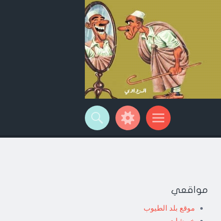
مواقعي
موقع بلد الطيوب
خربشات