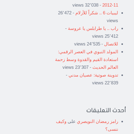
- 32٬038 views
11-2012
ليبيات 6 .. شكراً للأزلام
- 26٬472
views
راب .. يا طرابلس يا عروسة
-
25٬412 views
للاتصال
- 24٬535 views
المولد النبوي في العصر الرقمي:
استعادة القيم والقدوة وسط زحمة
العالم الحديث
- 23٬307 views
تدوينة صوتية: عصيان مدني
-
22٬839 views
أحدث التعليقات
رامز رمضان النويصري
على
وكيف
ننسى؟