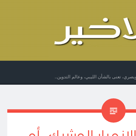
صري، تعنى بالشأن الليبي، وعالم التدوين..