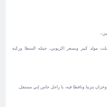
ن-.
 مولد كبير وبسعر اكزيوني، جبتله السطا وركبه
، وخزان بنزينا ونافطا فيه، يا راجل حاس إني مستقل.