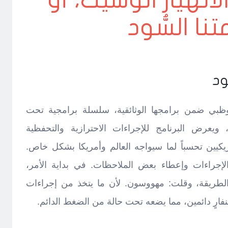
يات 14.. الانهيار الوشيك، أو
تنا السُّود
ود
وظبي ضمن برامجها الوثائقية، سلسلة برامجية تحت
 ويعرض البرنامج للإجراءات الاحترازية والتحفظية
ريكيين تحسباً لما سيواجه العالم وأمريكا بشكل خاص.
إجراءات وإعطاء بعض الملاحظات. في بداية الأمر،
لطريقة، وقلت: مهووسون. لأن ما يتخذ من إجراءات
ارٍ دائمين، مما يضعه تحت حالة من الضغط الدائم.