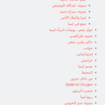
مدونة: عبدالله الوشيش
مدونة: سراج حميد
ليبيا والملاذ الأخير
صنع في ليبيا
جواز سفر.. يوميات امرأة ليبية
مدونة طرابلسي
عالم رقمي صغير
جوانب
إجتماعياتي
خرابيش
نسيم ليبيا
المحيط
من داخل جنزور
Battle for Oxygen
شجرة الزيتون
ربيع ليبيا
مدونة: ندى الحبوني