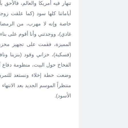
تنهار فيه أمريكا والعالم، فالأح
أياماتنا كلها سود (كما علقت زوجت
خاصة وإنه لا مهرب، من الرمضاء
غادي)، ووجدتني وأنا أقوم على بنا
المميزة، فقمت على تجهيز مخزن 
(فسكية)، خزاني وقود (بنزينا ون
الفخاخ حول البيت، منظومة دفاع آ
وضعت خطة إخلاء ونستعد للتمرن 
منتظراً الموسم الجديد بعد الانته
الأسود).