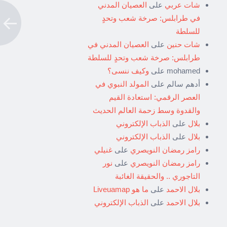
شات عربي
على
العصيان المدني
في طرابلس: صرخة شعب وتحدٍ
للسلطة
شات حنين
على
العصيان المدني في
طرابلس: صرخة شعب وتحدٍ للسلطة
mohamed
على
وكيف ننسى؟
أدهم سالم
على
المولد النبوي في
العصر الرقمي: استعادة القيم
والقدوة وسط زحمة العالم الحديث
بلال
على
الذباب الإلكتروني
بلال
على
الذباب الإلكتروني
رامز رمضان النويصري
على
غنيلي
رامز رمضان النويصري
على
نور
التاجوري .. والحقيقة الغائبة
بلال الاحمد
على
ما هو Liveuamap
بلال الاحمد
على
الذباب الإلكتروني