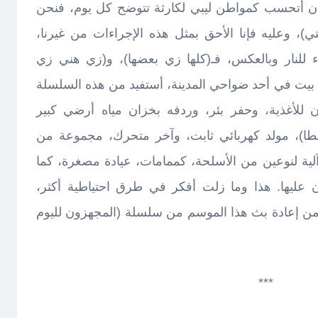
ق بأن أتحسب كمواطن ليبي لكارثة تتوضح كل يوم، فنحن
ي)، وعليه فإنا الأحق بمثل هذه الإجراءات من غيرنا،
 للنار وبالعكس، فـ(كلها زي بعضها)، و(زي هني زي
ء بيت في أحد ضواحي المدينة، أستفيد من هذه السلسلة
للأغذية، وحفر بئر، وردفه بخزان مياه أرضي كبير
افطا)، مولد كهربائي ثابت، وآخر متحرك، مجموعة من
لية لنوعين من الأسلحة، كممامات، عيادة مصغرة، كما
عليها. هذا وما زلت أفكر في طرق احتياطية أكثر،
اء من إعادة بث هذا الموسم من سلسلة (المجهزون لليوم
***