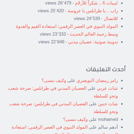
ليبيات 6 .. شكراً للأزلام
- 26٬479 views
راب .. يا طرابلس يا عروسة
- 25٬420 views
للاتصال
- 24٬539 views
المولد النبوي في العصر الرقمي: استعادة القيم والقدوة
وسط زحمة العالم الحديث
- 23٬333 views
تدوينة صوتية: عصيان مدني
- 22٬848 views
أحدث التعليقات
رامز رمضان النويصري
على
وكيف ننسى؟
شات عربي
على
العصيان المدني في طرابلس: صرخة شعب
وتحدٍ للسلطة
شات حنين
على
العصيان المدني في طرابلس: صرخة شعب
وتحدٍ للسلطة
mohamed
على
وكيف ننسى؟
أدهم سالم
على
المولد النبوي في العصر الرقمي: استعادة