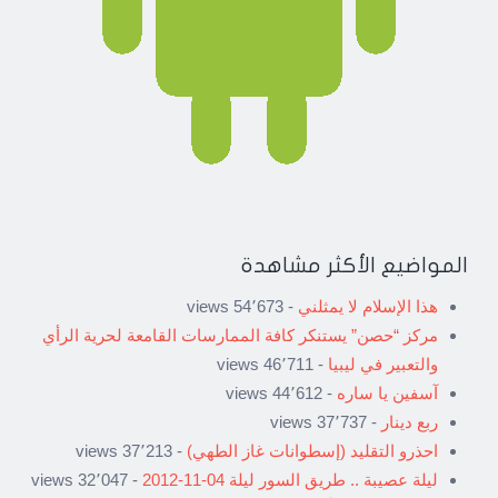
المواضيع الأكثر مشاهدة
هذا الإسلام لا يمثلني
- 54٬673 views
مركز “حصن” يستنكر كافة الممارسات القامعة لحرية الرأي
والتعبير في ليبيا
- 46٬711 views
آسفين يا ساره
- 44٬612 views
ربع دينار
- 37٬737 views
احذرو التقليد (إسطوانات غاز الطهي)
- 37٬213 views
ليلة عصيبة .. طريق السور ليلة 04-11-2012
- 32٬047 views