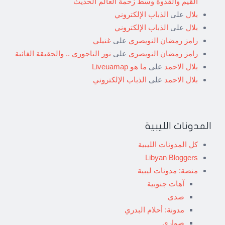
القيم والقدوة وسط زحمة العالم الحديث
بلال
على
الذباب الإلكتروني
بلال
على
الذباب الإلكتروني
رامز رمضان النويصري
على
غنيلي
رامز رمضان النويصري
على
نور التاجوري .. والحقيقة الغائبة
بلال الاحمد
على
ما هو Liveuamap
بلال الاحمد
على
الذباب الإلكتروني
المدونات الليبية
كل المدونات الليبية
Libyan Bloggers
منصة: مدونات ليبية
آهات جنوبية
صدى
مدونة: أحلام البدري
صواري