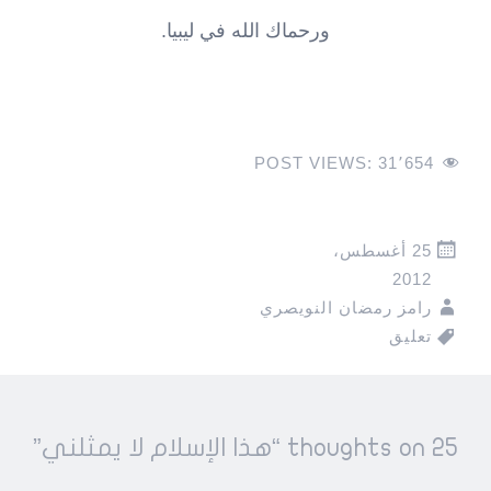
ورحماك الله في ليبيا.
POST VIEWS:
31٬654
25 أغسطس،
2012
رامز رمضان النويصري
تعليق
Pos
25 thoughts on “
هذا الإسلام لا يمثلني
”
navigatio