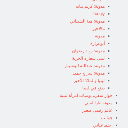
مدونة: كريم نباته
Tuegly
مدونة: هبة الشيباني
مالاخير
مدونة
أبوغرارة
مدونة: رواد رضوان
ليبي شعاره الحرية
مدونة: عبدالله الوشيش
مدونة: سراج حميد
ليبيا والملاذ الأخير
صنع في ليبيا
جواز سفر.. يوميات امرأة ليبية
مدونة طرابلسي
عالم رقمي صغير
جوانب
إجتماعياتي