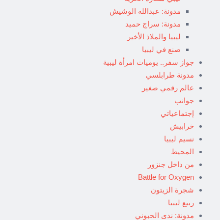
مدونة: عبدالله الوشيش
مدونة: سراج حميد
ليبيا والملاذ الأخير
صنع في ليبيا
جواز سفر.. يوميات امرأة ليبية
مدونة طرابلسي
عالم رقمي صغير
جوانب
إجتماعياتي
خرابيش
نسيم ليبيا
المحيط
من داخل جنزور
Battle for Oxygen
شجرة الزيتون
ربيع ليبيا
مدونة: ندى الحبوني