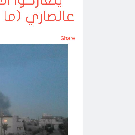
يتعاركوا الا
عالصاري (ما
Share