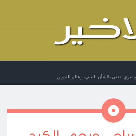
صري، تعنى بالشأن الليبي، وعالم التدوين..
ملاحظة