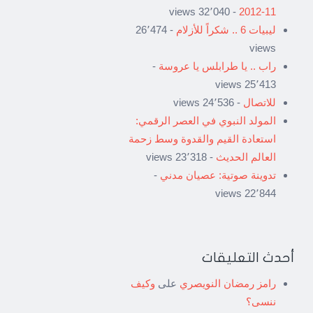
- 32٬040 views
11-2012
ليبيات 6 .. شكراً للأزلام
- 26٬474
views
راب .. يا طرابلس يا عروسة
-
25٬413 views
للاتصال
- 24٬536 views
المولد النبوي في العصر الرقمي:
استعادة القيم والقدوة وسط زحمة
العالم الحديث
- 23٬318 views
تدوينة صوتية: عصيان مدني
-
22٬844 views
أحدث التعليقات
رامز رمضان النويصري
على
وكيف
ننسى؟