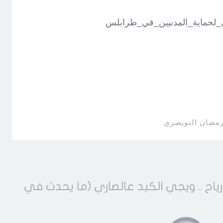
_لحماية_المدنيين_في_طرابلس
رمضان النويصري
ارياح .. ويجي الكيد عالصاري (ما يحدث في