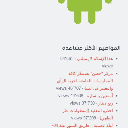
المواضيع الأكثر مشاهدة
هذا الإسلام لا يمثلني
- 54٬661
views
مركز “حصن” يستنكر كافة
الممارسات القامعة لحرية الرأي
والتعبير في ليبيا
- 46٬707 views
آسفين يا ساره
- 44٬608 views
ربع دينار
- 37٬730 views
احذرو التقليد (إسطوانات غاز
الطهي)
- 37٬209 views
ليلة عصيبة .. طريق السور ليلة 04-