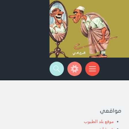
مواقعي
موقع بلد الطيوب
خربشات