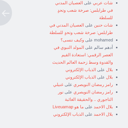
شات عربي
على
العصيان المدني
في طرابلس: صرخة شعب وتحدٍ
للسلطة
شات حنين
على
العصيان المدني في
طرابلس: صرخة شعب وتحدٍ للسلطة
mohamed
على
وكيف ننسى؟
أدهم سالم
على
المولد النبوي في
العصر الرقمي: استعادة القيم
والقدوة وسط زحمة العالم الحديث
بلال
على
الذباب الإلكتروني
بلال
على
الذباب الإلكتروني
رامز رمضان النويصري
على
غنيلي
رامز رمضان النويصري
على
نور
التاجوري .. والحقيقة الغائبة
بلال الاحمد
على
ما هو Liveuamap
بلال الاحمد
على
الذباب الإلكتروني