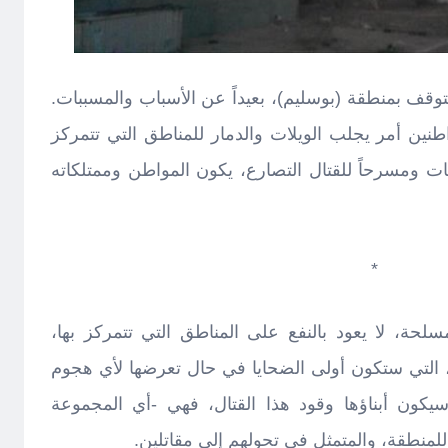
وقف بمنطقة (بوسليم)، بعيداً عن الأسباب والمسببات.
ين أمر يجلب الويلات والدمار للمناطق التي تتمركز
هات ومسرحاً للقتال التصارع، يكون المواطن وممتلكاته
*
حة، لا يعود بالنفع على المناطق التي تتمركز بها،
 التي ستكون أولى الضحايا في حال تعرضها لأي هجوم
يكون أبناؤها وقود هذا القتال، فهي -أي المجموعة
لمنطقة، والمتمثل في تحولهم إلى مقاتلين.