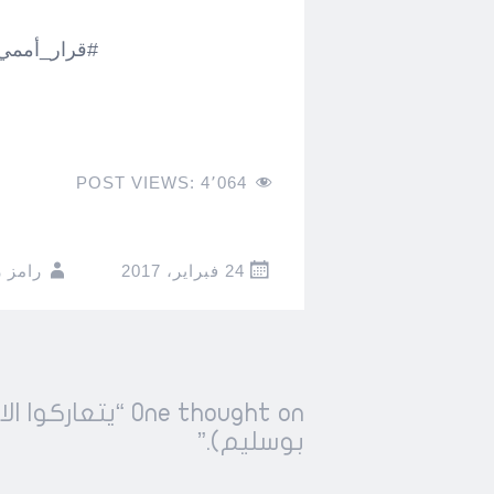
#قرار_أممي
POST VIEWS:
4٬064
24 فبراير، 2017
رامز 
Post
One thought on “
يتعاركوا ال
←
→
navigation
بوسليم).
”