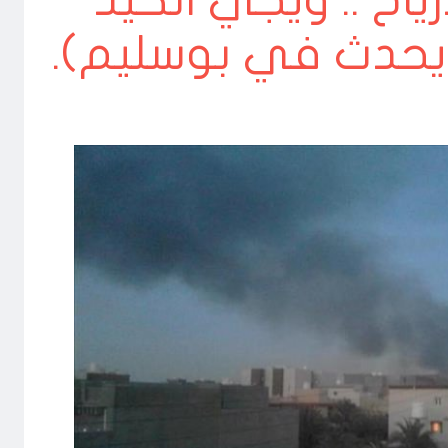
رياح .. ويجي الكيد
 يحدث في بوسليم).