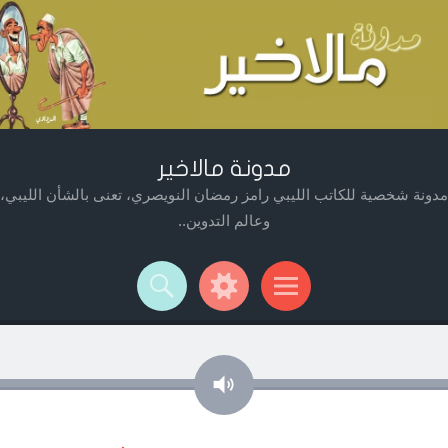
مدونة مالاخير
مدونة شخصية للكاتب الليبي رامز رمضان النويصري، تعنى بالشأن الليبي،
وعالم التدوين..
Widget
Searc
Men
صوت