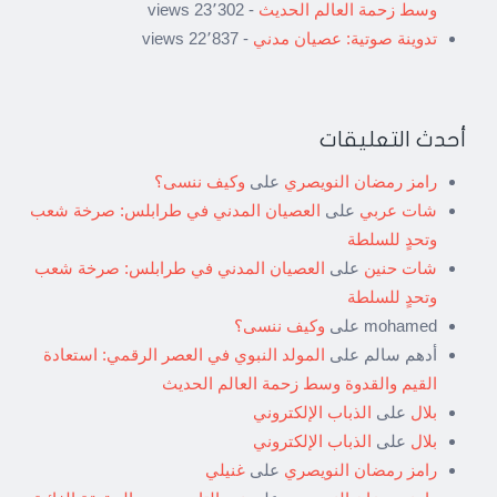
وسط زحمة العالم الحديث
- 23٬302 views
تدوينة صوتية: عصيان مدني
- 22٬837 views
أحدث التعليقات
رامز رمضان النويصري
على
وكيف ننسى؟
شات عربي
على
العصيان المدني في طرابلس: صرخة شعب
وتحدٍ للسلطة
شات حنين
على
العصيان المدني في طرابلس: صرخة شعب
وتحدٍ للسلطة
mohamed
على
وكيف ننسى؟
أدهم سالم
على
المولد النبوي في العصر الرقمي: استعادة
القيم والقدوة وسط زحمة العالم الحديث
بلال
على
الذباب الإلكتروني
بلال
على
الذباب الإلكتروني
رامز رمضان النويصري
على
غنيلي