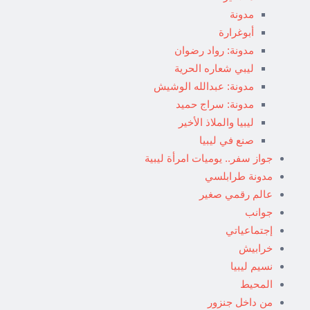
مدونة
أبوغرارة
مدونة: رواد رضوان
ليبي شعاره الحرية
مدونة: عبدالله الوشيش
مدونة: سراج حميد
ليبيا والملاذ الأخير
صنع في ليبيا
جواز سفر.. يوميات امرأة ليبية
مدونة طرابلسي
عالم رقمي صغير
جوانب
إجتماعياتي
خرابيش
نسيم ليبيا
المحيط
من داخل جنزور