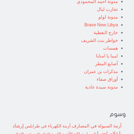
مدونة أحمد المحمودي
تجارب ليال
مدونة لولو
Brave New Libya
خارج التغطية
خواطر بنت الشريف
همسات
ليبيا يا امنايا
أصابع المطر
مذكرات بن عمران
أوراق صفاء
مدونة سيدة عادية
وسوم
إرشاد
أزمة السيولة في المصارف
أزمة الكهرباء في طرابلس
إعلام اجتماعي
استطلاع
الأغنية الليبية