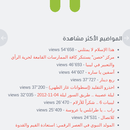
المواضيع الأكثر مشاهدة
هذا الإسلام لا يمثلني
- 54٬658 views
مركز “حصن” يستنكر كافة الممارسات القامعة لحرية الرأي
والتعبير في ليبيا
- 46٬693 views
آسفين يا ساره
- 44٬607 views
ربع دينار
- 37٬727 views
احذرو التقليد (إسطوانات غاز الطهي)
- 37٬200 views
ليلة عصيبة .. طريق السور ليلة 04-11-2012
- 32٬035 views
ليبيات 6 .. شكراً للأزلام
- 26٬470 views
راب .. يا طرابلس يا عروسة
- 25٬409 views
للاتصال
- 24٬531 views
المولد النبوي في العصر الرقمي: استعادة القيم والقدوة