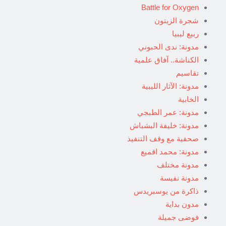
Battle for Oxygen
شجرة الزيتون
ربيع ليبيا
مدونة: ندى الحبوني
الكناشة.. آفاق علمية
تقاسيم
مدونة: الآثار الليبية
الخابية
مدونة: عمر الطبجي
مدونة: خليفة البشباش
صحفية مع وقف التنفيذ
مدونة: محمد اقميع
مدونة مختلف
مدونة نفيسة
ذاكرة من يوسبريدس
مدون بداية
فوضى جميلة