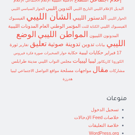
الإعلام الاجتماعي
الإعلام
التدوين الليبي
البديل
الإعلام الليبي
التاريخ الليبي
الحوار السياسي الليبي
الشأن الليبي
الدستور الليبي
الفيسبوك
الحوار الليبي
المؤتمر الوطني العام
المدونات الليبية
الفيسبوك الليبي
الكتابة للنت
الوضع
المواطن الليبي
المدونون الليبيون
الليبي
تعليق
تدوينة صوتية
تدوين
ثورة
بيانات
تقارير
حكايات ليبية
17 فبراير
حكاية
حوار الصخيرات
صورة
فيروس
فكرة
ليبيات
ليبيا
مدينة طرابلس
مجلس النواب الليبي
الكورونا
كاريكاتور
مقال
مواجهات مسلحة
مشاركات
مواقع التواصل الاجتماعي ليبيا
هدرزة
منوعات
تسجيل الدخول
خلاصات Feed الإدخالات
خلاصة التعليقات
WordPress.org