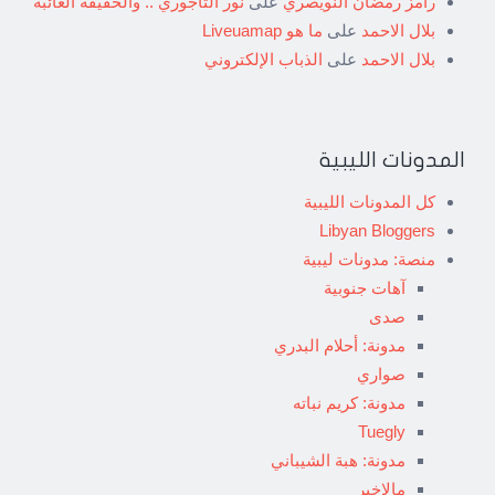
رامز رمضان النويصري
على
نور التاجوري .. والحقيقة الغائبة
بلال الاحمد
على
ما هو Liveuamap
بلال الاحمد
على
الذباب الإلكتروني
المدونات الليبية
كل المدونات الليبية
Libyan Bloggers
منصة: مدونات ليبية
آهات جنوبية
صدى
مدونة: أحلام البدري
صواري
مدونة: كريم نباته
Tuegly
مدونة: هبة الشيباني
مالاخير