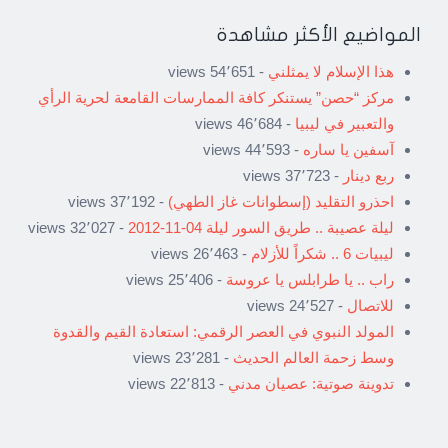
المواضيع الأكثر مشاهدة
هذا الإسلام لا يمثلني
- 54٬651 views
مركز “حصن” يستنكر كافة الممارسات القامعة لحرية الرأي
والتعبير في ليبيا
- 46٬684 views
آسفين يا ساره
- 44٬593 views
ربع دينار
- 37٬723 views
احذرو التقليد (إسطوانات غاز الطهي)
- 37٬192 views
ليلة عصيبة .. طريق السور ليلة 04-11-2012
- 32٬027 views
ليبيات 6 .. شكراً للأزلام
- 26٬463 views
راب .. يا طرابلس يا عروسة
- 25٬406 views
للاتصال
- 24٬527 views
المولد النبوي في العصر الرقمي: استعادة القيم والقدوة
وسط زحمة العالم الحديث
- 23٬281 views
تدوينة صوتية: عصيان مدني
- 22٬813 views