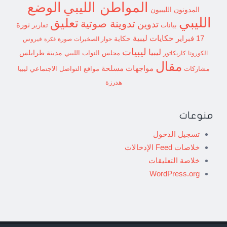
الوضع
المواطن الليبي
المدونون الليبيون
الليبي
تعليق
تدوينة صوتية
تدوين
ثورة
بيانات
تقارير
حكايات ليبية
17 فبراير
حكاية
حوار الصخيرات
صورة
فيروس
فكرة
ليبيات
ليبيا
مدينة طرابلس
مجلس النواب الليبي
الكورونا
كاريكاتور
مقال
مواجهات مسلحة
مشاركات
مواقع التواصل الاجتماعي ليبيا
هدرزة
منوعات
تسجيل الدخول
خلاصات Feed الإدخالات
خلاصة التعليقات
WordPress.org