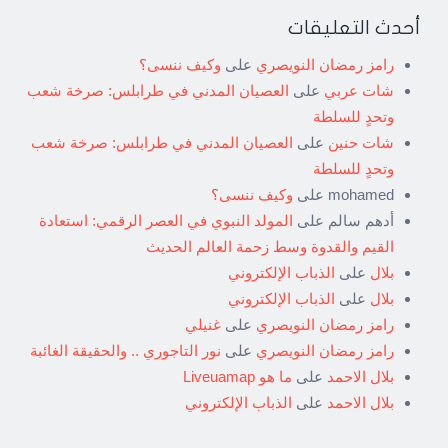
أحدث التعليقات
رامز رمضان النويصري
على
وكيف ننسى؟
شات عربي
على
العصيان المدني في طرابلس: صرخة شعب
وتحدٍ للسلطة
شات حنين
على
العصيان المدني في طرابلس: صرخة شعب
وتحدٍ للسلطة
mohamed
على
وكيف ننسى؟
أدهم سالم
على
المولد النبوي في العصر الرقمي: استعادة
القيم والقدوة وسط زحمة العالم الحديث
بلال
على
الذباب الإلكتروني
بلال
على
الذباب الإلكتروني
رامز رمضان النويصري
على
غنيلي
رامز رمضان النويصري
على
نور التاجوري .. والحقيقة الغائبة
بلال الاحمد
على
ما هو Liveuamap
بلال الاحمد
على
الذباب الإلكتروني