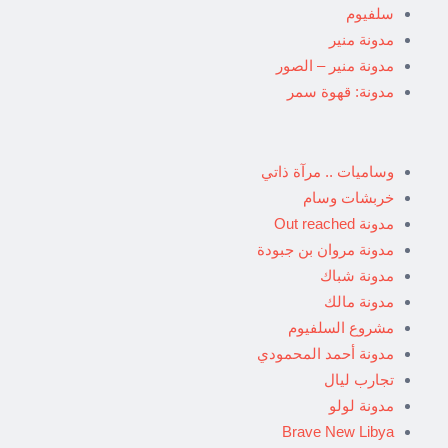
سلفيوم
مدونة منير
مدونة منير – الصور
مدونة: قهوة سمر
وساميات .. مرآة ذاتي
خربشات وسام
مدونة Out reached
مدونة مروان بن جبودة
مدونة شباك
مدونة مالك
مشروع السلفيوم
مدونة أحمد المحمودي
تجارب ليال
مدونة لولو
Brave New Libya