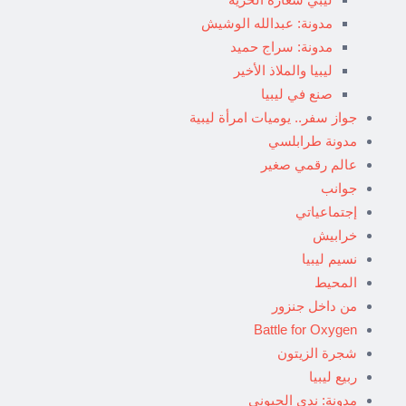
مدونة: عبدالله الوشيش
مدونة: سراج حميد
ليبيا والملاذ الأخير
صنع في ليبيا
جواز سفر.. يوميات امرأة ليبية
مدونة طرابلسي
عالم رقمي صغير
جوانب
إجتماعياتي
خرابيش
نسيم ليبيا
المحيط
من داخل جنزور
Battle for Oxygen
شجرة الزيتون
ربيع ليبيا
مدونة: ندى الحبوني