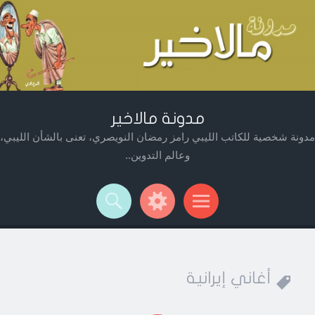
مدونة مالاخير
مدونة شخصية للكاتب الليبي رامز رمضان النويصري، تعنى بالشأن الليبي،
وعالم التدوين..
Widget
Searc
Men
أغاني إيرانية