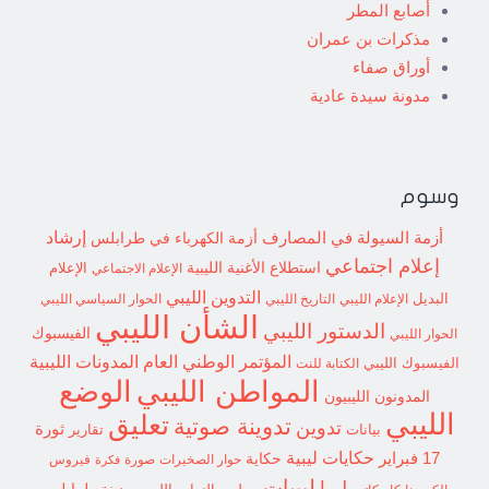
أصابع المطر
مذكرات بن عمران
أوراق صفاء
مدونة سيدة عادية
وسوم
إرشاد
أزمة السيولة في المصارف
أزمة الكهرباء في طرابلس
إعلام اجتماعي
استطلاع
الأغنية الليبية
الإعلام الاجتماعي
الإعلام
التدوين الليبي
البديل
الإعلام الليبي
التاريخ الليبي
الحوار السياسي الليبي
الشأن الليبي
الدستور الليبي
الفيسبوك
الحوار الليبي
المؤتمر الوطني العام
المدونات الليبية
الفيسبوك الليبي
الكتابة للنت
الوضع
المواطن الليبي
المدونون الليبيون
الليبي
تعليق
تدوينة صوتية
تدوين
ثورة
بيانات
تقارير
حكايات ليبية
17 فبراير
حكاية
حوار الصخيرات
صورة
فيروس
فكرة
ليبيات
ليبيا