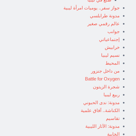
جواز سفر.. يوميات امرأة ليبية
مدونة طرابلسي
عالم رقمي صغير
جوانب
إجتماعياتي
خرابيش
نسيم ليبيا
المحيط
من داخل جنزور
Battle for Oxygen
شجرة الزيتون
ربيع ليبيا
مدونة: ندى الحبوني
الكناشة.. آفاق علمية
تقاسيم
مدونة: الآثار الليبية
الخابية