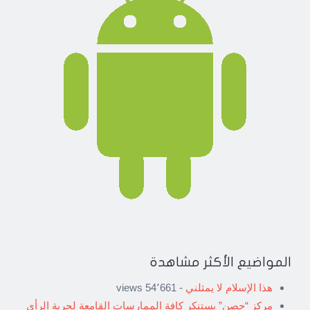
المواضيع الأكثر مشاهدة
هذا الإسلام لا يمثلني
- 54٬661 views
مركز “حصن” يستنكر كافة الممارسات القامعة لحرية الرأي