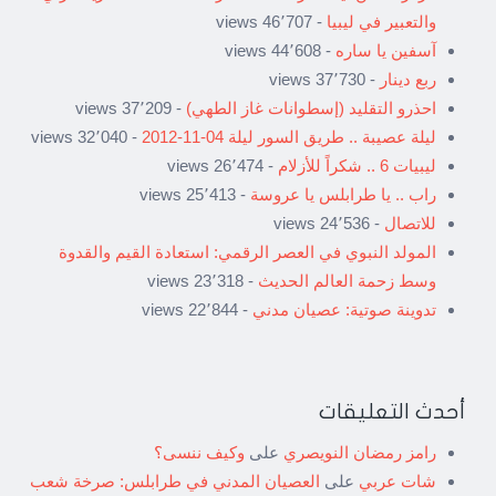
والتعبير في ليبيا
- 46٬707 views
آسفين يا ساره
- 44٬608 views
ربع دينار
- 37٬730 views
احذرو التقليد (إسطوانات غاز الطهي)
- 37٬209 views
ليلة عصيبة .. طريق السور ليلة 04-11-2012
- 32٬040 views
ليبيات 6 .. شكراً للأزلام
- 26٬474 views
راب .. يا طرابلس يا عروسة
- 25٬413 views
للاتصال
- 24٬536 views
المولد النبوي في العصر الرقمي: استعادة القيم والقدوة
وسط زحمة العالم الحديث
- 23٬318 views
تدوينة صوتية: عصيان مدني
- 22٬844 views
أحدث التعليقات
رامز رمضان النويصري
على
وكيف ننسى؟
شات عربي
على
العصيان المدني في طرابلس: صرخة شعب