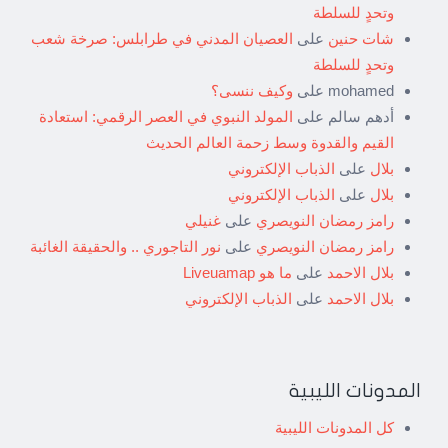
وتحدٍ للسلطة
شات حنين
على
العصيان المدني في طرابلس: صرخة شعب
وتحدٍ للسلطة
mohamed
على
وكيف ننسى؟
أدهم سالم
على
المولد النبوي في العصر الرقمي: استعادة
القيم والقدوة وسط زحمة العالم الحديث
بلال
على
الذباب الإلكتروني
بلال
على
الذباب الإلكتروني
رامز رمضان النويصري
على
غنيلي
رامز رمضان النويصري
على
نور التاجوري .. والحقيقة الغائبة
بلال الاحمد
على
ما هو Liveuamap
بلال الاحمد
على
الذباب الإلكتروني
المدونات الليبية
كل المدونات الليبية