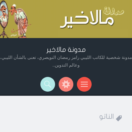
مدونة مالاخير
مدونة شخصية للكاتب الليبي رامز رمضان النويصري، تعنى بالشأن الليبي،
وعالم التدوين..
Widget
Searc
Men
الناتو