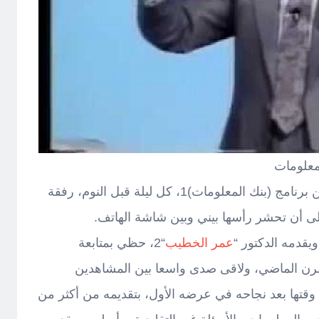
معلومات
أقوم هذه الأيام بمشاهدة حلقات من برنامج (بنك المعلومات)1، كل ليلة قبل النوم، رفقة
لى أن تحشر رأسها بيني وبين شاشة الهاتف.
يقدمه الدكتور “
عمر الخطيب
“2، حظي بمتابعة
لقرن الماضي، ولاقى صدى واسعا بين المشاهدين
عرب، خاصة بعد أن قامت (ART) وقتها بعد نجاحه في عرضه الأول، بتقديمه من أكثر من