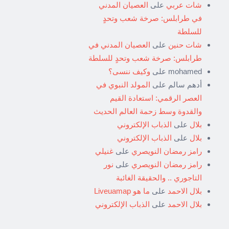
شات عربي
على
العصيان المدني
في طرابلس: صرخة شعب وتحدٍ
للسلطة
شات حنين
على
العصيان المدني في
طرابلس: صرخة شعب وتحدٍ للسلطة
mohamed
على
وكيف ننسى؟
أدهم سالم
على
المولد النبوي في
العصر الرقمي: استعادة القيم
والقدوة وسط زحمة العالم الحديث
بلال
على
الذباب الإلكتروني
بلال
على
الذباب الإلكتروني
رامز رمضان النويصري
على
غنيلي
رامز رمضان النويصري
على
نور
التاجوري .. والحقيقة الغائبة
بلال الاحمد
على
ما هو Liveuamap
بلال الاحمد
على
الذباب الإلكتروني