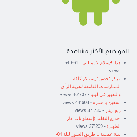
المواضيع الأكثر مشاهدة
هذا الإسلام لا يمثلني
- 54٬661
views
مركز “حصن” يستنكر كافة
الممارسات القامعة لحرية الرأي
والتعبير في ليبيا
- 46٬707 views
آسفين يا ساره
- 44٬608 views
ربع دينار
- 37٬730 views
احذرو التقليد (إسطوانات غاز
الطهي)
- 37٬209 views
ليلة عصيبة .. طريق السور ليلة 04-