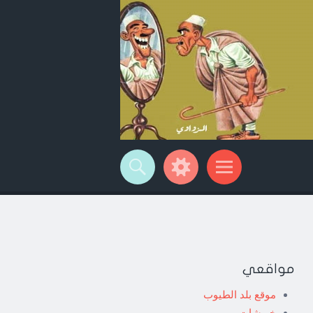
مواقعي
موقع بلد الطيوب
خربشات