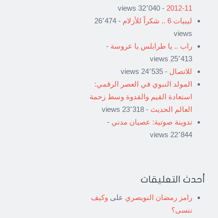
- 32٬040 views
11-2012
ليبيات 6 .. شكراً للأزلام
- 26٬474
views
راب .. يا طرابلس يا عروسة
-
25٬413 views
للاتصال
- 24٬535 views
المولد النبوي في العصر الرقمي:
استعادة القيم والقدوة وسط زحمة
العالم الحديث
- 23٬318 views
تدوينة صوتية: عصيان مدني
-
22٬844 views
أحدث التعليقات
رامز رمضان النويصري
على
وكيف
ننسى؟