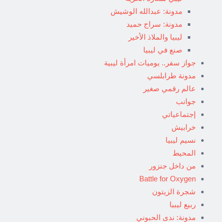
مدونة: عبدالله الوشيش
مدونة: سراج حميد
ليبيا والملاذ الأخير
صنع في ليبيا
جواز سفر.. يوميات امرأة ليبية
مدونة طرابلسي
عالم رقمي صغير
جوانب
إجتماعياتي
خرابيش
نسيم ليبيا
المحيط
من داخل جنزور
Battle for Oxygen
شجرة الزيتون
ربيع ليبيا
مدونة: ندى الحبوني