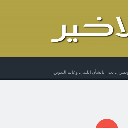
صري، تعنى بالشأن الليبي، وعالم التدوين..