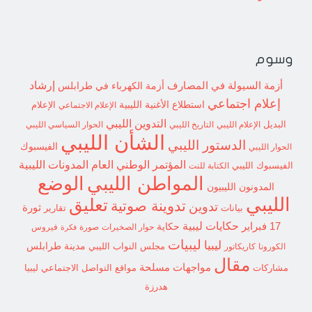
وسوم
إرشاد
أزمة السيولة في المصارف
أزمة الكهرباء في طرابلس
إعلام اجتماعي
استطلاع
الأغنية الليبية
الإعلام الاجتماعي
الإعلام
التدوين الليبي
البديل
الإعلام الليبي
التاريخ الليبي
الحوار السياسي الليبي
الشأن الليبي
الدستور الليبي
الفيسبوك
الحوار الليبي
المؤتمر الوطني العام
المدونات الليبية
الفيسبوك الليبي
الكتابة للنت
الوضع
المواطن الليبي
المدونون الليبيون
الليبي
تعليق
تدوينة صوتية
تدوين
ثورة
بيانات
تقارير
حكايات ليبية
17 فبراير
حكاية
حوار الصخيرات
صورة
فيروس
فكرة
ليبيات
ليبيا
مدينة طرابلس
مجلس النواب الليبي
الكورونا
كاريكاتور
مقال
مواجهات مسلحة
مشاركات
مواقع التواصل الاجتماعي ليبيا
هدرزة