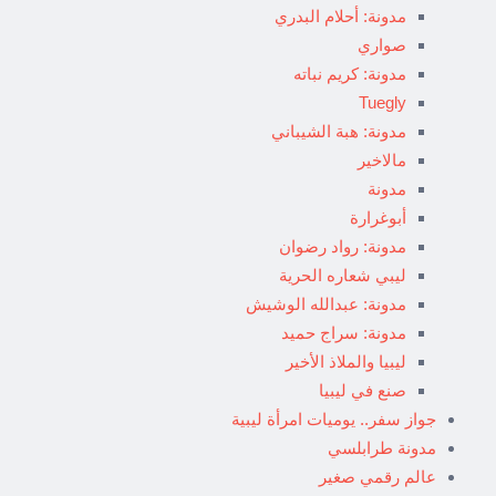
مدونة: أحلام البدري
صواري
مدونة: كريم نباته
Tuegly
مدونة: هبة الشيباني
مالاخير
مدونة
أبوغرارة
مدونة: رواد رضوان
ليبي شعاره الحرية
مدونة: عبدالله الوشيش
مدونة: سراج حميد
ليبيا والملاذ الأخير
صنع في ليبيا
جواز سفر.. يوميات امرأة ليبية
مدونة طرابلسي
عالم رقمي صغير