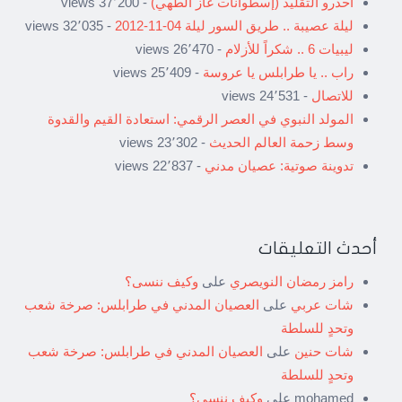
احذرو التقليد (إسطوانات غاز الطهي)
- 37٬200 views
ليلة عصيبة .. طريق السور ليلة 04-11-2012
- 32٬035 views
ليبيات 6 .. شكراً للأزلام
- 26٬470 views
راب .. يا طرابلس يا عروسة
- 25٬409 views
للاتصال
- 24٬531 views
المولد النبوي في العصر الرقمي: استعادة القيم والقدوة
وسط زحمة العالم الحديث
- 23٬302 views
تدوينة صوتية: عصيان مدني
- 22٬837 views
أحدث التعليقات
رامز رمضان النويصري
على
وكيف ننسى؟
شات عربي
على
العصيان المدني في طرابلس: صرخة شعب
وتحدٍ للسلطة
شات حنين
على
العصيان المدني في طرابلس: صرخة شعب
وتحدٍ للسلطة
mohamed
على
وكيف ننسى؟