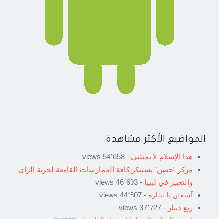
المواضيع الأكثر مشاهدة
هذا الإسلام لا يمثلني
- 54٬658 views
مركز “حصن” يستنكر كافة الممارسات القامعة لحرية الرأي
والتعبير في ليبيا
- 46٬693 views
آسفين يا ساره
- 44٬607 views
ربع دينار
- 37٬727 views