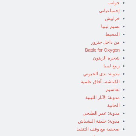
جوانب
إجتماعياتي
خرابيش
نسيم ليبيا
المحيط
من داخل جنزور
Battle for Oxygen
شجرة الزيتون
ربيع ليبيا
مدونة: ندى الحبوني
الكناشة.. آفاق علمية
تقاسيم
مدونة: الآثار الليبية
الخابية
مدونة: عمر الطبجي
مدونة: خليفة البشباش
صحفية مع وقف التنفيذ