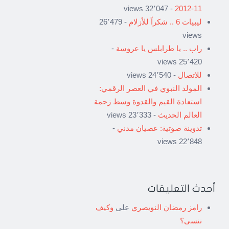
- 32٬047 views
11-2012
ليبيات 6 .. شكراً للأزلام
- 26٬479
views
راب .. يا طرابلس يا عروسة
-
25٬420 views
للاتصال
- 24٬540 views
المولد النبوي في العصر الرقمي:
استعادة القيم والقدوة وسط زحمة
العالم الحديث
- 23٬333 views
تدوينة صوتية: عصيان مدني
-
22٬848 views
أحدث التعليقات
رامز رمضان النويصري
على
وكيف
ننسى؟