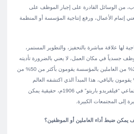
ب، من الوسائل القادرة على إجبار الموظف على
ني إتمام الأعمال، ورفع إنتاجية المؤسسة أو المنظمة
جية لها علاقة مباشرة بالتحفيز، والتطوير المستمر،
ف جسدياً في مكان العمل، لا يعني بالضرورة تأديته
لمهامه المناطة به، فالقاعدة: إن 20% من العاملين بالمؤسسة يقومون بأكثر من 50% من
 العمل المطلوب، بينما الـ80% يقومون بالباقي، هذا المبدأ الذي اكتشفه العالم
والفيلسوف الاقتصادي والعالم الاجتماعي “فيلفريدو باريتو” في 1906م، حقيقية يمكن
ة إلى المجتمعات الكبيرة.
يف يمكن ضبط أداء العاملين أو الموظفين؟