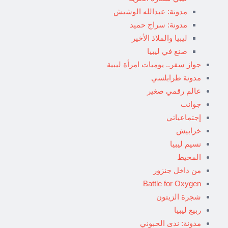
مدونة: عبدالله الوشيش
مدونة: سراج حميد
ليبيا والملاذ الأخير
صنع في ليبيا
جواز سفر.. يوميات امرأة ليبية
مدونة طرابلسي
عالم رقمي صغير
جوانب
إجتماعياتي
خرابيش
نسيم ليبيا
المحيط
من داخل جنزور
Battle for Oxygen
شجرة الزيتون
ربيع ليبيا
مدونة: ندى الحبوني