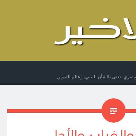
صري، تعنى بالشأن الليبي، وعالم التدوين..