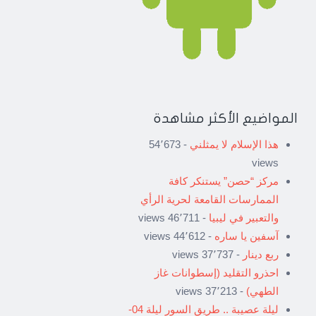
المواضيع الأكثر مشاهدة
هذا الإسلام لا يمثلني
- 54٬673
views
مركز “حصن” يستنكر كافة
الممارسات القامعة لحرية الرأي
والتعبير في ليبيا
- 46٬711 views
آسفين يا ساره
- 44٬612 views
ربع دينار
- 37٬737 views
احذرو التقليد (إسطوانات غاز
الطهي)
- 37٬213 views
ليلة عصيبة .. طريق السور ليلة 04-