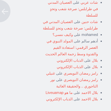
شات عربي
على
العصيان المدني
في طرابلس: صرخة شعب وتحدٍ
للسلطة
شات حنين
على
العصيان المدني في
طرابلس: صرخة شعب وتحدٍ للسلطة
mohamed
على
وكيف ننسى؟
أدهم سالم
على
المولد النبوي في
العصر الرقمي: استعادة القيم
والقدوة وسط زحمة العالم الحديث
بلال
على
الذباب الإلكتروني
بلال
على
الذباب الإلكتروني
رامز رمضان النويصري
على
غنيلي
رامز رمضان النويصري
على
نور
التاجوري .. والحقيقة الغائبة
بلال الاحمد
على
ما هو Liveuamap
بلال الاحمد
على
الذباب الإلكتروني