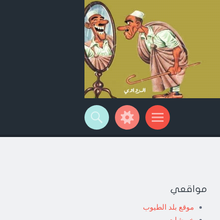
مواقعي
موقع بلد الطيوب
خربشات