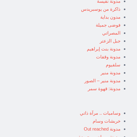
مدونة نفيسة
ذاكرة من يوسبريدس
مدون بداية
فوضى جميلة
المصراتي
جبل الزعتر
مدونة بنت إبراهيم
مدونة وقفات
سلفيوم
مدونة منير
مدونة منير – الصور
مدونة: قهوة سمر
وساميات .. مرآة ذاتي
خربشات وسام
مدونة Out reached
مدونة مروان بن جبودة