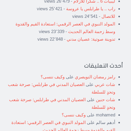
ليبيات 6 .. شكراً للأزلام
- 26٬479 views
راب .. يا طرابلس يا عروسة
- 25٬421 views
للاتصال
- 24٬541 views
المولد النبوي في العصر الرقمي: استعادة القيم والقدوة
وسط زحمة العالم الحديث
- 23٬339 views
تدوينة صوتية: عصيان مدني
- 22٬848 views
أحدث التعليقات
رامز رمضان النويصري
على
وكيف ننسى؟
شات عربي
على
العصيان المدني في طرابلس: صرخة شعب
وتحدٍ للسلطة
شات حنين
على
العصيان المدني في طرابلس: صرخة شعب
وتحدٍ للسلطة
mohamed
على
وكيف ننسى؟
أدهم سالم
على
المولد النبوي في العصر الرقمي: استعادة
القيم والقدوة وسط زحمة العالم الحديث