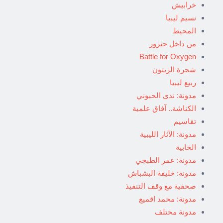
خرابيش
نسيم ليبيا
المحيط
من داخل جنزور
Battle for Oxygen
شجرة الزيتون
ربيع ليبيا
مدونة: ندى الحبوني
الكناشة.. آفاق علمية
تقاسيم
مدونة: الآثار الليبية
الخابية
مدونة: عمر الطبجي
مدونة: خليفة البشباش
صحفية مع وقف التنفيذ
مدونة: محمد اقميع
مدونة مختلف