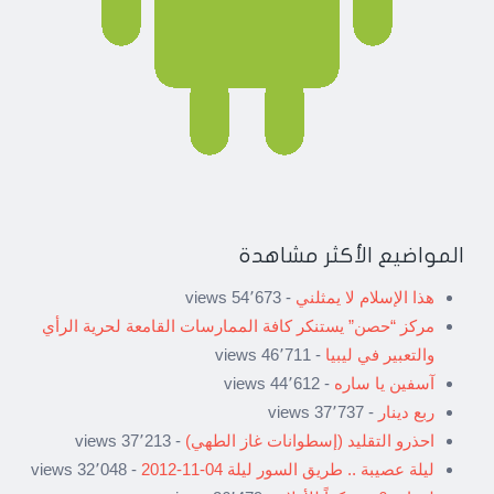
المواضيع الأكثر مشاهدة
هذا الإسلام لا يمثلني
- 54٬673 views
مركز “حصن” يستنكر كافة الممارسات القامعة لحرية الرأي
والتعبير في ليبيا
- 46٬711 views
آسفين يا ساره
- 44٬612 views
ربع دينار
- 37٬737 views
احذرو التقليد (إسطوانات غاز الطهي)
- 37٬213 views
ليلة عصيبة .. طريق السور ليلة 04-11-2012
- 32٬048 views