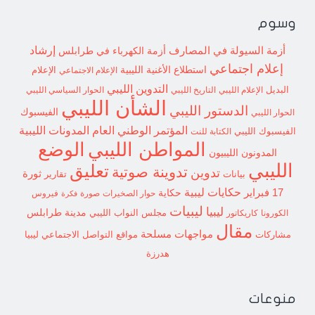
وسوم
إرشاد
أزمة السيولة في المصارف
أزمة الكهرباء في طرابلس
إعلام اجتماعي
استطلاع
الأغنية الليبية
الإعلام الاجتماعي
الإعلام
التدوين الليبي
البديل
الإعلام الليبي
التاريخ الليبي
الحوار السياسي الليبي
الشأن الليبي
الدستور الليبي
الفيسبوك
الحوار الليبي
المؤتمر الوطني العام
المدونات الليبية
الفيسبوك الليبي
الكتابة للنت
الوضع
المواطن الليبي
المدونون الليبيون
الليبي
تعليق
تدوينة صوتية
تدوين
ثورة
بيانات
تقارير
حكايات ليبية
17 فبراير
حكاية
حوار الصخيرات
صورة
فيروس
فكرة
ليبيات
ليبيا
مدينة طرابلس
مجلس النواب الليبي
الكورونا
كاريكاتور
مقال
مواجهات مسلحة
مشاركات
مواقع التواصل الاجتماعي ليبيا
هدرزة
منوعات