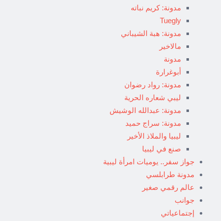
مدونة: كريم نباته
Tuegly
مدونة: هبة الشيباني
مالاخير
مدونة
أبوغرارة
مدونة: رواد رضوان
ليبي شعاره الحرية
مدونة: عبدالله الوشيش
مدونة: سراج حميد
ليبيا والملاذ الأخير
صنع في ليبيا
جواز سفر.. يوميات امرأة ليبية
مدونة طرابلسي
عالم رقمي صغير
جوانب
إجتماعياتي