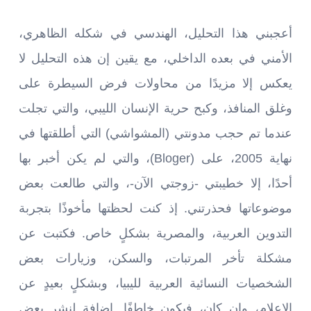
أعجبني هذا التحليل، الهندسي في شكله الظاهري،
الأمني في بعده الداخلي، مع يقين إن هذه التحليل لا
يعكس إلا مزيدًا من محاولات فرض السيطرة على
وغلق المنافذ، وكبح حرية الإنسان الليبي، والتي تجلت
عندما تم حجب مدونتي (المشواشي) التي أطلقتها في
نهاية 2005، على (Bloger)، والتي لم يكن أخبر بها
أحدًا، إلا خطيبتي -زوجتي الآن-، والتي طالعت بعض
موضوعاتها فحذرتني. إذ كنت لحظتها مأخوذًا بتجربة
التدوين العربية، والمصرية بشكلٍ خاص. فكتبت عن
مشكلة تأخر المرتبات، والسكن، وزيارات بعض
الشخصيات النسائية العربية لليبيا، وبشكلٍ بعيدٍ عن
الإعلام، وإن كان، فيكون خاطفًا. إضافة لنشر بعض