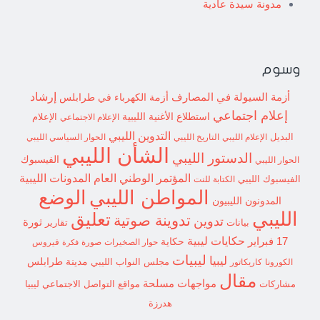
مدونة سيدة عادية
وسوم
إرشاد
أزمة السيولة في المصارف
أزمة الكهرباء في طرابلس
إعلام اجتماعي
استطلاع
الأغنية الليبية
الإعلام الاجتماعي
الإعلام
التدوين الليبي
البديل
الإعلام الليبي
التاريخ الليبي
الحوار السياسي الليبي
الشأن الليبي
الدستور الليبي
الفيسبوك
الحوار الليبي
المؤتمر الوطني العام
المدونات الليبية
الفيسبوك الليبي
الكتابة للنت
الوضع
المواطن الليبي
المدونون الليبيون
الليبي
تعليق
تدوينة صوتية
تدوين
ثورة
بيانات
تقارير
حكايات ليبية
17 فبراير
حكاية
حوار الصخيرات
صورة
فيروس
فكرة
ليبيات
ليبيا
مدينة طرابلس
مجلس النواب الليبي
الكورونا
كاريكاتور
مقال
مواجهات مسلحة
مشاركات
مواقع التواصل الاجتماعي ليبيا
هدرزة