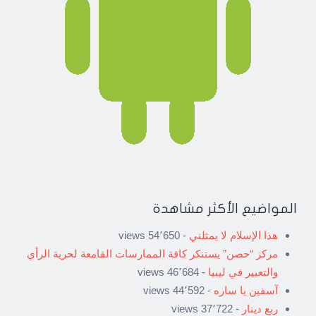
المواضيع الأكثر مشاهدة
هذا الإسلام لا يمثلني
- 54٬650 views
مركز “حصن” يستنكر كافة الممارسات القامعة لحرية الرأي
والتعبير في ليبيا
- 46٬684 views
آسفين يا ساره
- 44٬592 views
ربع دينار
- 37٬722 views