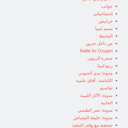
جوانب
إجتماعياتي
خرابيش
نسيم ليبيا
المحيط
من داخل جنزور
Battle for Oxygen
شجرة الزيتون
ربيع ليبيا
مدونة: ندى الحبوني
الكناشة.. آفاق علمية
تقاسيم
مدونة: الآثار الليبية
الخابية
مدونة: عمر الطبجي
مدونة: خليفة البشباش
صحفية مع وقف التنفيذ