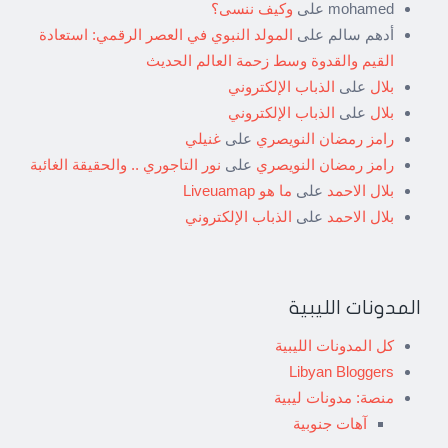
mohamed
على
وكيف ننسى؟
أدهم سالم
على
المولد النبوي في العصر الرقمي: استعادة
القيم والقدوة وسط زحمة العالم الحديث
بلال
على
الذباب الإلكتروني
بلال
على
الذباب الإلكتروني
رامز رمضان النويصري
على
غنيلي
رامز رمضان النويصري
على
نور التاجوري .. والحقيقة الغائبة
بلال الاحمد
على
ما هو Liveuamap
بلال الاحمد
على
الذباب الإلكتروني
المدونات الليبية
كل المدونات الليبية
Libyan Bloggers
منصة: مدونات ليبية
آهات جنوبية