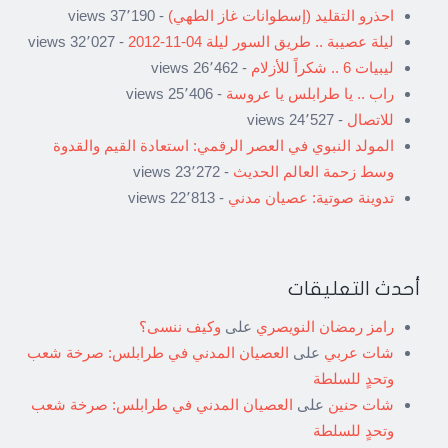
احذرو التقليد (إسطوانات غاز الطهي)
- 37٬190 views
ليلة عصيبة .. طريق السور ليلة 04-11-2012
- 32٬027 views
ليبيات 6 .. شكراً للأزلام
- 26٬462 views
راب .. يا طرابلس يا عروسة
- 25٬406 views
للاتصال
- 24٬527 views
المولد النبوي في العصر الرقمي: استعادة القيم والقدوة
وسط زحمة العالم الحديث
- 23٬272 views
تدوينة صوتية: عصيان مدني
- 22٬813 views
أحدث التعليقات
رامز رمضان النويصري
على
وكيف ننسى؟
شات عربي
على
العصيان المدني في طرابلس: صرخة شعب
وتحدٍ للسلطة
شات حنين
على
العصيان المدني في طرابلس: صرخة شعب
وتحدٍ للسلطة