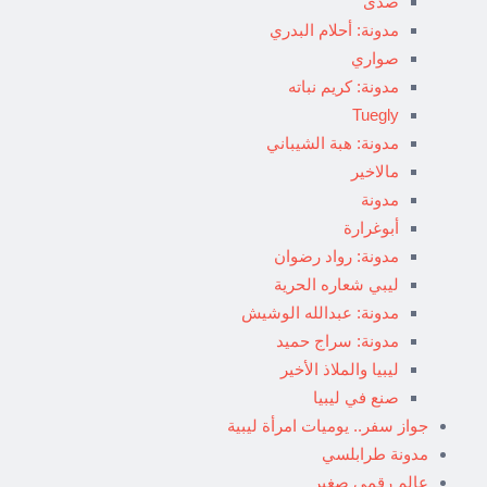
صدى
مدونة: أحلام البدري
صواري
مدونة: كريم نباته
Tuegly
مدونة: هبة الشيباني
مالاخير
مدونة
أبوغرارة
مدونة: رواد رضوان
ليبي شعاره الحرية
مدونة: عبدالله الوشيش
مدونة: سراج حميد
ليبيا والملاذ الأخير
صنع في ليبيا
جواز سفر.. يوميات امرأة ليبية
مدونة طرابلسي
عالم رقمي صغير