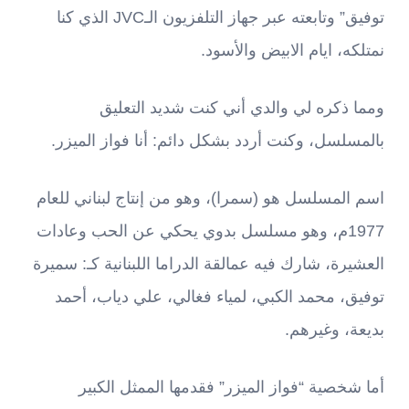
توفيق” وتابعته عبر جهاز التلفزيون الـJVC الذي كنا
نمتلكه، ايام الابيض والأسود.
ومما ذكره لي والدي أني كنت شديد التعليق
بالمسلسل، وكنت أردد بشكل دائم: أنا فواز الميزر.
اسم المسلسل هو (سمرا)، وهو من إنتاج لبناني للعام
1977م، وهو مسلسل بدوي يحكي عن الحب وعادات
العشيرة، شارك فيه عمالقة الدراما اللبنانية كـ: سميرة
توفيق، محمد الكبي، لمياء فغالي، علي دياب، أحمد
بديعة، وغيرهم.
أما شخصية “فواز الميزر” فقدمها الممثل الكبير