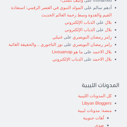
mohamed
على
وكيف ننسى؟
أدهم سالم
على
المولد النبوي في العصر الرقمي: استعادة
القيم والقدوة وسط زحمة العالم الحديث
بلال
على
الذباب الإلكتروني
بلال
على
الذباب الإلكتروني
رامز رمضان النويصري
على
غنيلي
رامز رمضان النويصري
على
نور التاجوري .. والحقيقة الغائبة
بلال الاحمد
على
ما هو Liveuamap
بلال الاحمد
على
الذباب الإلكتروني
المدونات الليبية
كل المدونات الليبية
Libyan Bloggers
منصة: مدونات ليبية
آهات جنوبية
صدى