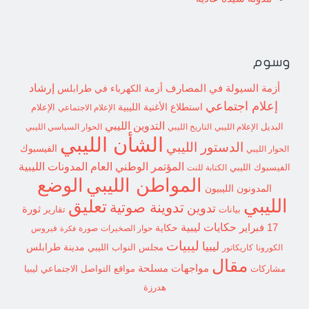
وسوم
إرشاد
أزمة السيولة في المصارف
أزمة الكهرباء في طرابلس
إعلام اجتماعي
استطلاع
الأغنية الليبية
الإعلام الاجتماعي
الإعلام
التدوين الليبي
البديل
الإعلام الليبي
التاريخ الليبي
الحوار السياسي الليبي
الشأن الليبي
الدستور الليبي
الفيسبوك
الحوار الليبي
المؤتمر الوطني العام
المدونات الليبية
الفيسبوك الليبي
الكتابة للنت
الوضع
المواطن الليبي
المدونون الليبيون
الليبي
تعليق
تدوينة صوتية
تدوين
ثورة
بيانات
تقارير
حكايات ليبية
17 فبراير
حكاية
حوار الصخيرات
صورة
فيروس
فكرة
ليبيات
ليبيا
مدينة طرابلس
مجلس النواب الليبي
الكورونا
كاريكاتور
مقال
مواجهات مسلحة
مشاركات
مواقع التواصل الاجتماعي ليبيا
هدرزة