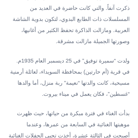
ذكرت آنفاً. والتي كانت حاضرة في العديد من
المسلسلات ذات الطابع البدوي، لتكون بدوية الشاشة
العربية. ومازالت الذاكرة تحفظ الكثير من أغانيها،
وصورتها الجميلة مازالت مشرقة.
ولدت “سميرة توفيق” في 25 ديسمبر العام 1935م.
في قرية (أم حارتين) بمحافظة السويداء، لعائلة أرمنية
مسيحية، كانت والدتها “نعيمة” ربة منزل، أما والدها
“غسطين”، فكان يعمل في ميناء بيروت.
بدأت الغناء في فترة مبكرة من حياتها، حيث ظهرت
موهبتها الغنائية في السابعة من عمرها، وعندما
أصبحت في الثالثة عشرة، أخذت تحيي الحفلات الغنائية