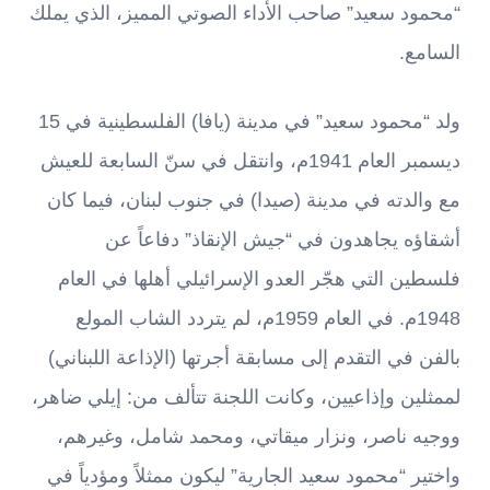
“محمود سعيد” صاحب الأداء الصوتي المميز، الذي يملك
السامع.
ولد “محمود سعيد” في مدينة (يافا) الفلسطينية في 15
ديسمبر العام 1941م، وانتقل في سنّ السابعة للعيش
مع والدته في مدينة (صيدا) في جنوب لبنان، فيما كان
أشقاؤه يجاهدون في “جيش الإنقاذ” دفاعاً عن
فلسطين التي هجّر العدو الإسرائيلي أهلها في العام
1948م. في العام 1959م، لم يتردد الشاب المولع
بالفن في التقدم إلى مسابقة أجرتها (الإذاعة اللبناني)
لممثلين وإذاعيين، وكانت اللجنة تتألف من: إيلي ضاهر،
ووجيه ناصر، ونزار ميقاتي، ومحمد شامل، وغيرهم،
واختير “محمود سعيد الجارية” ليكون ممثلاً ومؤدياً في