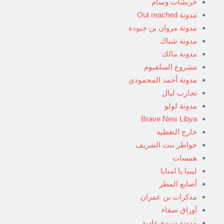
خربشات وسام
مدونة Out reached
مدونة مروان بن جبودة
مدونة شباك
مدونة مالك
مشروع السلفيوم
مدونة أحمد المحمودي
تجارب ليال
مدونة لولو
Brave New Libya
خارج التغطية
خواطر بنت الشريف
همسات
ليبيا يا امنايا
أصابع المطر
مذكرات بن عمران
أوراق صفاء
مدونة سيدة عادية