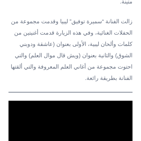
متينة.
زالت الفنانة “سميرة توفيق” ليبيا وقدمت مجموعة من
الحفلات الغنائية، وفي هذه الزيارة قدمت أغنيتين من
كلمات وألحان ليبية، الأولى بعنوان (عاشقة ودوبني
الشوق) والثانية بعنوان (ويش قال موال العلم) والتي
احتوت مجموعة من أغاني العلم المعروفة والتي ألقتها
الفنانة بطريقة رائعة.