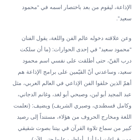
الإذاعة، ليقوم من بعد باختصار اسمه في “محمود
سعيد”.
وعن علاقته دخوله عالم الفن واللغة، يقول الفنان
“محمود سعيد” في إحدى الحوارات: (ما أن سلكت
درب الفنّ، حتى أطلقت على نفسي اسم محمود
سعيد، وساعدني أنّ القيّمين على برامج الإذاعة هم
أهمّ الذين خلقوا الفن الإذاعي في العالم العربي، مثل
عبد المجيد أبو لبن، وصبحي أبو لغد، وغانم الدجاني،
وكامل قسطندي، وصبري الشريف) ويضيف: (تعلمت
اللغة ومخارج الحروف من هؤلاء، مستنداً إلى رصيد
كبير من سماع تلاوة القرآن في بيتنا بصوت شقيقي
ومن قراءات لما أزل أواظب عليها حتى الآن).