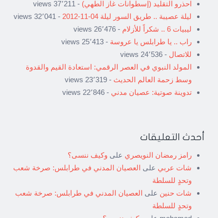
احذرو التقليد (إسطوانات غاز الطهي)
- 37٬211 views
ليلة عصيبة .. طريق السور ليلة 04-11-2012
- 32٬041 views
ليبيات 6 .. شكراً للأزلام
- 26٬476 views
راب .. يا طرابلس يا عروسة
- 25٬413 views
للاتصال
- 24٬536 views
المولد النبوي في العصر الرقمي: استعادة القيم والقدوة
وسط زحمة العالم الحديث
- 23٬319 views
تدوينة صوتية: عصيان مدني
- 22٬846 views
أحدث التعليقات
رامز رمضان النويصري
على
وكيف ننسى؟
شات عربي
على
العصيان المدني في طرابلس: صرخة شعب
وتحدٍ للسلطة
شات حنين
على
العصيان المدني في طرابلس: صرخة شعب
وتحدٍ للسلطة