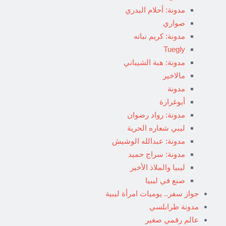
مدونة: أحلام البدري
صواري
مدونة: كريم نباته
Tuegly
مدونة: هبة الشيباني
مالاخير
مدونة
أبوغرارة
مدونة: رواد رضوان
ليبي شعاره الحرية
مدونة: عبدالله الوشيش
مدونة: سراج حميد
ليبيا والملاذ الأخير
صنع في ليبيا
جواز سفر.. يوميات امرأة ليبية
مدونة طرابلسي
عالم رقمي صغير