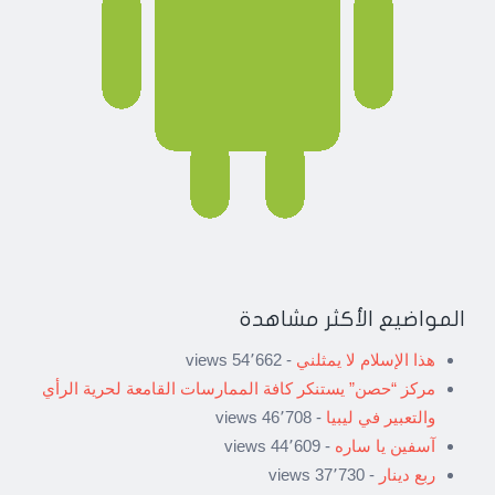
المواضيع الأكثر مشاهدة
هذا الإسلام لا يمثلني
- 54٬662 views
مركز “حصن” يستنكر كافة الممارسات القامعة لحرية الرأي
والتعبير في ليبيا
- 46٬708 views
آسفين يا ساره
- 44٬609 views
ربع دينار
- 37٬730 views