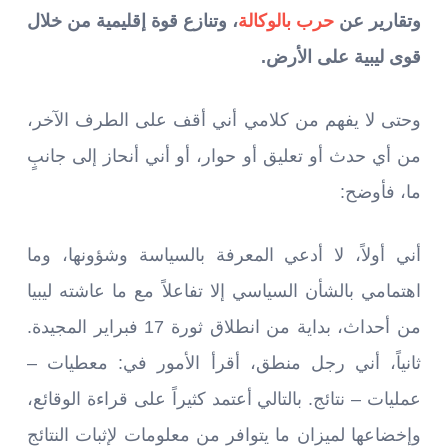
وتقارير عن
حرب بالوكالة
، وتنازع قوة إقليمية من خلال
قوى ليبية على الأرض.
وحتى لا يفهم من كلامي أني أقف على الطرف الآخر،
من أي حدث أو تعليق أو حوار، أو أني أنحاز إلى جانبٍ
ما، فأوضح:
أني أولاً، لا أدعي المعرفة بالسياسة وشؤونها، وما
اهتمامي بالشأن السياسي إلا تفاعلاً مع ما عاشته ليبيا
من أحداث، بداية من انطلاق ثورة 17 فبراير المجيدة.
ثانياً، أني رجل منطق، أقرأ الأمور في: معطيات –
عمليات – نتائج. بالتالي أعتمد كثيراً على قراءة الوقائع،
وإخضاعها لميزان ما يتوافر من معلومات لإثبات النتائج