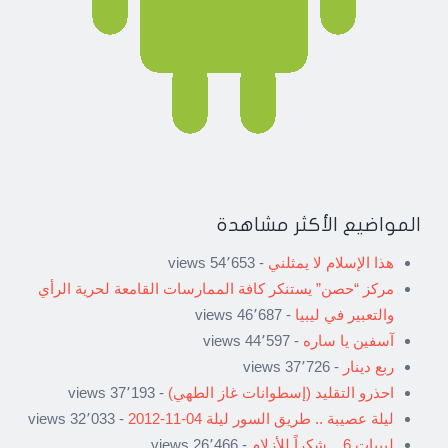
المواضيع الأكثر مشاهدة
هذا الإسلام لا يمثلني
- 54٬653 views
مركز “حصن” يستنكر كافة الممارسات القامعة لحرية الرأي
والتعبير في ليبيا
- 46٬687 views
آسفين يا ساره
- 44٬597 views
ربع دينار
- 37٬726 views
احذرو التقليد (إسطوانات غاز الطهي)
- 37٬193 views
ليلة عصيبة .. طريق السور ليلة 04-11-2012
- 32٬033 views
ليبيات 6 .. شكراً للأزلام
- 26٬466 views