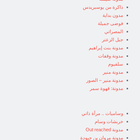
ذاكرة من يوسبريدس
مدون بداية
فوضى جميلة
المصراتي
جبل الزعتر
مدونة بنت إبراهيم
مدونة وقفات
سلفيوم
مدونة منير
مدونة منير – الصور
مدونة: قهوة سمر
وساميات .. مرآة ذاتي
خربشات وسام
مدونة Out reached
مدونة مروان بن جبودة