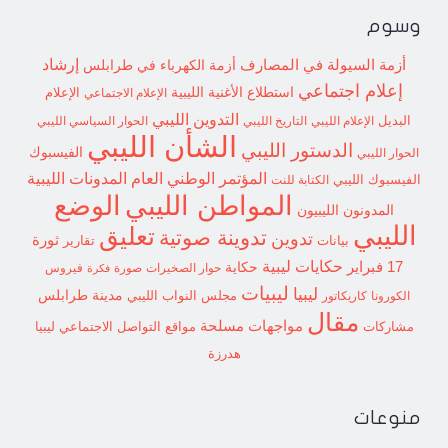
وسوم
إرشاد
أزمة السيولة في المصارف
أزمة الكهرباء في طرابلس
إعلام اجتماعي
استطلاع
الأغنية الليبية
الإعلام الاجتماعي
الإعلام
التدوين الليبي
البديل
الإعلام الليبي
التاريخ الليبي
الحوار السياسي الليبي
الشأن الليبي
الدستور الليبي
الفيسبوك
الحوار الليبي
المؤتمر الوطني العام
المدونات الليبية
الفيسبوك الليبي
الكتابة للنت
الوضع
المواطن الليبي
المدونون الليبيون
الليبي
تعليق
تدوينة صوتية
تدوين
ثورة
بيانات
تقارير
حكايات ليبية
17 فبراير
حكاية
حوار الصخيرات
صورة
فيروس
فكرة
ليبيات
ليبيا
مدينة طرابلس
مجلس النواب الليبي
الكورونا
كاريكاتور
مقال
مواجهات مسلحة
مشاركات
مواقع التواصل الاجتماعي ليبيا
هدرزة
منوعات