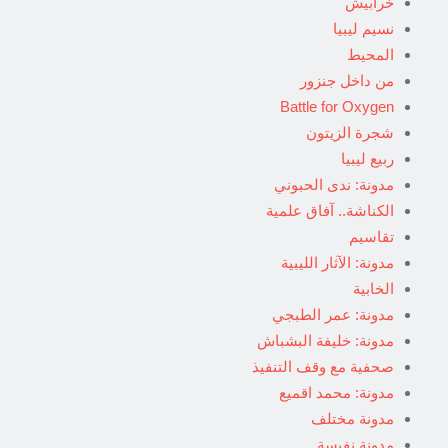
خرابيش
نسيم ليبيا
المحيط
من داخل جنزور
Battle for Oxygen
شجرة الزيتون
ربيع ليبيا
مدونة: ندى الحبوني
الكناشة.. آفاق علمية
تقاسيم
مدونة: الآثار الليبية
الخابية
مدونة: عمر الطبجي
مدونة: خليفة البشباش
صحفية مع وقف التنفيذ
مدونة: محمد اقميع
مدونة مختلف
مدونة نفيسة