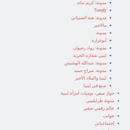
مدونة: كريم نباته
Tuegly
مدونة: هبة الشيباني
مالاخير
مدونة
أبوغرارة
مدونة: رواد رضوان
ليبي شعاره الحرية
مدونة: عبدالله الوشيش
مدونة: سراج حميد
ليبيا والملاذ الأخير
صنع في ليبيا
جواز سفر.. يوميات امرأة ليبية
مدونة طرابلسي
عالم رقمي صغير
جوانب
إجتماعياتي